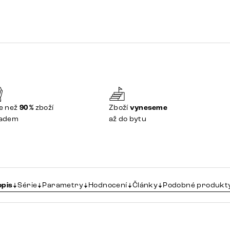
e než
90 %
zboží
Zboží
vyneseme
ladem
až do bytu
opis
Série
Parametry
Hodnocení
Články
Podobné produkt