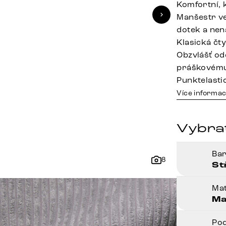
Komfortní, 
Manšestr ve
dotek a nen
Klasická čt
Obzvlášť od
práškovému
Punktelasti
Více informac
Vybra
Ba
8
St
Mat
Ma
Po