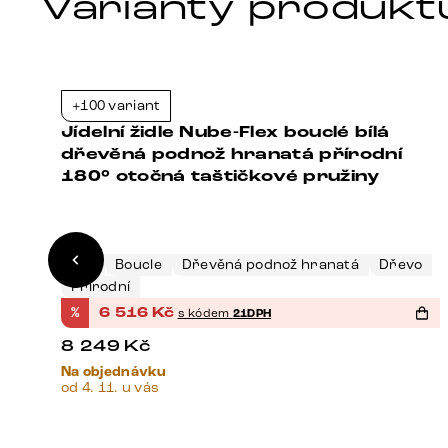
Varianty produkt
+100 variant
7%
-21%
Jídelní židle Nube-Flex bouclé bílá
dřevěná podnož hranatá přírodní
180° otočná taštičkové pružiny
Bílá
Boucle
Dřevěná podnož hranatá
Dřevo
Přírodní
%
6 516
Kč
s kódem
21DPH
8 249
Kč
Na objednávku
od 4. 11. u vás