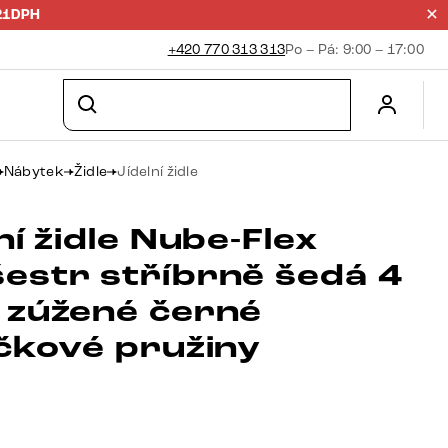
21DPH
+420 770 313 313
Po – Pá: 9:00 – 17:00
Nábytek
Židle
Jídelní židle
ní židle Nube-Flex
estr stříbrně šedá 4
 zúžené černé
ičkové pružiny