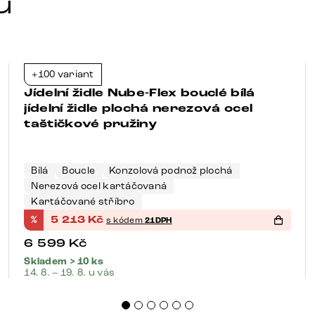
u
+100 variant
-21%
Jídelní židle Nube-Flex bouclé bílá
jídelní židle plochá nerezová ocel
taštičkové pružiny
Bílá
Boucle
Konzolová podnož plochá
Nerezová ocel kartáčovaná
Kartáčované stříbro
%
5 213
Kč
s kódem
21DPH
6 599
Kč
Skladem > 10 ks
14. 8. – 19. 8. u vás