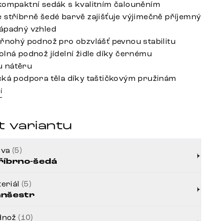
kompaktní sedák s kvalitním čalouněním
 stříbrně šedé barvě zajišťuje výjimečně příjemný
ápadný vzhled
yřnohý podnož pro obzvlášť pevnou stabilitu
olná podnož jídelní židle díky černému
 nátěru
cká podpora těla díky taštičkovým pružinám
í
t variantu
rva
(5)
říbrno-šedá
eriál
(5)
nšestr
dnož
(10)