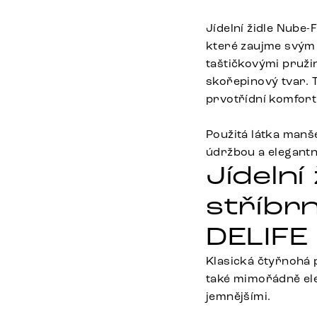
Jídelní židle Nube
které zaujme svým 
taštičkovými pružin
skořepinový tvar. T
prvotřídní komfort 
Použitá látka manš
údržbou a elegantn
Jídeln
stříbrn
DELIFE
Klasická čtyřnohá p
také mimořádně eleg
jemnějšími.