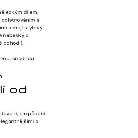
měleckým dílem,
m polstrováním s
né a mají stylový
je nebeský a
é pohodlí.
urou, snadnou
r
í od
tavení, ale působí
elegantnějšími a