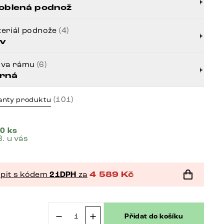
oblená podnož
eriál podnože
(4)
v
rva rámu
(6)
rná
(101)
anty produktu
0 ks
8. u vás
pit s kódem
21DPH
za
4 589
Kč
Přidat do košíku
č
Jídelní