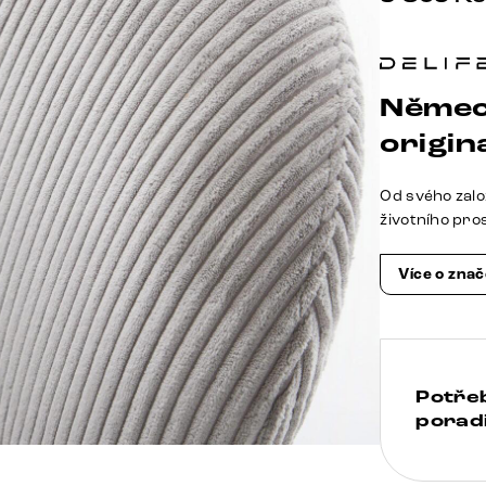
Němec
origina
Od svého zalo
životního pro
Více o zna
Potře
poradi