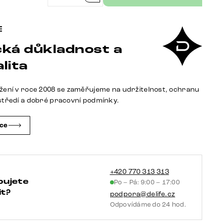
židle
Nube-
Flex
ká důkladnost a
manšestr
stříbrně
lita
šedá
4
žení v roce 2008 se zaměřujeme na udržitelnost, ochranu
nohy
středí a dobré pracovní podmínky.
zúžené
černé
čce
taštičkové
pružiny
množství
+420 770 313 313
bujete
Po – Pá: 9:00 – 17:00
t?
podpora@delife.cz
Odpovídáme do 24 hod.