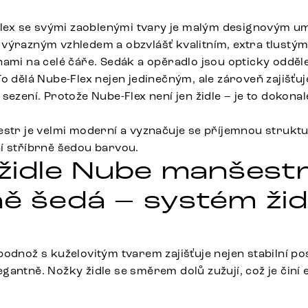
-Flex se svými zaoblenými tvary je malým designovým u
výrazným vzhledem a obzvlášť kvalitním, extra tlustý
ami na celé čáře. Sedák a opěradlo jsou opticky odděle
o dělá Nube-Flex nejen jedinečným, ale zároveň zajišťu
sezení. Protože Nube-Flex není jen židle – je to dokonal
estr je velmi moderní a vyznačuje se příjemnou strukt
í stříbrně šedou barvou.
í židle Nube manšest
ě šedá – systém židl
odnož s kuželovitým tvarem zajišťuje nejen stabilní pos
antně. Nožky židle se směrem dolů zužují, což je činí 