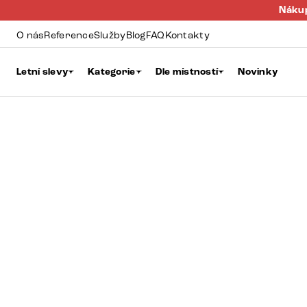
Nákup
O nás
Reference
Služby
Blog
FAQ
Kontakty
Letní slevy
Kategorie
Dle místností
Novinky