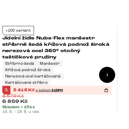
+100 variant
+
-37%
Jídelní židle Nube-Flex manšestr
Jí
stříbrně šedá křížová podnož široká
k
nerezová ocel 360° otočný
3
taštičkové pružiny
Stříbrno-šedá
Manšestr
Křížová podnož široká
B
Nerezová ocel kartáčovaná
N
Kartáčované stříbro
K
%
5 418
Kč
%
s kódem
21DPH
8 579
Kč
8
6 859
Kč
Skladem > 10 ks
Sk
14. 8. – 19. 8. u vás
14.