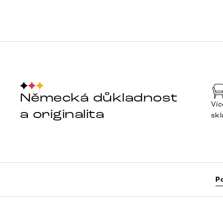
Německá důkladnost
Víc
a originalita
sk
P