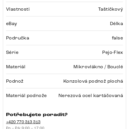
Vlastnosti
Taštičkový
eBay
Délka
Područka
false
Série
Pejo-Flex
Materiál
Mikrovlákno / Bouclé
Podnož
Konzolová podnož plochá
Materiál podnože
Nerezová ocel kartáčovaná
Potřebujete poradit?
+420 770 313 313
Po – Pá: 9:00 – 17:00