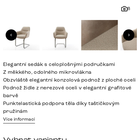
8
Elegantní sedák s celoplošnými područkami
Z měkkého, odolného mikrovlákna
Obzvláště elegantní konzolová podnož z ploché oceli
Podnož židle z nerezové oceli v elegantní grafitové
barvě
Punktelastická podpora těla díky taštičkovým
pružinám
Více informací
Vybrat variantu