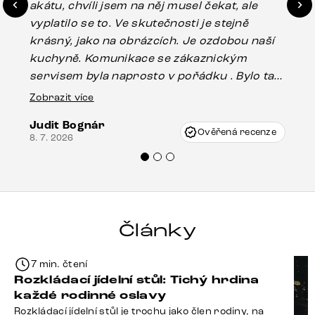
akátu, chvíli jsem na něj musel čekat, ale
in
vyplatilo se to. Ve skutečnosti je stejně
zá
krásný, jako na obrázcích. Je ozdobou naší
ef
kuchyně. Komunikace se zákaznickým
Es
servisem byla naprosto v pořádku . Bylo tam
16.
drobné poškození u nohy stolu, které mohlo
Zobrazit více
vzniknout při přepravě, ale s pomocí pana
Judit Bognár
Vincze mi velmi korektně vyšli vstříc.
Ověřená recenze
8. 7. 2026
Doporučuji produkty Delife všem.“
Články
7 min. čtení
Rozkládací jídelní stůl: Tichý hrdina
každé rodinné oslavy
Rozkládací jídelní stůl je trochu jako člen rodiny, na