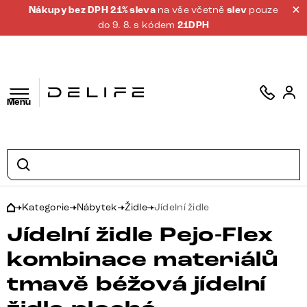
Nákupy bez DPH 21% sleva
na vše včetně
slev
pouze
do 9. 8. s kódem
21DPH
Menu
Kategorie
Nábytek
Židle
Jídelní židle
Jídelní židle Pejo-Flex
kombinace materiálů
tmavě béžová jídelní