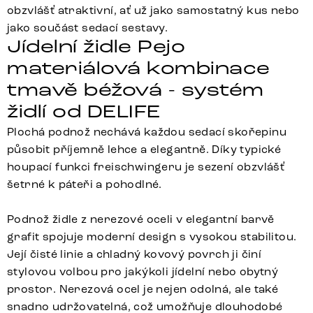
obzvlášť atraktivní, ať už jako samostatný kus nebo
jako součást sedací sestavy.
Jídelní židle Pejo
materiálová kombinace
tmavě béžová - systém
židlí od DELIFE
Plochá podnož nechává každou sedací skořepinu
působit příjemně lehce a elegantně. Díky typické
houpací funkci freischwingeru je sezení obzvlášť
šetrné k páteři a pohodlné.
Podnož židle z nerezové oceli v elegantní barvě
grafit spojuje moderní design s vysokou stabilitou.
Její čisté linie a chladný kovový povrch ji činí
stylovou volbou pro jakýkoli jídelní nebo obytný
prostor. Nerezová ocel je nejen odolná, ale také
snadno udržovatelná, což umožňuje dlouhodobé