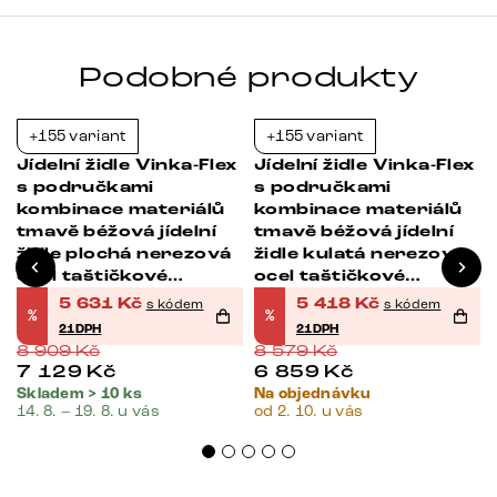
Podobné produkty
+155 variant
+155 variant
-37%
-37%
Jídelní židle Vinka-Flex
Jídelní židle Vinka-Flex
s područkami
s područkami
kombinace materiálů
kombinace materiálů
tmavě béžová jídelní
tmavě béžová jídelní
židle plochá nerezová
židle kulatá nerezová
ocel taštičkové
ocel taštičkové
pružiny
pružiny
5 631
Kč
5 418
Kč
s kódem
s kódem
%
%
21DPH
21DPH
8 909
Kč
8 579
Kč
7 129
Kč
6 859
Kč
Skladem > 10 ks
Na objednávku
14. 8. – 19. 8. u vás
od 2. 10. u vás