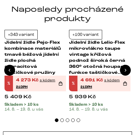
Naposledy procházené
produkty
+343 variant
+100 variant
-21%
-21%
s
Jídelní židle Pejo-Flex
Jídelní židle Lelio-Flex
kombinace materiálů
mikrovlákno taupe
tmavě béžová jídelní
vintage křížová
židle plochá
podnož široká černá
antracitová
360° otočná houpací
taštičkové pružiny
funkce taštičkové
pružiny
4 273
Kč
4 691
Kč
s kódem
s kódem
%
%
21DPH
21DPH
5 409
Kč
5 939
Kč
Skladem > 10 ks
Skladem > 10 ks
14. 8. – 19. 8. u vás
14. 8. – 19. 8. u vás