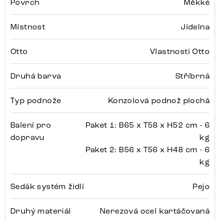
Povrch
Měkké
Místnost
Jídelna
Otto
Vlastnosti Otto
Druhá barva
Stříbrná
Typ podnože
Konzolová podnož plochá
Balení pro
Paket 1: B65 x T58 x H52 cm - 6
dopravu
kg
Paket 2: B56 x T56 x H48 cm - 6
kg
Sedák systém židlí
Pejo
Druhý materiál
Nerezová ocel kartáčovaná