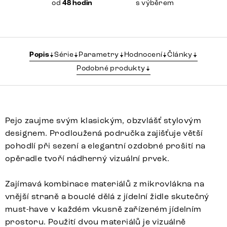
od
48 hodin
s výběrem
Popis
Série
Parametry
Hodnocení
Články
Podobné produkty
Pejo zaujme svým klasickým, obzvlášť stylovým
designem. Prodloužená područka zajišťuje větší
pohodlí při sezení a elegantní ozdobné prošití na
opěradle tvoří nádherný vizuální prvek.
Zajímavá kombinace materiálů z mikrovlákna na
vnější straně a bouclé dělá z jídelní židle skutečný
must-have v každém vkusně zařízeném jídelním
prostoru. Použití dvou materiálů je vizuálně