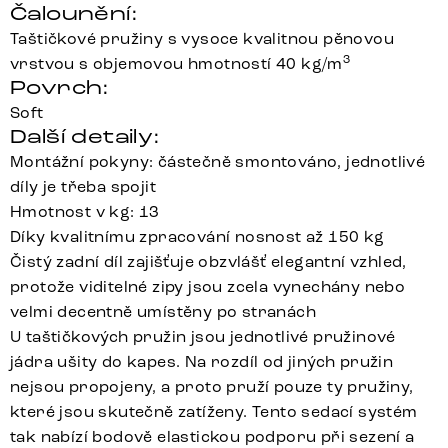
Čalounění:
Taštičkové pružiny s vysoce kvalitnou pěnovou
3
vrstvou s objemovou hmotností 40 kg/m
Povrch:
Soft
Další detaily:
Montážní pokyny: částečně smontováno, jednotlivé
díly je třeba spojit
Hmotnost v kg: 13
Díky kvalitnímu zpracování nosnost až 150 kg
Čistý zadní díl zajišťuje obzvlášť elegantní vzhled,
protože viditelné zipy jsou zcela vynechány nebo
velmi decentně umístěny po stranách
U taštičkových pružin jsou jednotlivé pružinové
jádra ušity do kapes. Na rozdíl od jiných pružin
nejsou propojeny, a proto pruží pouze ty pružiny,
které jsou skutečně zatíženy. Tento sedací systém
tak nabízí bodově elastickou podporu při sezení a