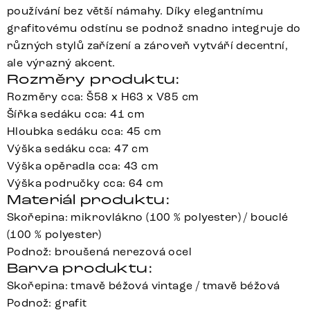
používání bez větší námahy. Díky elegantnímu
grafitovému odstínu se podnož snadno integruje do
různých stylů zařízení a zároveň vytváří decentní,
ale výrazný akcent.
Rozměry produktu:
Rozměry cca: Š58 x H63 x V85 cm
Šířka sedáku cca: 41 cm
Hloubka sedáku cca: 45 cm
Výška sedáku cca: 47 cm
Výška opěradla cca: 43 cm
Výška područky cca: 64 cm
Materiál produktu:
Skořepina: mikrovlákno (100 % polyester) / bouclé
(100 % polyester)
Podnož: broušená nerezová ocel
Barva produktu:
Skořepina: tmavě béžová vintage / tmavě béžová
Podnož: grafit