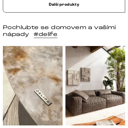
Další produkty
Pochlubte se domovem a vašími
nápady
#delife
DELIFE – Nábytek, který promění dům v domov. Domo
Místo, kam se budeš těšit 