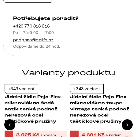
antracitová
taštičkové
Potřebujete poradit?
pružiny
množství
+420 770 313 313
Po – Pá: 9:00 – 17:00
podpora@delife.cz
Odpovídáme do 24 hod.
Varianty produktu
+343 variant
+343 variant
-21%
-21%
Jídelní židle Pejo-Flex
Jídelní židle Pejo-Flex
mikrovlákno šedá
mikrovlákno taupe
antik tenká podnož
vintage tenká podnož
nerezová ocel
nerezová ocel
taštičkové pružiny
taštičkové pružiny
3 925
Kč
4 691
Kč
s kódem
s kódem