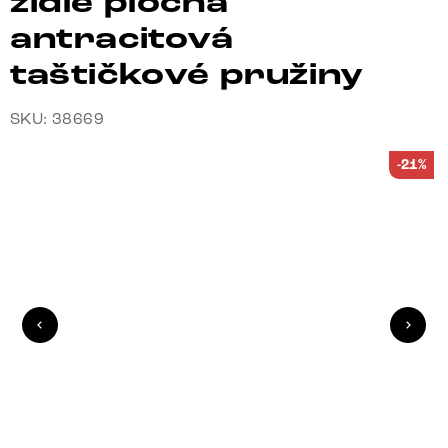
židle plochá
antracitová
taštičkové pružiny
SKU: 38669
-21%