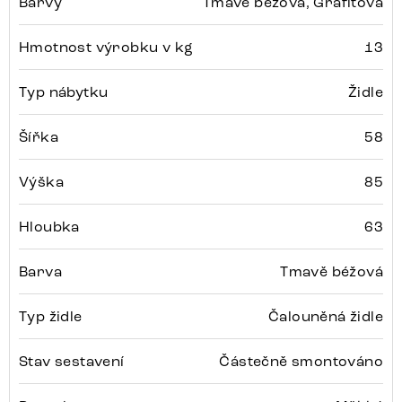
Barvy
Tmavě béžová, Grafitová
Hmotnost výrobku v kg
13
Typ nábytku
Židle
Šířka
58
Výška
85
Hloubka
63
Barva
Tmavě béžová
Typ židle
Čalouněná židle
Stav sestavení
Částečně smontováno