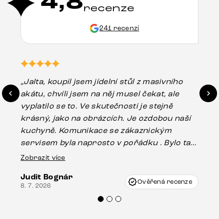
4,8
recenze
241 recenzí
„Jalta, koupil jsem jídelní stůl z masivního
„O
akátu, chvíli jsem na něj musel čekat, ale
in
vyplatilo se to. Ve skutečnosti je stejně
zá
krásný, jako na obrázcích. Je ozdobou naší
ef
kuchyně. Komunikace se zákaznickým
Es
servisem byla naprosto v pořádku . Bylo tam
16.
drobné poškození u nohy stolu, které mohlo
Zobrazit více
vzniknout při přepravě, ale s pomocí pana
Judit Bognár
Vincze mi velmi korektně vyšli vstříc.
Ověřená recenze
8. 7. 2026
Doporučuji produkty Delife všem.“