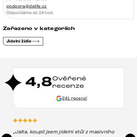
podpora@delife.cz
Odpovídáme do 24 hod.
Zařazeno v kategoriích
Jídelní židle
4,8
Ověřené
recenze
241 recenzí
„Jalta, koupil jsem jídelní stůl z masivního
„O