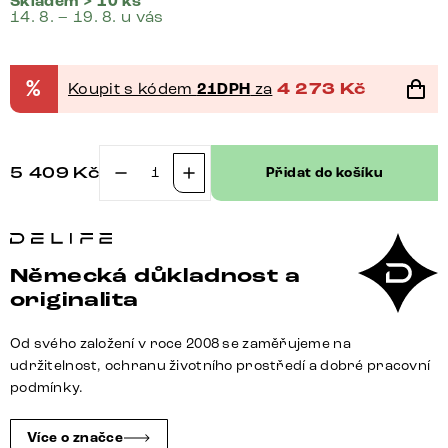
Skladem > 10 ks
14. 8. – 19. 8. u vás
%
Koupit s kódem
21DPH
za
4 273
Kč
5 409
Kč
Přidat do košíku
Jídelní
židle
Pejo-
Flex
Německá důkladnost a
kombinace
originalita
materiálů
tmavě
Od svého založení v roce 2008 se zaměřujeme na
béžová
udržitelnost, ochranu životního prostředí a dobré pracovní
jídelní
podmínky.
židle
plochá
Více o značce