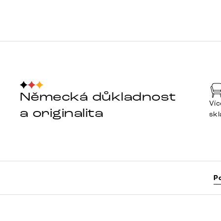
Německá důkladnost
Víc
a originalita
sk
P