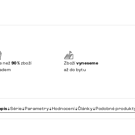
e než
90 %
zboží
Zboží
vyneseme
ladem
až do bytu
opis
Série
Parametry
Hodnocení
Články
Podobné produkt