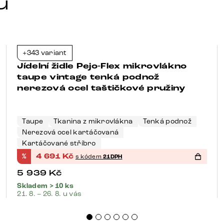
u
+343 variant
-21%
Jídelní židle Pejo-Flex mikrovlákno
taupe vintage tenká podnož
nerezová ocel taštičkové pružiny
Taupe
Tkanina z mikrovlákna
Tenká podnož
Nerezová ocel kartáčovaná
Kartáčované stříbro
%
4 691
Kč
s kódem
21DPH
5 939
Kč
Skladem > 10 ks
21. 8. – 26. 8. u vás