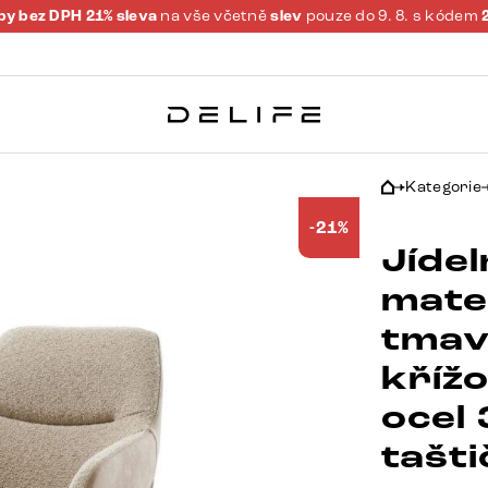
y bez DPH 21% sleva
na vše včetně
slev
pouze do 9. 8. s kódem
Kategorie
-21%
Jídel
mate
tmav
kříž
ocel
tašt