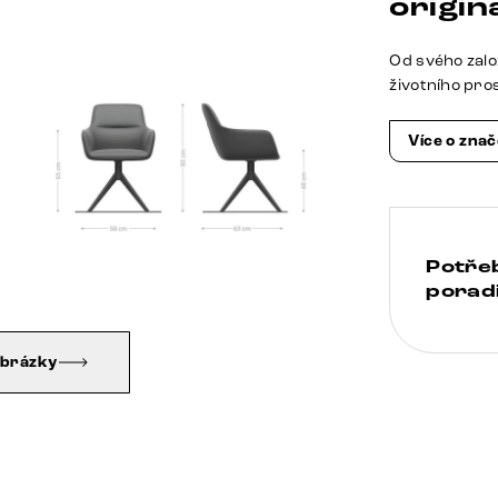
origina
Od svého zalo
životního pro
Více o zna
Potře
poradi
obrázky