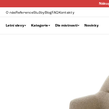
Nákup
O nás
Reference
Služby
Blog
FAQ
Kontakty
Letní slevy
Kategorie
Dle místností
Novinky