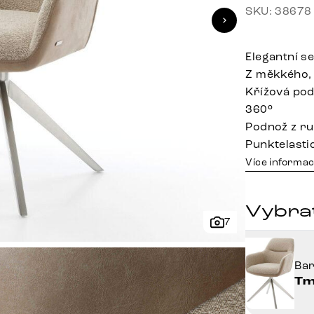
SKU: 38678
Elegantní s
Z měkkého,
Křížová pod
360°
Podnož z ru
Punktelasti
Více informac
Vybra
7
Ba
Tm