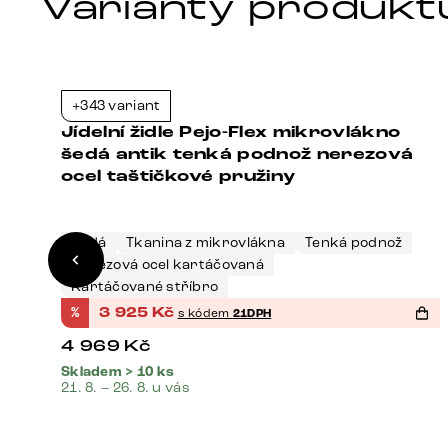
Varianty produkt
+343 variant
1%
-21%
Jídelní židle Pejo-Flex mikrovlákno
šedá antik tenká podnož nerezová
ocel taštičkové pružiny
Šedá
Tkanina z mikrovlákna
Tenká podnož
Nerezová ocel kartáčovaná
Kartáčované stříbro
%
3 925
Kč
s kódem
21DPH
4 969
Kč
Skladem > 10 ks
21. 8. – 26. 8. u vás