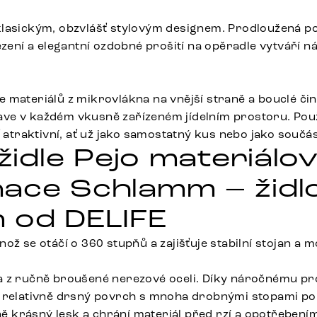
lasickým, obzvlášť stylovým designem. Prodloužená po
ezení a elegantní ozdobné prošití na opěradle vytváří n
materiálů z mikrovlákna na vnější straně a bouclé činí j
e v každém vkusně zařízeném jídelním prostoru. Použ
ť atraktivní, ať už jako samostatný kus nebo jako součás
 židle Pejo materiálo
ace Schlamm – židl
 od DELIFE
ož se otáčí o 360 stupňů a zajišťuje stabilní stojan a m
a z ručně broušené nerezové oceli. Díky náročnému pr
 relativně drsný povrch s mnoha drobnými stopami po l
lně krásný lesk a chrání materiál před rzí a opotřebení