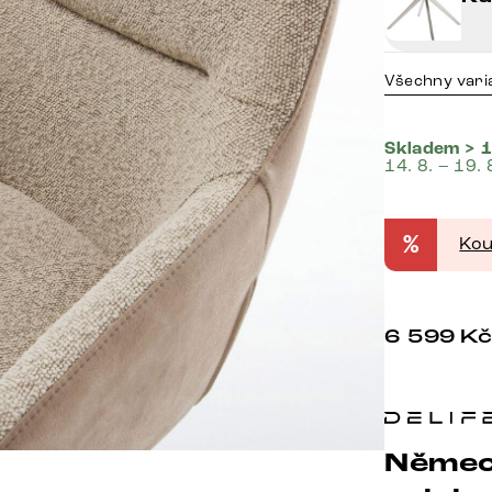
Všechny vari
Skladem > 1
14. 8. – 19. 
%
Kou
6 599
K
Němec