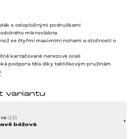
edák s celoplošnými područkami
 odolného mikrovlákna
nož se čtyřmi masivními nohami a otočností o
čně kartáčované nerezové oceli
cká podpora těla díky taštičkovým pružinám
í
t variantu
rva
(12)
avě béžová