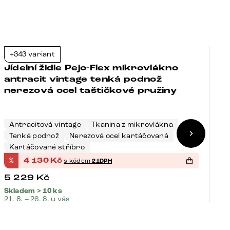
+343 variant
+
-21%
Jídelní židle Pejo-Flex mikrovlákno
J
antracit vintage tenká podnož
t
nerezová ocel taštičkové pružiny
t
Antracitová vintage
Tkanina z mikrovlákna
Š
Tenká podnož
Nerezová ocel kartáčovaná
N
Kartáčované stříbro
K
%
4 130
Kč
%
s kódem
21DPH
5 229
Kč
5
Skladem > 10 ks
Sk
21. 8. – 26. 8. u vás
21.