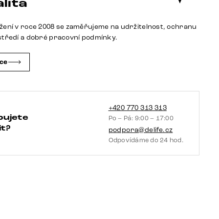
lita
tmavě
béžová
žení v roce 2008 se zaměřujeme na udržitelnost, ochranu
široká
středí a dobré pracovní podmínky.
křížová
podnož
čce
nerezová
ocel
360°
otočný
+420 770 313 313
bujete
Po – Pá: 9:00 – 17:00
taštičkové
t?
podpora@delife.cz
pružiny
Odpovídáme do 24 hod.
množství