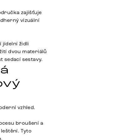
dručka zajišťuje
ádherný vizuální
ídelní židli
ití dvou materiálů
t sedací sestavy.
vá
ový
oderní vzhled.
ocesu broušení a
eštění. Tyto
m.