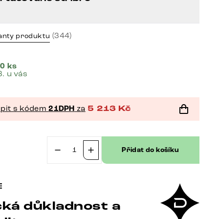
(344)
anty produktu
0 ks
8. u vás
pit s kódem
21DPH
za
5 213
Kč
č
Přidat do košíku
Jídelní
židle
Pejo-
Flex
ká důkladnost a
materiálová
kombinace