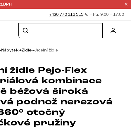
21DPH
+420 770 313 313
Po – Pá: 9:00 – 17:00
Nábytek
Židle
Jídelní židle
ní židle Pejo-Flex
riálová kombinace
ě béžová široká
ová podnož nerezová
 360° otočný
ičkové pružiny