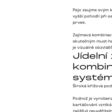
Pejo zaujme svým k
vyšší pohodlí při s
prvek.
Zajímavá kombinace 
skutečným must-hav
je vizuálně obzvláš
Jídelní
kombin
systém
Široká křížová podn
Podnož je vyroben
kartáčování vzniká
zajišťují neuvěřite