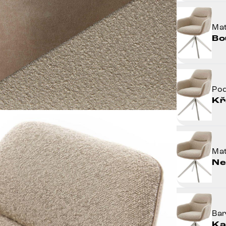
Mat
Bo
Po
Kř
Mat
Ne
Ba
Ka