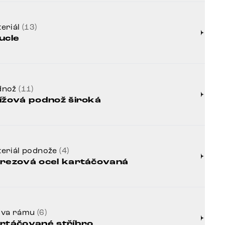
eriál
(13)
ucle
dnož
(11)
ížová podnož široká
eriál podnože
(4)
rezová ocel kartáčovaná
rva rámu
(6)
rtáčované stříbro