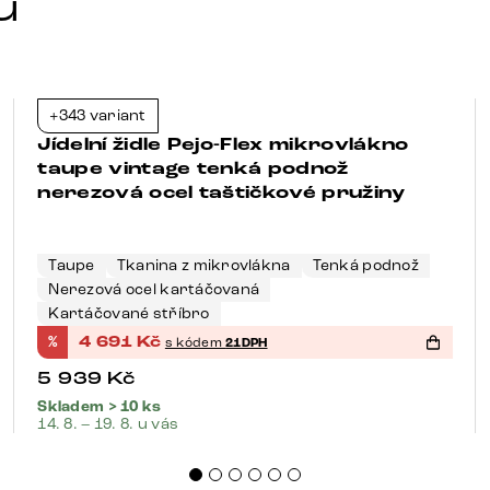
u
+343 variant
-21%
Jídelní židle Pejo-Flex mikrovlákno
taupe vintage tenká podnož
nerezová ocel taštičkové pružiny
Taupe
Tkanina z mikrovlákna
Tenká podnož
Nerezová ocel kartáčovaná
Kartáčované stříbro
%
4 691
Kč
s kódem
21DPH
5 939
Kč
Skladem > 10 ks
14. 8. – 19. 8. u vás