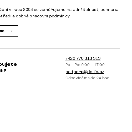
podnož
žení v roce 2008 se zaměřujeme na udržitelnost, ochranu
hranatá
středí a dobré pracovní podmínky.
černá
taštičkové
čce
pružiny
množství
+420 770 313 313
bujete
Po – Pá: 9:00 – 17:00
t?
podpora@delife.cz
Odpovídáme do 24 hod.