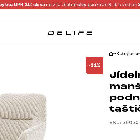
y bez DPH 21% sleva
na vše včetně
slev
pouze do 9. 8. s kódem
Kategorie
-21%
Jídel
manš
podn
tašt
SKU: 35030