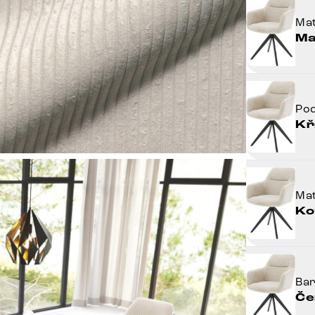
Mat
Ma
Po
Kř
Mat
Ko
Ba
Če