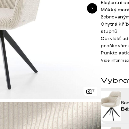
Elegantní s
Měkký manš
žebrovaným 
Chytrá kříž
stupňů
Obzvlášť od
práškovému
Punktelasti
Více informac
Vybra
7
Ba
Bé