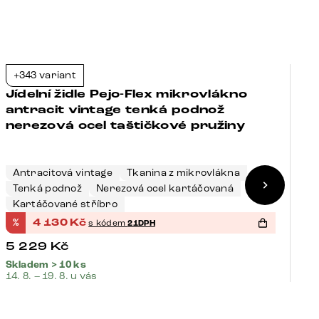
+343 variant
+
-21%
Jídelní židle Pejo-Flex mikrovlákno
J
antracit vintage tenká podnož
t
nerezová ocel taštičkové pružiny
t
Antracitová vintage
Tkanina z mikrovlákna
Š
Tenká podnož
Nerezová ocel kartáčovaná
N
Kartáčované stříbro
K
%
4 130
Kč
%
s kódem
21DPH
5 229
Kč
5
Skladem > 10 ks
Sk
14. 8. – 19. 8. u vás
14.