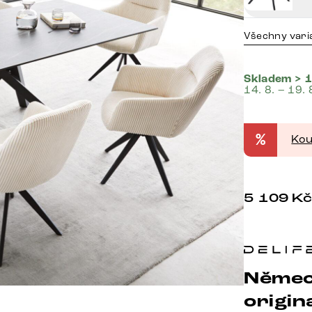
Všechny vari
Skladem > 1
14. 8. – 19. 
%
Kou
5 109
K
Němec
origina