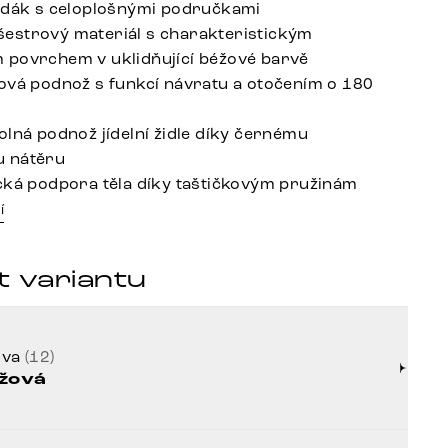
edák s celoplošnými područkami
estrový materiál s charakteristickým
povrchem v uklidňující béžové barvě
ová podnož s funkcí návratu a otočením o 180
olná podnož jídelní židle díky černému
 nátěru
cká podpora těla díky taštičkovým pružinám
í
t variantu
rva
(12)
žová