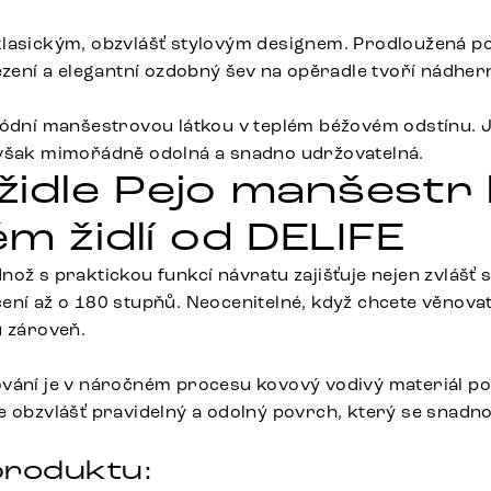
lasickým, obzvlášť stylovým designem. Prodloužená po
ezení a elegantní ozdobný šev na opěradle tvoří nádhern
módní manšestrovou látkou v teplém béžovém odstínu. J
 však mimořádně odolná a snadno udržovatelná.
 židle Pejo manšestr
m židlí od DELIFE
ož s praktickou funkcí návratu zajišťuje nejen zvlášť st
ení až o 180 stupňů. Neocenitelné, když chcete věnova
u zároveň.
ování je v náročném procesu kovový vodivý materiál 
 obzvlášť pravidelný a odolný povrch, který se snadno 
roduktu: