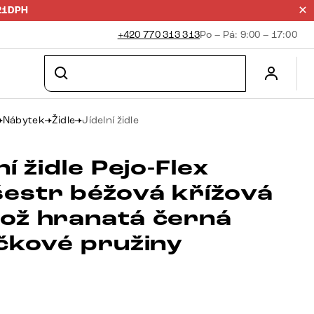
21DPH
+420 770 313 313
Po – Pá: 9:00 – 17:00
Nábytek
Židle
Jídelní židle
ní židle Pejo-Flex
estr béžová křížová
ož hranatá černá
ičkové pružiny