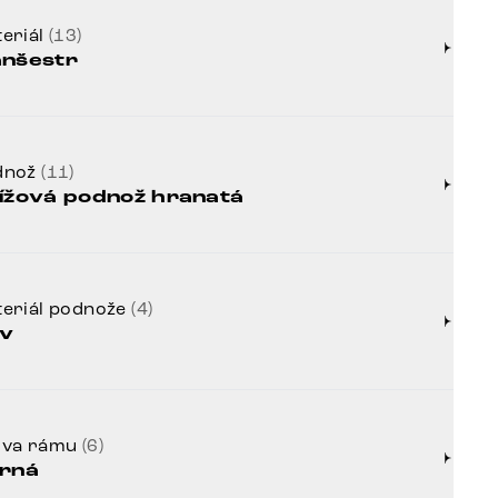
eriál
(13)
nšestr
dnož
(11)
ížová podnož hranatá
eriál podnože
(4)
v
rva rámu
(6)
rná