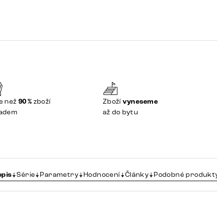
e než
90 %
zboží
Zboží
vyneseme
ladem
až do bytu
opis
Série
Parametry
Hodnocení
Články
Podobné produkt