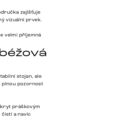
dručka zajišťuje
ý vizuální prvek.
e velmi příjemná
 béžová
abilní stojan, ale
t plnou pozornost
pokryt práškovým
čistí a navíc