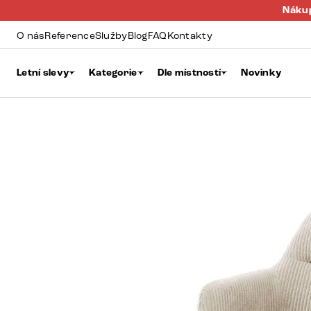
Nákup
O nás
Reference
Služby
Blog
FAQ
Kontakty
Letní slevy
Kategorie
Dle místností
Novinky