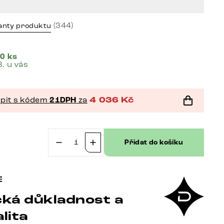
(344)
anty produktu
0 ks
8. u vás
pit s kódem
21DPH
za
4 036
Kč
č
Přidat do košíku
Jídelní
židle
Pejo-
Flex
ká důkladnost a
manšestr
béžová
lita
křížová