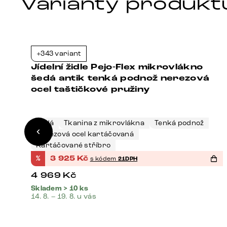
Varianty produkt
+343 variant
1%
-21%
Jídelní židle Pejo-Flex mikrovlákno
šedá antik tenká podnož nerezová
ocel taštičkové pružiny
Šedá
Tkanina z mikrovlákna
Tenká podnož
Nerezová ocel kartáčovaná
Kartáčované stříbro
%
3 925
Kč
s kódem
21DPH
4 969
Kč
Skladem > 10 ks
14. 8. – 19. 8. u vás