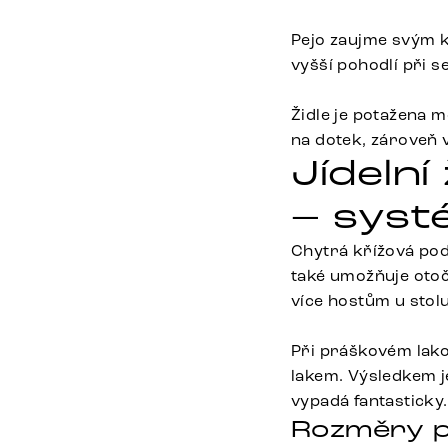
Pejo zaujme svým k
vyšší pohodlí při s
Židle je potažena 
na dotek, zároveň
Jídelní
– systé
Chytrá křížová podn
také umožňuje otoč
více hostům u stol
Při práškovém lak
lakem. Výsledkem je
vypadá fantasticky.
Rozměry p