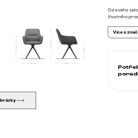
Od svého zalo
životního pro
Více o zna
Potře
poradi
obrázky