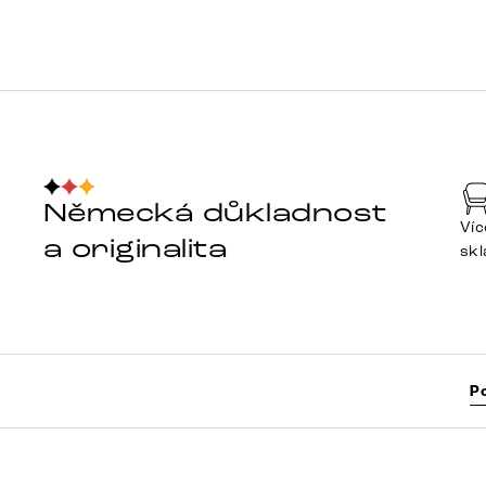
Německá důkladnost
Víc
a originalita
sk
P