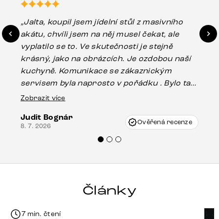
„Jalta, koupil jsem jídelní stůl z masivního
„O
akátu, chvíli jsem na něj musel čekat, ale
in
vyplatilo se to. Ve skutečnosti je stejně
zá
krásný, jako na obrázcích. Je ozdobou naší
ef
kuchyně. Komunikace se zákaznickým
Es
servisem byla naprosto v pořádku . Bylo tam
16.
drobné poškození u nohy stolu, které mohlo
Zobrazit více
vzniknout při přepravě, ale s pomocí pana
Judit Bognár
Vincze mi velmi korektně vyšli vstříc.
Ověřená recenze
8. 7. 2026
Doporučuji produkty Delife všem.“
Články
7 min. čtení