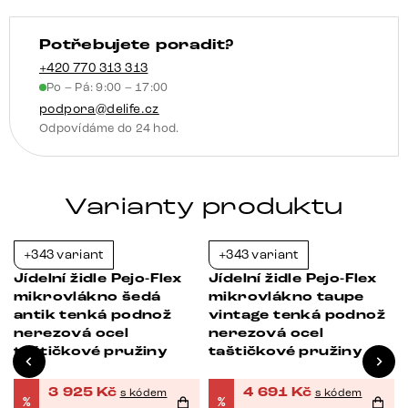
taštičkové
pružiny
Potřebujete poradit?
množství
+420 770 313 313
Po – Pá: 9:00 – 17:00
podpora@delife.cz
Odpovídáme do 24 hod.
Varianty produktu
+343 variant
+343 variant
-21%
-21%
Jídelní židle Pejo-Flex
Jídelní židle Pejo-Flex
mikrovlákno šedá
mikrovlákno taupe
antik tenká podnož
vintage tenká podnož
nerezová ocel
nerezová ocel
taštičkové pružiny
taštičkové pružiny
3 925
Kč
4 691
Kč
s kódem
s kódem
%
%