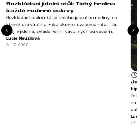
Rozkládací jídelní stůl: Tichý hrdina
každé rodinné oslavy
Rozkládací jídelní stůl je trochu jako člen rodiny, na
kterého si většinu roku skoro nevzpomenete. Tiše
stojí v jídelně, zvládá ranní kávu, rychlou večeři i
hromadu dopisů, které je potřeba „někdy vyřídit“. Pak
Lucie Neužilová
ale přijdou Vánoce, narozeniny nebo zpráva: „Stavíme
31. 7. 2026
se jen na chvilku. Bude nás osm.“ A v tu chvíli přichází
jeho chvíle. Z [&hellip;]
Ja
ti
Tele
na k
poko
prak
Luci
souč
17. 
nest
sprá