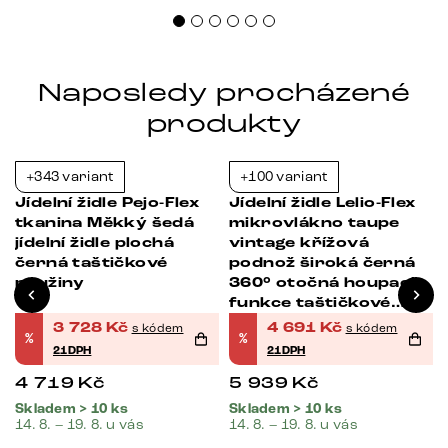
Naposledy procházené
produkty
+343 variant
+100 variant
-21%
-21%
s
Jídelní židle Pejo-Flex
Jídelní židle Lelio-Flex
tkanina Měkký šedá
mikrovlákno taupe
jídelní židle plochá
vintage křížová
černá taštičkové
podnož široká černá
pružiny
360° otočná houpací
funkce taštičkové
pružiny
3 728
Kč
4 691
Kč
s kódem
s kódem
%
%
21DPH
21DPH
4 719
Kč
5 939
Kč
Skladem > 10 ks
Skladem > 10 ks
14. 8. – 19. 8. u vás
14. 8. – 19. 8. u vás