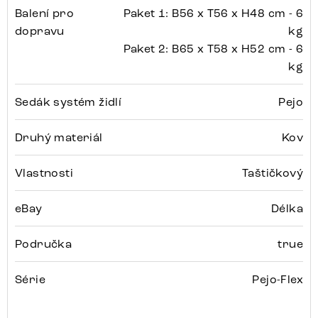
Balení pro
Paket 1: B56 x T56 x H48 cm - 6
dopravu
kg
Paket 2: B65 x T58 x H52 cm - 6
kg
Sedák systém židlí
Pejo
Druhý materiál
Kov
Vlastnosti
Taštičkový
eBay
Délka
Područka
true
Série
Pejo-Flex