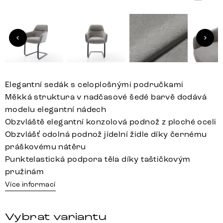
Elegantní sedák s celoplošnými područkami
Měkká struktura v nadčasové šedé barvě dodává
modelu elegantní nádech
Obzvláště elegantní konzolová podnož z ploché oceli
Obzvlášť odolná podnož jídelní židle díky černému
práškovému nátěru
Punktelastická podpora těla díky taštičkovým
pružinám
Více informací
Vybrat variantu