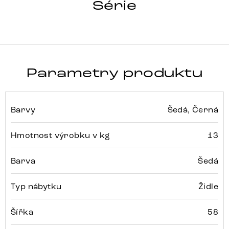
PEJO-FLEX
Série
Detail celé série
Parametry produktu
Barvy
Šedá, Černá
Hmotnost výrobku v kg
13
Barva
Šedá
Typ nábytku
Židle
Šířka
58