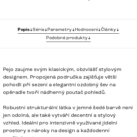
Popis
Série
Parametry
Hodnocení
Články
Podobné produkty
Pejo zaujme svým klasickým, obzvlášť stylovým
designem. Propojená područka zajišťuje větší
pohodlí při sezení a elegantní ozdobný šev na
opěradle tvoří nádherný poutač pohledů.
Robustní strukturální látka v jemné šedé barvě není
jen odolná, ale také vytváří decentní a stylový
vzhled. Ideální pro intenzivně využívané jídelní
prostory s nároky na design a každodenní