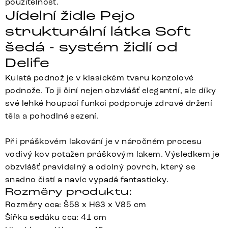
použitelnost.
Jídelní židle Pejo
strukturální látka Soft
šedá - systém židlí od
Delife
Kulatá podnož je v klasickém tvaru konzolové
podnože. To ji činí nejen obzvlášť elegantní, ale díky
své lehké houpací funkci podporuje zdravé držení
těla a pohodlné sezení.
Při práškovém lakování je v náročném procesu
vodivý kov potažen práškovým lakem. Výsledkem je
obzvlášť pravidelný a odolný povrch, který se
snadno čistí a navíc vypadá fantasticky.
Rozměry produktu:
Rozměry cca: Š58 x H63 x V85 cm
Šířka sedáku cca: 41 cm