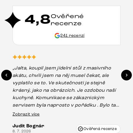
4,8
Ověřené
recenze
241 recenzí
„Jalta, koupil jsem jídelní stůl z masivního
„O
akátu, chvíli jsem na něj musel čekat, ale
in
vyplatilo se to. Ve skutečnosti je stejně
zá
krásný, jako na obrázcích. Je ozdobou naší
ef
kuchyně. Komunikace se zákaznickým
Es
servisem byla naprosto v pořádku . Bylo tam
16.
drobné poškození u nohy stolu, které mohlo
Zobrazit více
vzniknout při přepravě, ale s pomocí pana
Judit Bognár
Vincze mi velmi korektně vyšli vstříc.
Ověřená recenze
8. 7. 2026