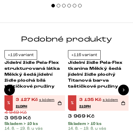
uspo
Podobné produkty
+116 variant
+116 variant
-37%
-21%
Jídelní židle Pela-Flex
Jídelní židle Pela-Flex
strukturovaná látka
tkanina Měkký šedá
Měkký šedá jídelní
jídelní židle plochý
židle plochá bílá
Titanová barva
taštičkové pružiny
taštičkové pružiny
3 127
Kč
3 135
Kč
s kódem
s kódem
%
%
21DPH
21DPH
4 949
Kč
3 969
Kč
3 959
Kč
Skladem > 10 ks
Skladem > 10 ks
14. 8. – 19. 8. u vás
14. 8. – 19. 8. u vás