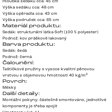
Hloubka sedáku cca: 45 cm
Výška sedáku cca: 48 cm
Výška opěradla cca: 43 cm
Výška područek cca: 65 cm
Materiál produktu:
Sedák: strukturální látka Soft (100 % polyester)
Podnož: kov práškově lakovaný
Barva produktu:
Sedák: šedá
Podnož: černá
Čalounění:
Taštičkové pružiny s vysoce kvalitní pěnovou
3
vrstvou s objemovou hmotností 40 kg/m
Povrch:
Měkký
Další detaily:
Montážní pokyny: částečně smontováno, jednotlivé
komponenty je třeba spojit