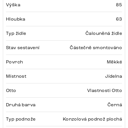
Výška
85
Hloubka
63
Typ židle
Čalouněná židle
Stav sestavení
Částečně smontováno
Povrch
Měkké
Místnost
Jídelna
Otto
Vlastnosti Otto
Druhá barva
Černá
Typ podnože
Konzolová podnož plochá