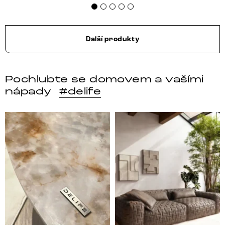
Další produkty
Pochlubte se domovem a vašími
nápady
#delife
DELIFE – Nábytek, který promění dům v domov. Domo
Místo, kam se budeš těšit 