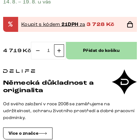
14. 8. – 19. 8. u vás
%
Koupit s kódem
21DPH
za
3 728
Kč
4 719
Kč
Přidat do košíku
Jídelní
židle
Pejo-
Flex
Německá důkladnost a
tkanina
originalita
Měkký
šedá
Od svého založení v roce 2008 se zaměřujeme na
jídelní
udržitelnost, ochranu životního prostředí a dobré pracovní
židle
podmínky.
plochá
černá
Více o značce