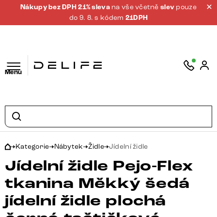
Nákupy bez DPH 21% sleva
na vše včetně
slev
pouze
do 9. 8. s kódem
21DPH
Menu
Kategorie
Nábytek
Židle
Jídelní židle
Jídelní židle Pejo-Flex
tkanina Měkký šedá
jídelní židle plochá