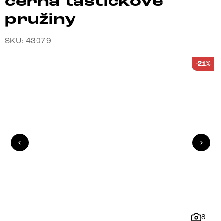
černá taštičkové
pružiny
SKU: 43079
-21%
8