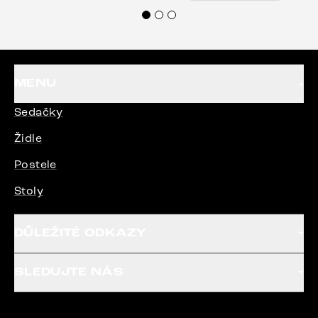
Doporučuji produkty Delife všem.“
MENU
Sedačky
Židle
Postele
Stoly
DŮLEŽITÉ ODKAZY
SLEDUJTE NÁS