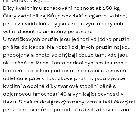
Hmotnost v kg: 11
Díky kvalitnímu zpracování nosnost až 150 kg
Čistý zadní díl zajišťuje obzvlášť elegantní vzhled,
protože viditelné zipy jsou zcela vynechány nebo
velmi decentně umístěny po straně
U taštičkových pružin jsou jednotlivá jádra pružin
přišita do kapes. Na rozdíl od jiných pružin nejsou
propojena a proto se ohýbají pouze tam, kde jsou
skutečně zatížena. Tento sedací systém tak nabízí
bodově elastickou podporu při sezení a zároveň
odlehčuje páteř. Taštičkové pružiny jsou vysoce
kvalitní a odolné díky tvarově stabilní pěně s
objemovou hmotností 40 a vynikající pevností v
tlaku. S naším designovým nábytkem s taštičkovými
pružinami si můžeš pohodlně užívat zdravé sezení.