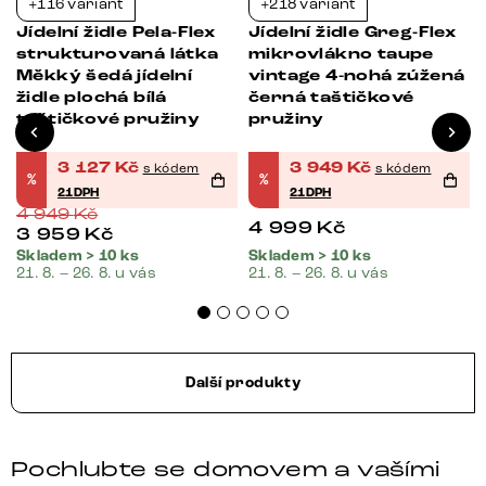
+116 variant
+218 variant
-37%
-21%
Jídelní židle Pela-Flex
Jídelní židle Greg-Flex
strukturovaná látka
mikrovlákno taupe
Měkký šedá jídelní
vintage 4-nohá zúžená
židle plochá bílá
černá taštičkové
taštičkové pružiny
pružiny
3 127
Kč
3 949
Kč
s kódem
s kódem
%
%
21DPH
21DPH
4 949
Kč
4 999
Kč
3 959
Kč
Skladem > 10 ks
Skladem > 10 ks
21. 8. – 26. 8. u vás
21. 8. – 26. 8. u vás
Další produkty
Pochlubte se domovem a vašími