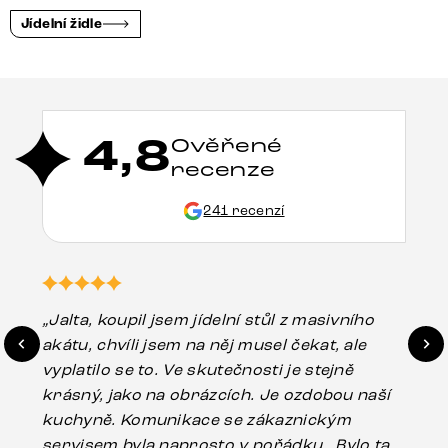
Jídelní židle
4,8
Ověřené
recenze
241 recenzí
„Jalta, koupil jsem jídelní stůl z masivního
„O
akátu, chvíli jsem na něj musel čekat, ale
in
vyplatilo se to. Ve skutečnosti je stejně
zá
krásný, jako na obrázcích. Je ozdobou naší
ef
kuchyně. Komunikace se zákaznickým
Es
servisem byla naprosto v pořádku . Bylo tam