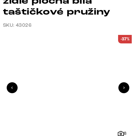
židle plochá bílá
taštičkové pružiny
SKU: 43026
-37%
8