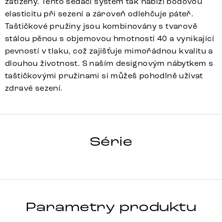
zatíženy. Tento sedací systém tak nabízí bodovou
elasticitu při sezení a zároveň odlehčuje páteř.
Taštičkové pružiny jsou kombinovány s tvarově
stálou pěnou s objemovou hmotností 40 a vynikající
pevností v tlaku, což zajišťuje mimořádnou kvalitu a
dlouhou životnost. S naším designovým nábytkem s
taštičkovými pružinami si můžeš pohodlně užívat
zdravé sezení.
PELA-FLEX
Série
Detail celé série
Parametry produktu