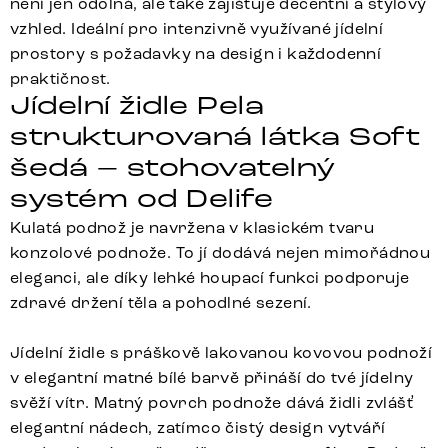
není jen odolná, ale také zajišťuje decentní a stylový
vzhled. Ideální pro intenzivně využívané jídelní
prostory s požadavky na design i každodenní
praktičnost.
Jídelní židle Pela
strukturovaná látka Soft
šedá – stohovatelný
systém od Delife
Kulatá podnož je navržena v klasickém tvaru
konzolové podnože. To jí dodává nejen mimořádnou
eleganci, ale díky lehké houpací funkci podporuje
zdravé držení těla a pohodlné sezení.
Jídelní židle s práškově lakovanou kovovou podnoží
v elegantní matné bílé barvě přináší do tvé jídelny
svěží vítr. Matný povrch podnože dává židli zvlášť
elegantní nádech, zatímco čistý design vytváří