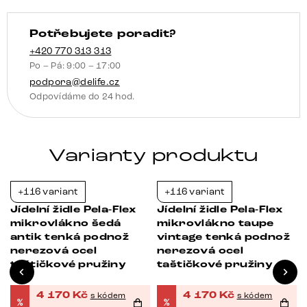
bílá
taštičkové
Potřebujete poradit?
pružiny
množství
+420 770 313 313
Po – Pá: 9:00 – 17:00
podpora@delife.cz
Odpovídáme do 24 hod.
Varianty produktu
+116 variant
+116 variant
-21%
-21%
Jídelní židle Pela-Flex
Jídelní židle Pela-Flex
mikrovlákno šedá
mikrovlákno taupe
antik tenká podnož
vintage tenká podnož
nerezová ocel
nerezová ocel
taštičkové pružiny
taštičkové pružiny
4 170
Kč
4 170
Kč
s kódem
s kódem
%
%