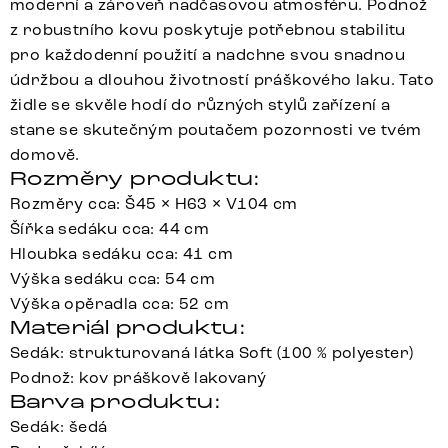
moderní a zároveň nadčasovou atmosféru. Podnož
z robustního kovu poskytuje potřebnou stabilitu
pro každodenní použití a nadchne svou snadnou
údržbou a dlouhou životností práškového laku. Tato
židle se skvěle hodí do různých stylů zařízení a
stane se skutečným poutačem pozornosti ve tvém
domově.
Rozměry produktu:
Rozměry cca: Š45 × H63 × V104 cm
Šířka sedáku cca: 44 cm
Hloubka sedáku cca: 41 cm
Výška sedáku cca: 54 cm
Výška opěradla cca: 52 cm
Materiál produktu:
Sedák: strukturovaná látka Soft (100 % polyester)
Podnož: kov práškově lakovaný
Barva produktu:
Sedák: šedá