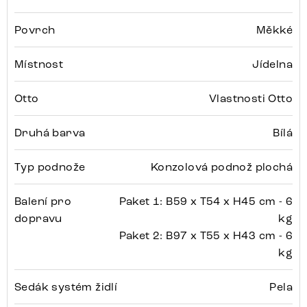
Povrch
Měkké
Místnost
Jídelna
Otto
Vlastnosti Otto
Druhá barva
Bílá
Typ podnože
Konzolová podnož plochá
Balení pro
Paket 1: B59 x T54 x H45 cm - 6
dopravu
kg
Paket 2: B97 x T55 x H43 cm - 6
kg
Sedák systém židlí
Pela