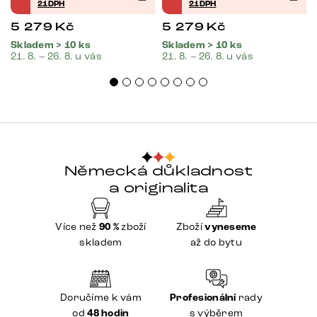
21DPH
21DPH
5 279
Kč
5 279
Kč
Skladem > 10 ks
Skladem > 10 ks
21. 8. – 26. 8. u vás
21. 8. – 26. 8. u vás
Německá důkladnost
a originalita
Více než
90 %
zboží
Zboží
vyneseme
skladem
až do bytu
Doručíme k vám
Profesionální
rady
od
48 hodin
s výběrem