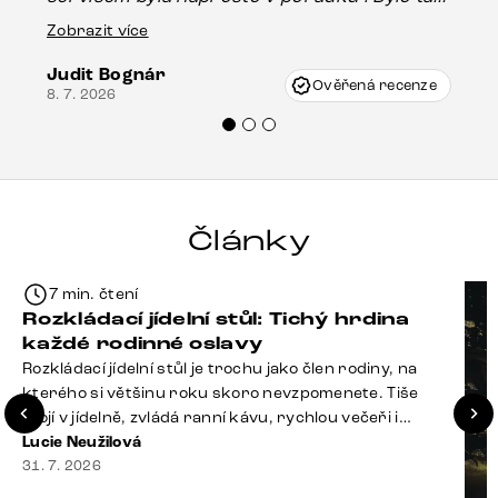
16.
drobné poškození u nohy stolu, které mohlo
Zobrazit více
vzniknout při přepravě, ale s pomocí pana
Judit Bognár
Vincze mi velmi korektně vyšli vstříc.
Ověřená recenze
8. 7. 2026
Doporučuji produkty Delife všem.“
Články
7 min. čtení
Rozkládací jídelní stůl: Tichý hrdina
každé rodinné oslavy
Rozkládací jídelní stůl je trochu jako člen rodiny, na
kterého si většinu roku skoro nevzpomenete. Tiše
stojí v jídelně, zvládá ranní kávu, rychlou večeři i
hromadu dopisů, které je potřeba „někdy vyřídit“. Pak
Lucie Neužilová
ale přijdou Vánoce, narozeniny nebo zpráva: „Stavíme
31. 7. 2026
se jen na chvilku. Bude nás osm.“ A v tu chvíli přichází