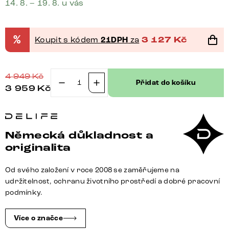
14. 8. – 19. 8. u vás
%
Koupit s kódem
21DPH
za
3 127
Kč
4 949
Kč
Přidat do košíku
3 959
Kč
Jídelní
židle
Pela-
Flex
Německá důkladnost a
strukturovaná
originalita
látka
Měkký
Od svého založení v roce 2008 se zaměřujeme na
šedá
udržitelnost, ochranu životního prostředí a dobré pracovní
jídelní
podmínky.
židle
plochá
Více o značce