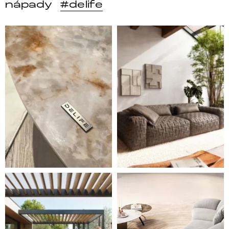
nápady
#delife
DELIFE – Nábytek, který promění dům v domov. Domo
Místo, kam se budeš těšit 
Styl, odolnost a společné chvíle pod širým nebem.
Ne každá pohovka je jen mí