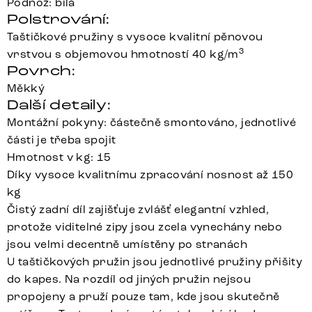
Podnož: bílá
Polstrování:
Taštičkové pružiny s vysoce kvalitní pěnovou
3
vrstvou s objemovou hmotností 40 kg/m
Povrch:
Měkký
Další detaily:
Montážní pokyny: částečně smontováno, jednotlivé
části je třeba spojit
Hmotnost v kg: 15
Díky vysoce kvalitnímu zpracování nosnost až 150
kg
Čistý zadní díl zajišťuje zvlášť elegantní vzhled,
protože viditelné zipy jsou zcela vynechány nebo
jsou velmi decentně umístěny po stranách
U taštičkových pružin jsou jednotlivé pružiny přišity
do kapes. Na rozdíl od jiných pružin nejsou
propojeny a pruží pouze tam, kde jsou skutečně