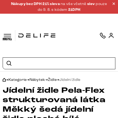
Nákupy bez DPH 21% sleva
na vše včetně
slev
pouze
do 9. 8. s kódem
21DPH
Menu
Kategorie
Nábytek
Židle
Jídelní židle
Jídelní židle Pela-Flex
strukturovaná látka
Měkký šedá jídelní