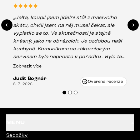
„Jalta, koupil jsem jídelní stůl z masivního
„O
akátu, chvíli jsem na něj musel čekat, ale
in
vyplatilo se to. Ve skutečnosti je stejně
zá
krásný, jako na obrázcích. Je ozdobou naší
ef
kuchyně. Komunikace se zákaznickým
Es
servisem byla naprosto v pořádku . Bylo tam
16.
drobné poškození u nohy stolu, které mohlo
Zobrazit více
vzniknout při přepravě, ale s pomocí pana
Judit Bognár
Vincze mi velmi korektně vyšli vstříc.
Ověřená recenze
8. 7. 2026
Doporučuji produkty Delife všem.“
MENU
Sedačky