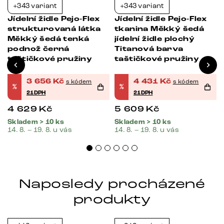
+343 variant
+343 variant
-21%
-21%
Jídelní židle Pejo-Flex
Jídelní židle Pejo-Flex
strukturovaná látka
tkanina Měkký šedá
Měkký šedá tenká
jídelní židle plochý
podnož černá
Titanová barva
taštičkové pružiny
taštičkové pružiny
3 656
Kč
4 431
Kč
s kódem
s kódem
%
%
21DPH
21DPH
4 629
Kč
5 609
Kč
Skladem > 10 ks
Skladem > 10 ks
14. 8. – 19. 8. u vás
14. 8. – 19. 8. u vás
Naposledy procházené
produkty