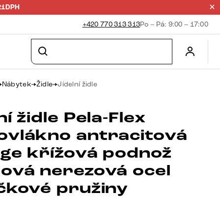
21DPH
+420 770 313 313
Po – Pá: 9:00 – 17:00
Nábytek
Židle
Jídelní židle
ní židle Pela-Flex
ovlákno antracitová
age křížová podnož
lová nerezová ocel
ičkové pružiny