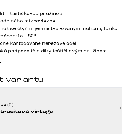
litní taštičkovou pružinou
 odolného mikrovlákna
nož se čtyřmi jemně tvarovanými nohami, funkcí
točností o 180°
čně kartáčované nerezové oceli
cká podpora těla díky taštičkovým pružinám
í
t variantu
rva
(6)
tracitová vintage