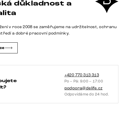
ká důkladnost a
mikrovlákno
antracitová
lita
vintage
křížová
žení v roce 2008 se zaměřujeme na udržitelnost, ochranu
podnož
středí a dobré pracovní podmínky.
kuželová
nerezová
čce
ocel
taštičkové
pružiny
množství
+420 770 313 313
bujete
Po – Pá: 9:00 – 17:00
t?
podpora@delife.cz
Odpovídáme do 24 hod.