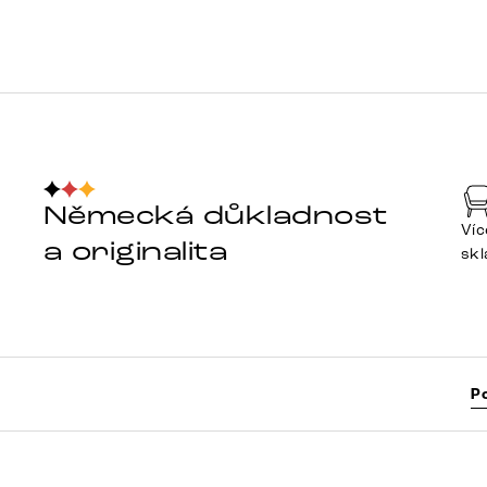
Německá důkladnost
Víc
a originalita
sk
P