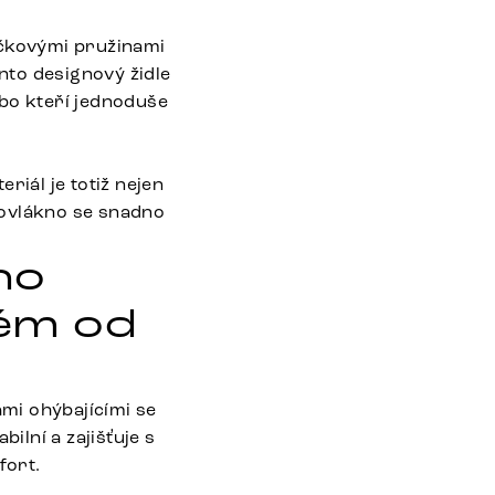
ičkovými pružinami
ento designový židle
nebo kteří jednoduše
riál je totiž nejen
rovlákno se snadno
no
tém od
mi ohýbajícími se
lní a zajišťuje s
fort.