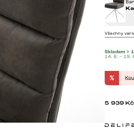
Ba
Ka
Všechny vari
Skladem > 1
14. 8. – 19. 
%
Kou
5 939
K