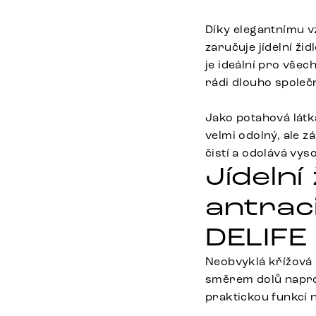
Díky elegantnímu v
zaručuje jídelní ži
je ideální pro všec
rádi dlouho společ
Jako potahová látka
velmi odolný, ale 
čistí a odolává vys
Jídelní
antraci
DELIFE
Neobvyklá křížová 
směrem dolů napros
praktickou funkcí 