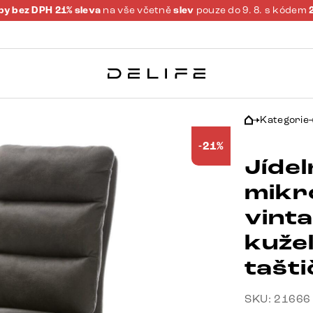
y bez DPH 21% sleva
na vše včetně
slev
pouze do 9. 8. s kódem
Kategorie
-21%
Jídel
mikr
vint
kuže
tašt
SKU: 21666