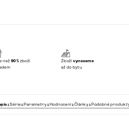
e než
90 %
zboží
Zboží
vyneseme
ladem
až do bytu
opis
Série
Parametry
Hodnocení
Články
Podobné produkt