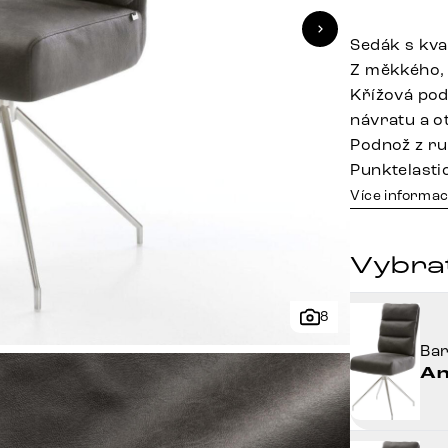
Sedák s kva
Z měkkého,
Křížová pod
návratu a o
Podnož z ru
Punktelasti
Více informac
Vybra
8
Ba
An