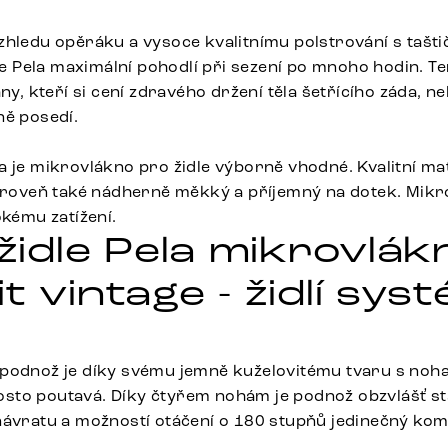
zhledu opěráku a vysoce kvalitnímu polstrování s tašt
dle Pela maximální pohodlí při sezení po mnoho hodin. T
hny, kteří si cení zdravého držení těla šetřícího záda, 
ně posedí.
 je mikrovlákno pro židle výborně vhodné. Kvalitní mate
zároveň také nádherně měkký a příjemný na dotek. Mik
okému zatížení.
 židle Pela mikrovlák
t vintage - židlí sys
podnož je díky svému jemně kuželovitému tvaru s noha
to poutavá. Díky čtyřem nohám je podnož obzvlášť stabi
návratu a možností otáčení o 180 stupňů jedinečný kom