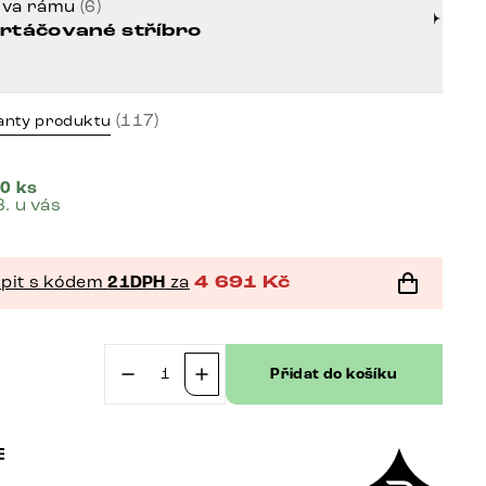
rva rámu
(6)
rtáčované stříbro
(117)
anty produktu
0 ks
8. u vás
pit s kódem
21DPH
za
4 691
Kč
č
Přidat do košíku
Jídelní
židle
Pela-
Flex