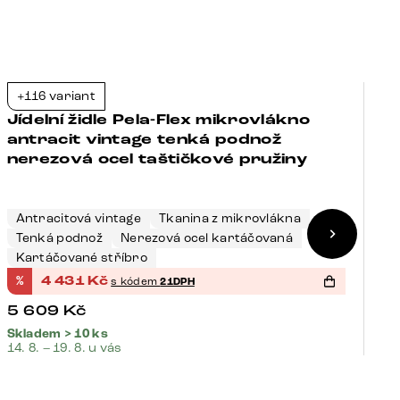
+116 variant
+
-21%
Jídelní židle Pela-Flex mikrovlákno
J
antracit vintage tenká podnož
š
nerezová ocel taštičkové pružiny
t
Antracitová vintage
Tkanina z mikrovlákna
Tenká podnož
Nerezová ocel kartáčovaná
Š
Kartáčované stříbro
K
%
4 431
Kč
%
s kódem
21DPH
5 609
Kč
4
Skladem > 10 ks
Sk
14. 8. – 19. 8. u vás
14.