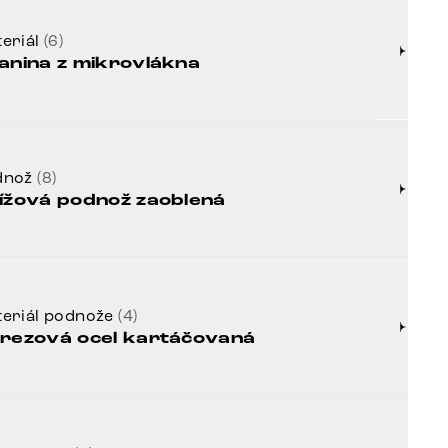
eriál
(6)
anina z mikrovlákna
dnož
(8)
ížová podnož zaoblená
eriál podnože
(4)
rezová ocel kartáčovaná