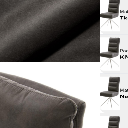
Mat
Tk
Po
Kř
Mat
Ne