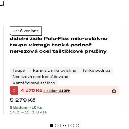
u
+116 variant
-21%
Jídelní židle Pela-Flex mikrovlákno
taupe vintage tenká podnož
nerezová ocel taštičkové pružiny
Taupe
Tkanina z mikrovlákna
Tenká podnož
Nerezová ocel kartáčovaná
Kartáčované stříbro
%
4 170
Kč
s kódem
21DPH
5 279
Kč
Skladem > 10 ks
14. 8. – 19. 8. u vás