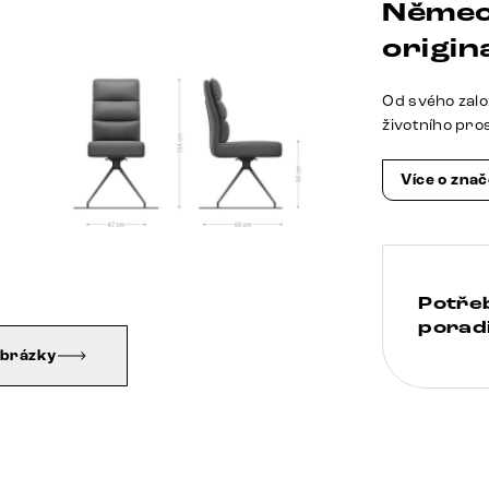
Němec
origina
Od svého zalo
životního pro
Více o zna
Potře
poradi
obrázky