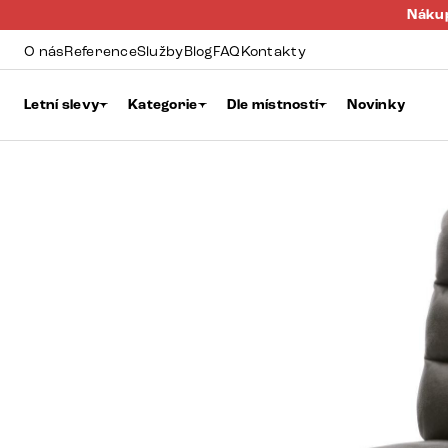
Nákup
O nás
Reference
Služby
Blog
FAQ
Kontakty
Letní slevy
Kategorie
Dle místností
Novinky