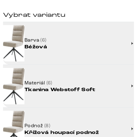
Vybrat variantu
Barva
(6)
Béžová
Materiál
(6)
Tkanina Webstoff Soft
Podnož
(8)
Křížová houpací podnož