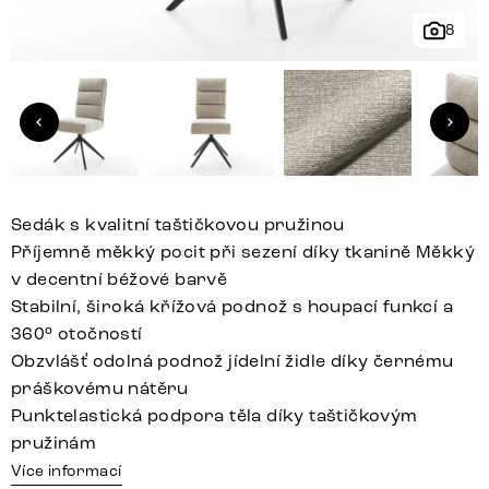
8
Sedák s kvalitní taštičkovou pružinou
Příjemně měkký pocit při sezení díky tkanině Měkký
v decentní béžové barvě
Stabilní, široká křížová podnož s houpací funkcí a
360° otočností
Obzvlášť odolná podnož jídelní židle díky černému
práškovému nátěru
Punktelastická podpora těla díky taštičkovým
pružinám
Více informací