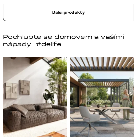
Další produkty
Pochlubte se domovem a vašími
nápady
#delife
Místo, kam se budeš těšit po každém dni. 🤎 Modulár
Styl, odolnost a společné 