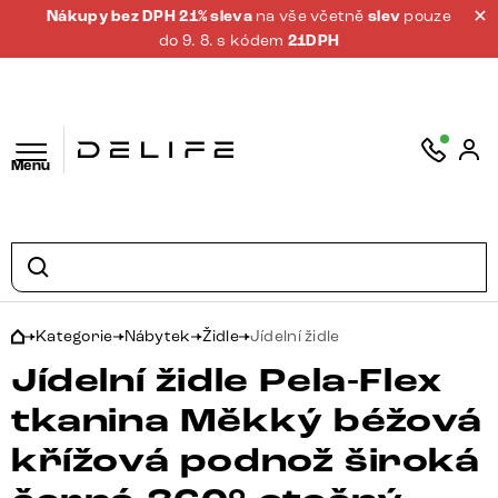
Nákupy bez DPH 21% sleva
na vše včetně
slev
pouze
do 9. 8. s kódem
21DPH
Menu
Kategorie
Nábytek
Židle
Jídelní židle
Jídelní židle Pela-Flex
tkanina Měkký béžová
křížová podnož široká