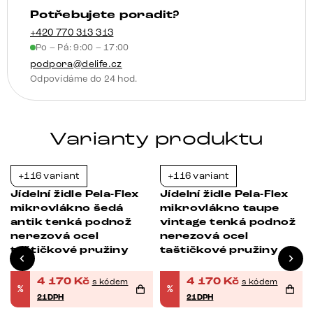
Potřebujete poradit?
houpací
funkce
+420 770 313 313
Po – Pá: 9:00 – 17:00
taštičkové
podpora@delife.cz
pružiny
Odpovídáme do 24 hod.
množství
Varianty produktu
+116 variant
+116 variant
-21%
-21%
Jídelní židle Pela-Flex
Jídelní židle Pela-Flex
mikrovlákno šedá
mikrovlákno taupe
antik tenká podnož
vintage tenká podnož
nerezová ocel
nerezová ocel
taštičkové pružiny
taštičkové pružiny
4 170
Kč
4 170
Kč
s kódem
s kódem
%
%
21DPH
21DPH