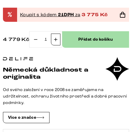
%
Koupit s kódem
21DPH
za
3 775
Kč
4 779
Kč
Přidat do košíku
Jídelní
židle
Pela-
Flex
Německá důkladnost a
tkanina
originalita
Měkký
béžová
Od svého založení v roce 2008 se zaměřujeme na
křížová
udržitelnost, ochranu životního prostředí a dobré pracovní
podnož
podmínky.
široká
černá
Více o značce
360°
otočný