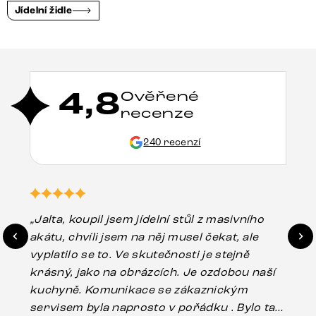
Jídelní židle
4,8
Ověřené
recenze
240 recenzí
„Jalta, koupil jsem jídelní stůl z masivního
„O
akátu, chvíli jsem na něj musel čekat, ale
in
vyplatilo se to. Ve skutečnosti je stejně
zá
krásný, jako na obrázcích. Je ozdobou naší
ef
kuchyně. Komunikace se zákaznickým
Es
servisem byla naprosto v pořádku . Bylo tam
16.