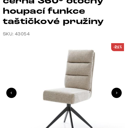
černá 360° otočný
houpací funkce
taštičkové pružiny
SKU: 43054
-21%