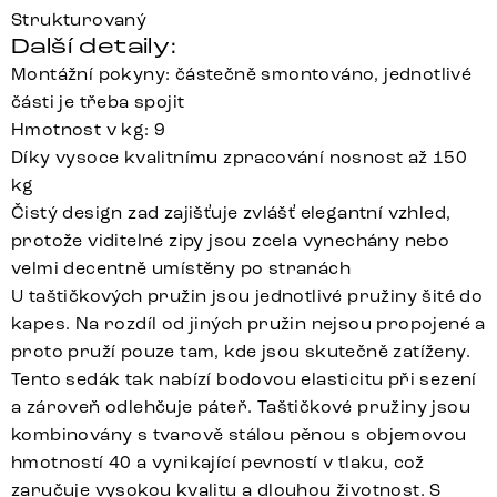
Strukturovaný
Další detaily:
Montážní pokyny: částečně smontováno, jednotlivé
části je třeba spojit
Hmotnost v kg: 9
Díky vysoce kvalitnímu zpracování nosnost až 150
kg
Čistý design zad zajišťuje zvlášť elegantní vzhled,
protože viditelné zipy jsou zcela vynechány nebo
velmi decentně umístěny po stranách
U taštičkových pružin jsou jednotlivé pružiny šité do
kapes. Na rozdíl od jiných pružin nejsou propojené a
proto pruží pouze tam, kde jsou skutečně zatíženy.
Tento sedák tak nabízí bodovou elasticitu při sezení
a zároveň odlehčuje páteř. Taštičkové pružiny jsou
kombinovány s tvarově stálou pěnou s objemovou
hmotností 40 a vynikající pevností v tlaku, což
zaručuje vysokou kvalitu a dlouhou životnost. S