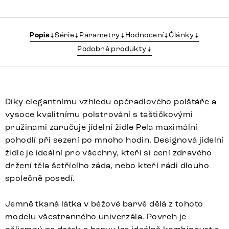
Popis
Série
Parametry
Hodnocení
Články
Podobné produkty
Díky elegantnímu vzhledu opěradlového polštáře a
vysoce kvalitnímu polstrování s taštičkovými
pružinami zaručuje jídelní židle Pela maximální
pohodlí při sezení po mnoho hodin. Designová jídelní
židle je ideální pro všechny, kteří si cení zdravého
držení těla šetřícího záda, nebo kteří rádi dlouho
společně posedí.
Jemně tkaná látka v béžové barvě dělá z tohoto
modelu všestranného univerzála. Povrch je