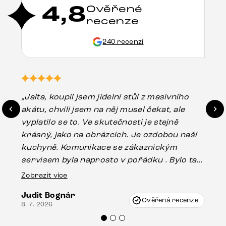
4,8
Ověřené
recenze
240 recenzí
„Jalta, koupil jsem jídelní stůl z masivního
„O
akátu, chvíli jsem na něj musel čekat, ale
in
vyplatilo se to. Ve skutečnosti je stejně
zá
krásný, jako na obrázcích. Je ozdobou naší
ef
kuchyně. Komunikace se zákaznickým
Es
servisem byla naprosto v pořádku . Bylo tam
16.
drobné poškození u nohy stolu, které mohlo
Zobrazit více
vzniknout při přepravě, ale s pomocí pana
Judit Bognár
Vincze mi velmi korektně vyšli vstříc.
Ověřená recenze
8. 7. 2026
Doporučuji produkty Delife všem.“