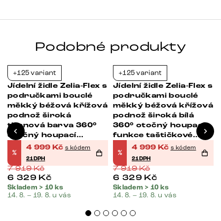
Podobné produkty
+125 variant
+125 variant
-37%
-37%
Jídelní židle Zelia-Flex s
Jídelní židle Zelia-Flex s
á
područkami bouclé
područkami bouclé
á
měkký béžová křížová
měkký béžová křížová
podnož široká
podnož široká bílá
titanová barva 360°
360° otočný houpací
otočný houpací
funkce taštičkové
funkce taštičkové
pružiny
4 999
Kč
4 999
Kč
s kódem
s kódem
%
%
pružiny
21DPH
21DPH
7 919
Kč
7 919
Kč
6 329
Kč
6 329
Kč
Skladem > 10 ks
Skladem > 10 ks
14. 8. – 19. 8. u vás
14. 8. – 19. 8. u vás