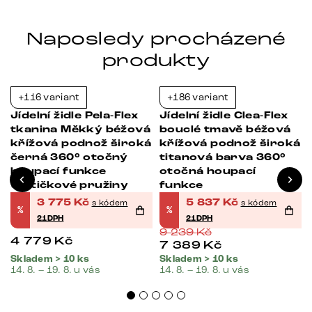
Naposledy procházené
produkty
+116 variant
+186 variant
-21%
-37%
Jídelní židle Pela-Flex
Jídelní židle Clea-Flex
tkanina Měkký béžová
bouclé tmavě béžová
křížová podnož široká
křížová podnož široká
černá 360° otočný
titanová barva 360°
houpací funkce
otočná houpací
taštičkové pružiny
funkce
3 775
Kč
5 837
Kč
s kódem
s kódem
%
%
21DPH
21DPH
9 239
Kč
4 779
Kč
7 389
Kč
Skladem > 10 ks
Skladem > 10 ks
14. 8. – 19. 8. u vás
14. 8. – 19. 8. u vás