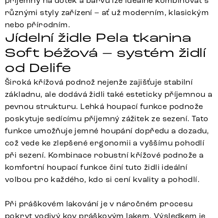
příjemný na dotek a barvu lze ideálně kombinovat s
různými styly zařízení – ať už moderním, klasickým
nebo přírodním.
Jídelní židle Pela tkanina
Soft béžová – systém židlí
od Delife
Široká křížová podnož nejenže zajišťuje stabilní
základnu, ale dodává židli také esteticky příjemnou a
pevnou strukturu. Lehká houpací funkce podnože
poskytuje sedícímu příjemný zážitek ze sezení. Tato
funkce umožňuje jemné houpání dopředu a dozadu,
což vede ke zlepšené ergonomii a vyššímu pohodlí
při sezení. Kombinace robustní křížové podnože a
komfortní houpací funkce činí tuto židli ideální
volbou pro každého, kdo si cení kvality a pohodlí.
Při práškovém lakování je v náročném procesu
pokryt vodivý kov práškovým lakem. Výsledkem je