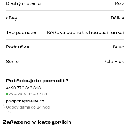
Druhý materiál
Kov
eBay
Délka
Typ podnože
Křížová podnož s houpací funkcí
Područka
false
Série
Pela-Flex
Potřebujete poradit?
+420 770 313 313
Po – Pá: 9:00 – 17:00
podpora@delife.cz
Odpovídáme do 24 hod.
Zařazeno v kategoriích