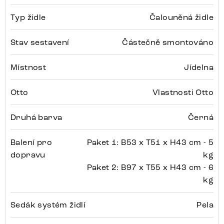
Typ židle
Čalouněná židle
Stav sestavení
Částečně smontováno
Místnost
Jídelna
Otto
Vlastnosti Otto
Druhá barva
Černá
Balení pro
Paket 1: B53 x T51 x H43 cm - 5
dopravu
kg
Paket 2: B97 x T55 x H43 cm - 6
kg
Sedák systém židlí
Pela