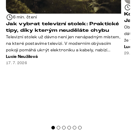
Kd
6 min. čtení
Ja
Jak vybrat televizní stolek: Praktické
Obý
tipy, díky kterým neuděláte chybu
dáte
Televizní stolek už dávno není jen nenápadným místem,
že t
na které postavíme televizi. V moderním obývacím
seda
Luci
pokoji pomáhá ukrýt elektroniku a kabely, nabízí
slou
29. 
praktický úložný prostor a často se stává výraznou
Lucie Neužilová
rty 
součástí celého interiéru. Při jeho výběru proto
17. 7. 2026
Dobr
nestačí sledovat pouze design. Důležitou roli hraje také
správná velikost, výška, způsob umístění, vnitřní
uspořádání i materiál. Jak [&hellip;]