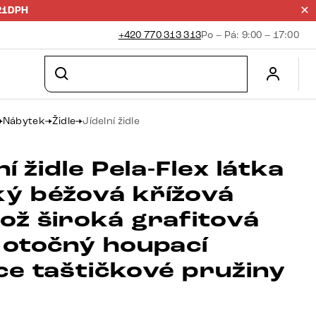
21DPH
+420 770 313 313
Po – Pá: 9:00 – 17:00
Nábytek
Židle
Jídelní židle
ní židle Pela-Flex látka
ý béžová křížová
ož široká grafitová
 otočný houpací
ce taštičkové pružiny