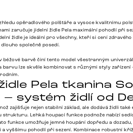
zhledu opěradlového polštáře a vysoce kvalitnímu pols
ami zaručuje jídelní židle Pela maximální pohodlí při 
delní židle je ideální pro všechny, kteří si cení zdravéh
i dlouho společně posedí.
v béžové barvě činí tento model všestranným univerzá
a barvu lze skvěle kombinovat s různými styly zařízení
írodním.
 židle Pela tkanina S
– systém židlí od De
ož zajišťuje nejen stabilní základ, ale dodává židli také 
 strukturu. Lehká houpací funkce podnože nabízí sedí
 Tato funkce umožňuje jemné houpání dopředu a dozadu,
 a vyššímu pohodlí při sezení. Kombinace robustní kří