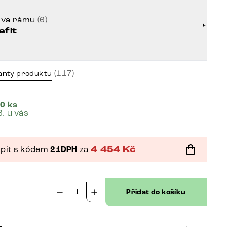
rva rámu
(6)
afit
(117)
anty produktu
0 ks
8. u vás
pit s kódem
21DPH
za
4 454
Kč
č
Přidat do košíku
Jídelní
židle
Pela-