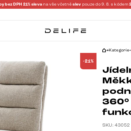
y bez DPH 21% sleva
na vše včetně
slev
pouze do 9. 8. s kódem
Kategorie
-21%
Jídel
Měkk
podn
360°
funk
SKU: 43052