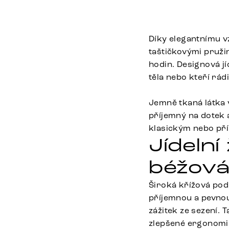
Díky elegantnímu v
taštičkovými pružin
hodin. Designová jí
těla nebo kteří rád
Jemně tkaná látka 
příjemný na dotek 
klasickým nebo př
Jídelní
béžová 
Široká křížová podn
příjemnou a pevnou
zážitek ze sezení.
zlepšené ergonomii