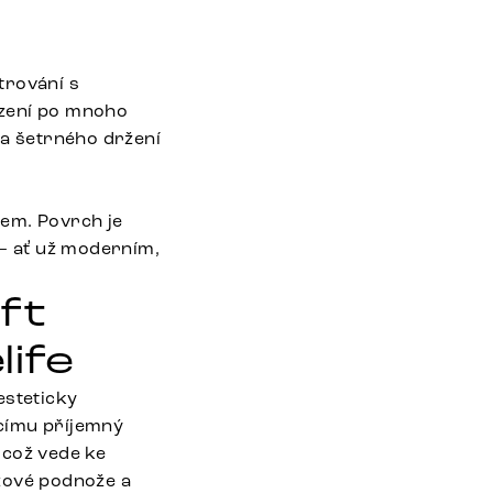
trování s
sezení po mnoho
o a šetrného držení
lem. Povrch je
 – ať už moderním,
oft
life
esteticky
címu příjemný
 což vede ke
žové podnože a