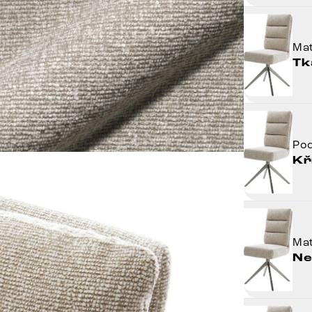
Mat
Tk
Po
Kř
Mat
Ne