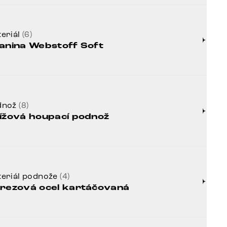
eriál
(6)
anina Webstoff Soft
dnož
(8)
ížová houpací podnož
eriál podnože
(4)
rezová ocel kartáčovaná