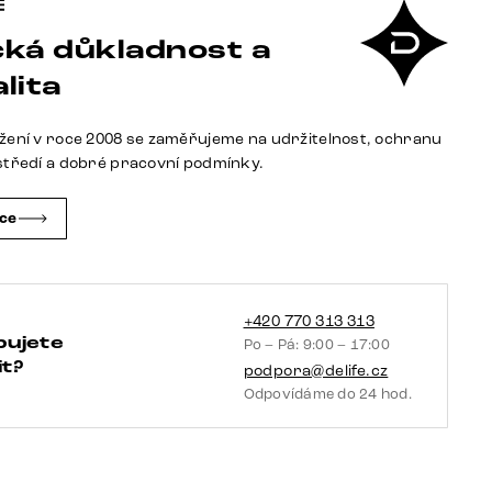
Flex
ká důkladnost a
látka
Měkký
lita
béžová
křížová
žení v roce 2008 se zaměřujeme na udržitelnost, ochranu
podnož
středí a dobré pracovní podmínky.
široká
grafitová
čce
360°
otočný
houpací
funkce
+420 770 313 313
bujete
Po – Pá: 9:00 – 17:00
taštičkové
t?
podpora@delife.cz
pružiny
Odpovídáme do 24 hod.
množství