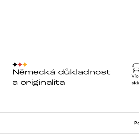
Německá důkladnost
Víc
a originalita
sk
P