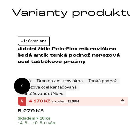
Varianty produkt
+116 variant
1%
-21%
Jídelní židle Pela-Flex mikrovlákno
šedá antik tenká podnož nerezová
ocel taštičkové pružiny
Šedá
Tkanina z mikrovlákna
Tenká podnož
Nerezová ocel kartáčovaná
Kartáčované stříbro
%
4 170
Kč
s kódem
21DPH
5 279
Kč
Skladem > 10 ks
14. 8. – 19. 8. u vás