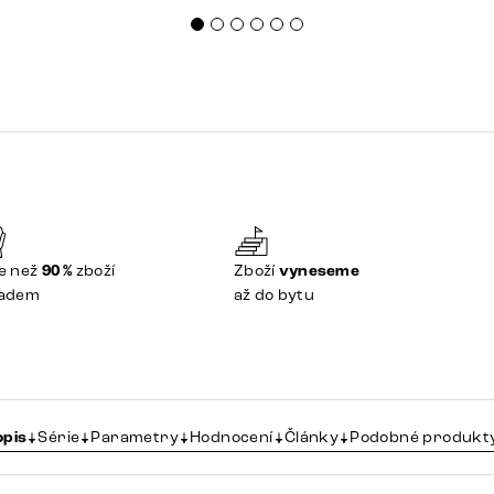
e než
90 %
zboží
Zboží
vyneseme
ladem
až do bytu
opis
Série
Parametry
Hodnocení
Články
Podobné produkt