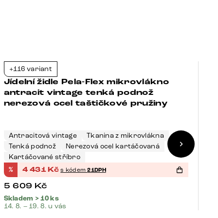
+116 variant
+
-21%
Jídelní židle Pela-Flex mikrovlákno
J
antracit vintage tenká podnož
š
nerezová ocel taštičkové pružiny
t
Antracitová vintage
Tkanina z mikrovlákna
Tenká podnož
Nerezová ocel kartáčovaná
Š
Kartáčované stříbro
K
%
4 431
Kč
%
s kódem
21DPH
5 609
Kč
4
Skladem > 10 ks
Sk
14. 8. – 19. 8. u vás
14.