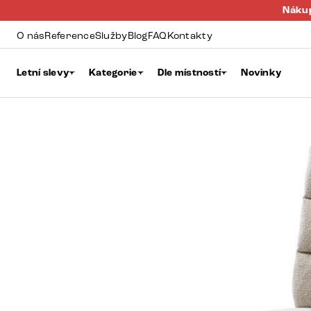
Nákup
O nás
Reference
Služby
Blog
FAQ
Kontakty
Letní slevy
Kategorie
Dle místností
Novinky