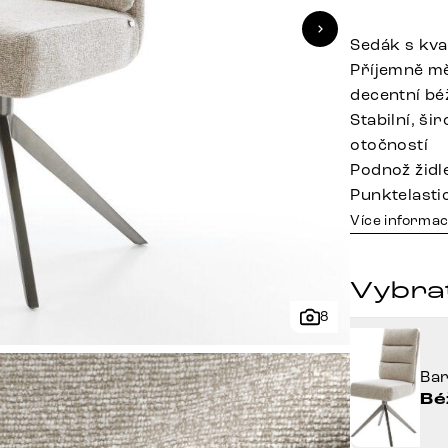
Sedák s kva
Příjemně mě
decentní bé
Stabilní, š
otočností
Podnož židle
Punktelasti
Více informac
Vybra
8
Ba
Bé