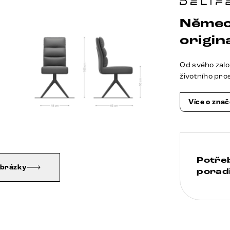
Němec
origina
Od svého zalo
životního pro
Více o zna
Potře
obrázky
poradi