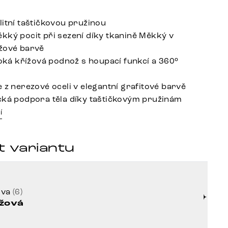
litní taštičkovou pružinou
kký pocit při sezení díky tkanině Měkký v
žové barvě
iroká křížová podnož s houpací funkcí a 360°
 z nerezové oceli v elegantní grafitové barvě
cká podpora těla díky taštičkovým pružinám
í
t variantu
rva
(6)
žová