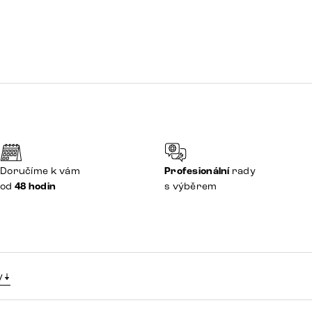
Doručíme k vám
Profesionální
rady
od
48 hodin
s výběrem
y