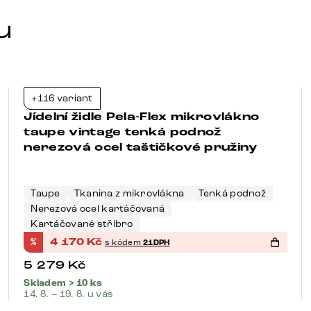
u
+116 variant
-21%
Jídelní židle Pela-Flex mikrovlákno
taupe vintage tenká podnož
nerezová ocel taštičkové pružiny
Taupe
Tkanina z mikrovlákna
Tenká podnož
Nerezová ocel kartáčovaná
Kartáčované stříbro
%
4 170
Kč
s kódem
21DPH
5 279
Kč
Skladem > 10 ks
14. 8. – 19. 8. u vás