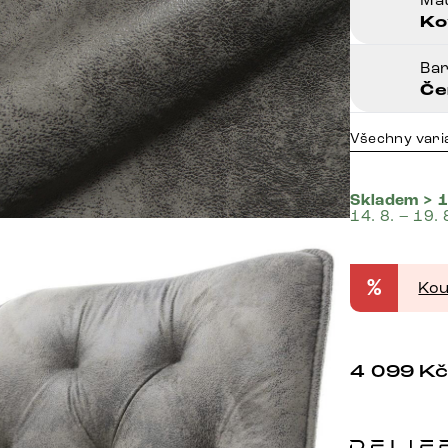
Ko
Ba
Če
Všechny vari
Skladem > 1
14. 8. – 19. 
%
Kou
4 099
K