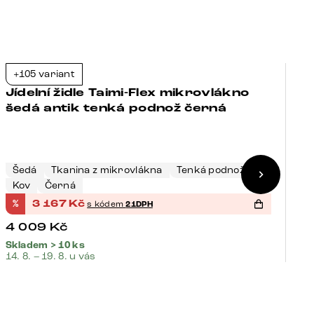
+105 variant
+
-21%
Jídelní židle Taimi-Flex mikrovlákno
J
šedá antik tenká podnož černá
t
Šedá
Tkanina z mikrovlákna
Tenká podnož
T
Kov
Černá
K
%
3 167
Kč
%
s kódem
21DPH
4 009
Kč
4
Skladem > 10 ks
Sk
14. 8. – 19. 8. u vás
14.