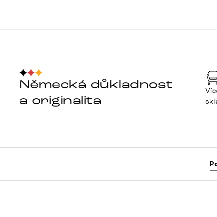
Německá důkladnost
Víc
a originalita
sk
P