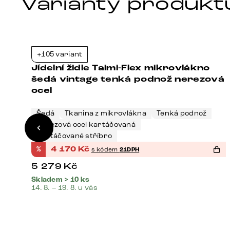
Varianty produkt
+105 variant
1%
-21%
Jídelní židle Taimi-Flex mikrovlákno
šedá vintage tenká podnož nerezová
ocel
Šedá
Tkanina z mikrovlákna
Tenká podnož
Nerezová ocel kartáčovaná
Kartáčované stříbro
%
4 170
Kč
s kódem
21DPH
5 279
Kč
Skladem > 10 ks
14. 8. – 19. 8. u vás