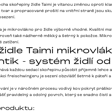
ocha skořepiny židle Taimi je vítanou změnou oproti kla
lní tvar a propracované prošití na vnitřní straně jsou 
osezení.
 je mikrovlákno pro židle výborně vhodné. Kvalitní mate
zároveň také nádherně měkký a šetrný k pokožce. Mikr
é zatížení.
 židle Taimi mikrovlá
tik - systém židlí o
ává každou sedací skořepinu působit příjemně lehce a
kci freischwingeru je sezení obzvlášť šetrné k páteři a
ování je v náročném procesu vodivý kov pokryt práško
ášť pravidelný a odolný povrch, který se snadno čistí a
roduktu: