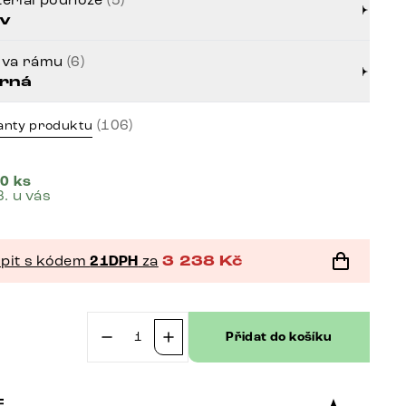
v
rva rámu
(6)
rná
(106)
anty produktu
0 ks
8. u vás
pit s kódem
21DPH
za
3 238
Kč
č
Přidat do košíku
Jídelní
židle
Taimi-