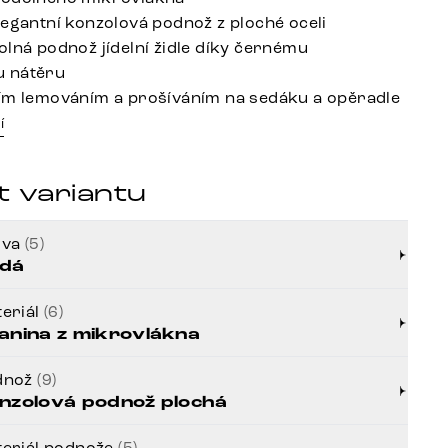
legantní konzolová podnož z ploché oceli
olná podnož jídelní židle díky černému
 nátěru
ím lemováním a prošíváním na sedáku a opěradle
í
t variantu
rva
(5)
dá
eriál
(6)
anina z mikrovlákna
dnož
(9)
nzolová podnož plochá
eriál podnože
(5)