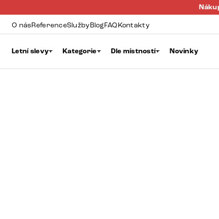
Nákup
O nás
Reference
Služby
Blog
FAQ
Kontakty
Letní slevy
Kategorie
Dle místností
Novinky