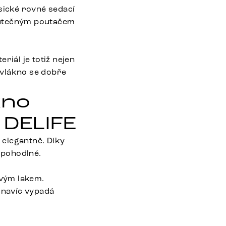
sické rovné sedací
skutečným poutačem
riál je totiž nejen
ovlákno se dobře
kno
d DELIFE
 elegantně. Díky
 pohodlné.
vým lakem.
 navíc vypadá