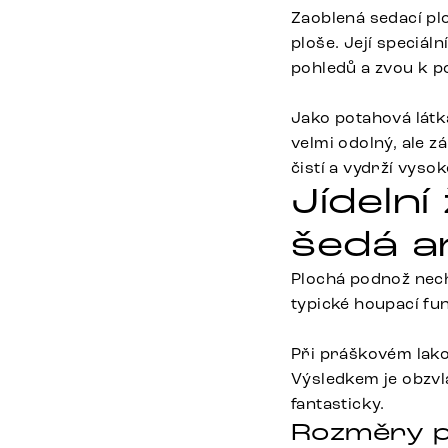
Zaoblená sedací pl
ploše. Její speciá
pohledů a zvou k p
Jako potahová látka
velmi odolný, ale 
čistí a vydrží vysok
Jídelní
šedá an
Plochá podnož nech
typické houpací fun
Při práškovém lak
Výsledkem je obzvl
fantasticky.
Rozměry p