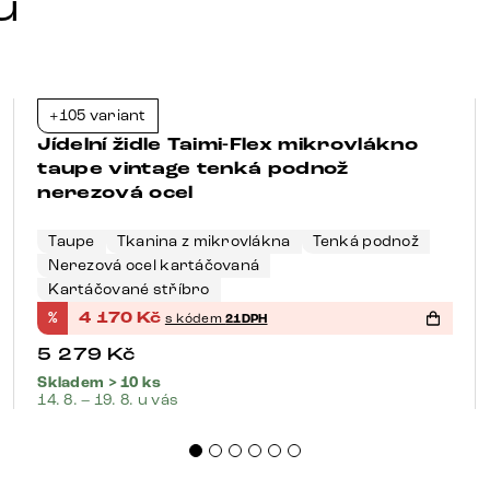
u
+105 variant
-21%
Jídelní židle Taimi-Flex mikrovlákno
taupe vintage tenká podnož
nerezová ocel
Taupe
Tkanina z mikrovlákna
Tenká podnož
Nerezová ocel kartáčovaná
Kartáčované stříbro
%
4 170
Kč
s kódem
21DPH
5 279
Kč
Skladem > 10 ks
14. 8. – 19. 8. u vás