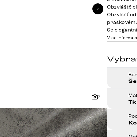
Obzvláště e
Obzvlášť od
práškovému
Se elegantn
Více informac
Vybra
Ba
Še
Mat
7
Tk
Po
Ko
Mat