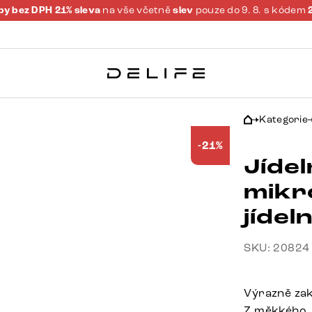
y bez DPH 21% sleva
na vše včetně
slev
pouze do 9. 8. s kódem
Kategorie
-21%
Jídel
mikr
jídel
SKU: 20824
Výrazně za
Z měkkého,