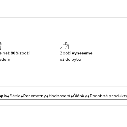
e než
90 %
zboží
Zboží
vyneseme
ladem
až do bytu
opis
Série
Parametry
Hodnocení
Články
Podobné produkt