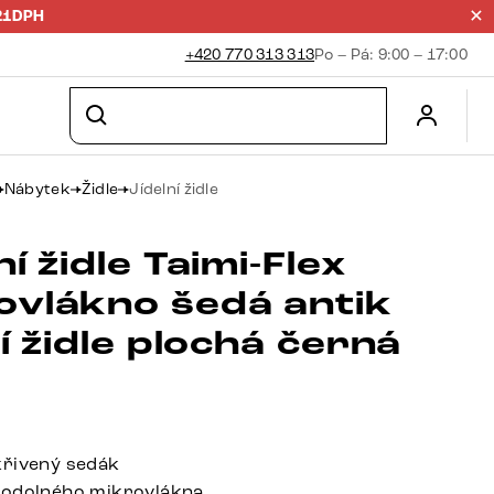
21DPH
+420 770 313 313
Po – Pá: 9:00 – 17:00
Nábytek
Židle
Jídelní židle
ní židle Taimi-Flex
ovlákno šedá antik
ní židle plochá černá
křivený sedák
 odolného mikrovlákna