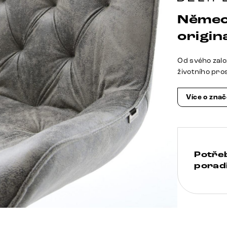
Němec
origina
Od svého zalo
životního pro
Více o zna
Potře
poradi