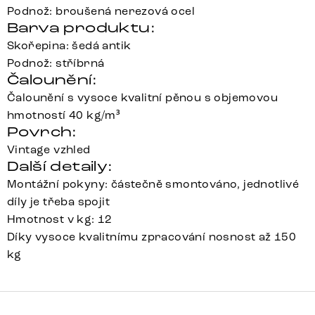
Podnož: broušená nerezová ocel
Barva produktu:
Skořepina: šedá antik
Podnož: stříbrná
Čalounění:
Čalounění s vysoce kvalitní pěnou s objemovou
hmotností 40 kg/m³
Povrch:
Vintage vzhled
Další detaily:
Montážní pokyny: částečně smontováno, jednotlivé
díly je třeba spojit
Hmotnost v kg: 12
Díky vysoce kvalitnímu zpracování nosnost až 150
kg