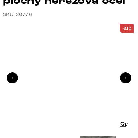
plochý nerezová ocel
SKU: 20776
-21%
7