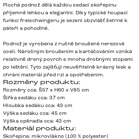
Plochá podnož dělá každou sedací skořepinu
příjemně lehkou a elegantní. Díky typické houpací
funkci freischwingeru je sezení obzvlášť šetrné k
páteři a pohodlné.
Podnož je vyrobena z ručně broušené nerezové
oceli. Náročným broušením a kartáčováním vzniká
relativně drsný povrch s mnoha drobnými stopami
po leštění. Tyto zajišťují neuvěřitelně krásný lesk a
chrání materiál před rzí a opotřebením.
Rozměry produktu:
Rozměry cca: Š57 x H60 x V85 cm
Šířka sedáku cca: 37 cm
Hloubka sedáku cca: 43 cm
Výška sedáku cca: 45 cm
Výška opěradla cca: 43 cm
Materiál produktu:
Skořepina: mikrovlákno (100 % polyester)