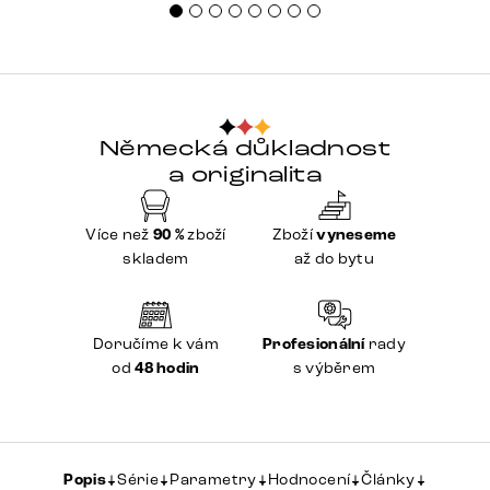
Německá důkladnost
a originalita
Více než
90 %
zboží
Zboží
vyneseme
skladem
až do bytu
Doručíme k vám
Profesionální
rady
od
48 hodin
s výběrem
Popis
Série
Parametry
Hodnocení
Články