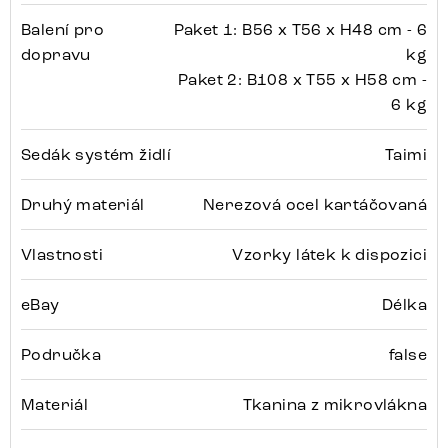
Balení pro
Paket 1: B56 x T56 x H48 cm - 6
dopravu
kg
Paket 2: B108 x T55 x H58 cm -
6 kg
Sedák systém židlí
Taimi
Druhý materiál
Nerezová ocel kartáčovaná
Vlastnosti
Vzorky látek k dispozici
eBay
Délka
Područka
false
Materiál
Tkanina z mikrovlákna