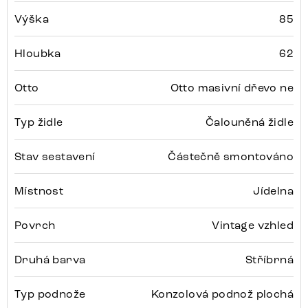
Výška
85
Hloubka
62
Otto
Otto masivní dřevo ne
Typ židle
Čalouněná židle
Stav sestavení
Částečně smontováno
Místnost
Jídelna
Povrch
Vintage vzhled
Druhá barva
Stříbrná
Typ podnože
Konzolová podnož plochá