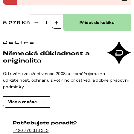
5 279
Kč
Přidat do košíku
Jídelní
židle
Taimi-
Flex
Německá důkladnost a
mikrovlákno
originalita
šedá
vintage
Od svého založení v roce 2008 se zaměřujeme na
jídelní
udržitelnost, ochranu životního prostředí a dobré pracovní
židle
podmínky.
plochý
nerezová
Více o značce
ocel
množství
Potřebujete poradit?
+420 770 313 313