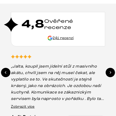
4,8
Ověřené
recenze
241 recenzí
„Jalta, koupil jsem jídelní stůl z masivního
„O
akátu, chvíli jsem na něj musel čekat, ale
in
vyplatilo se to. Ve skutečnosti je stejně
zá
krásný, jako na obrázcích. Je ozdobou naší
ef
kuchyně. Komunikace se zákaznickým
Es
servisem byla naprosto v pořádku . Bylo tam
16.
drobné poškození u nohy stolu, které mohlo
Zobrazit více
vzniknout při přepravě, ale s pomocí pana