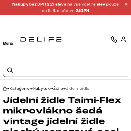
Nákupy bez DPH 21% sleva
na vše včetně
slev
pouze
do 9. 8. s kódem
21DPH
Menu
Kategorie
Nábytek
Židle
Jídelní židle
Jídelní židle Taimi-Flex
mikrovlákno šedá
vintage jídelní židle