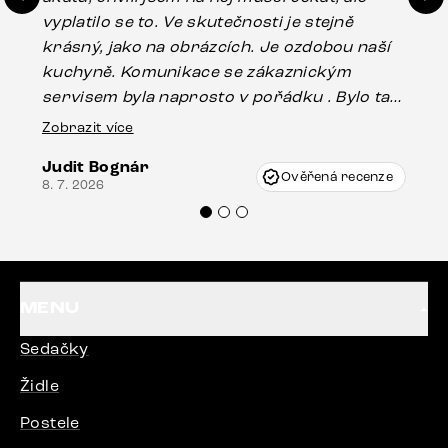
vyplatilo se to. Ve skutečnosti je stejně
zá
krásný, jako na obrázcích. Je ozdobou naší
ef
kuchyně. Komunikace se zákaznickým
Es
servisem byla naprosto v pořádku . Bylo tam
16.
drobné poškození u nohy stolu, které mohlo
Zobrazit více
vzniknout při přepravě, ale s pomocí pana
Judit Bognár
Vincze mi velmi korektně vyšli vstříc.
Ověřená recenze
8. 7. 2026
Doporučuji produkty Delife všem.“
MENU
Sedačky
Židle
Postele