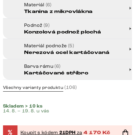
Materiál
(6)
Tkanina z mikrovlákna
Podnož
(9)
Konzolová podnož plochá
Materiál podnože
(5)
Nerezová ocel kartáčovaná
Barva rámu
(6)
Kartáčované stříbro
(106)
Všechny varianty produktu
Skladem > 10 ks
14. 8. – 19. 8. u vás
%
Koupit s kódem
21DPH
za
4 170
Kč