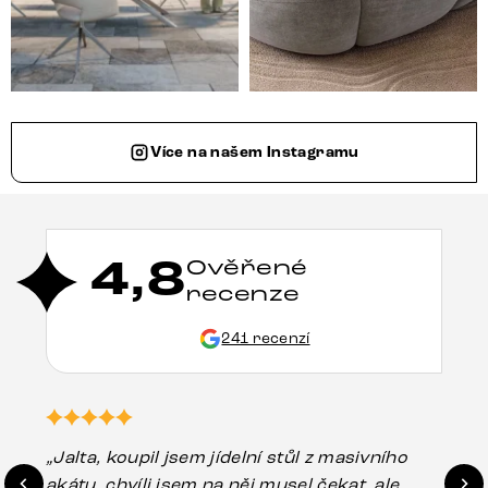
Více na našem Instagramu
4,8
Ověřené
recenze
241 recenzí
„Jalta, koupil jsem jídelní stůl z masivního
„O
akátu, chvíli jsem na něj musel čekat, ale
in