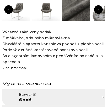
Výrazně zakřivený sedák
Z měkkého, odolného mikrovlákna
Obzvláště elegantní konzolová podnož z ploché oceli
Podnož z ručně kartáčované nerezové oceli
Se elegantním lemováním a prošíváním na sedáku a
opěradle
Více informací
Vybrat variantu
Barva
(5)
Šedá