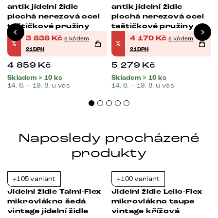
antik jídelní židle
antik jídelní židle
plochá nerezová ocel
plochá nerezová ocel
taštičkové pružiny
taštičkové pružiny
3 838
Kč
4 170
Kč
s kódem
s kódem
%
%
21DPH
21DPH
4 859
Kč
5 279
Kč
Skladem > 10 ks
Skladem > 10 ks
14. 8. – 19. 8. u vás
14. 8. – 19. 8. u vás
Naposledy procházené
produkty
+105 variant
+100 variant
-21%
-21%
s
Jídelní židle Taimi-Flex
Jídelní židle Lelio-Flex
mikrovlákno šedá
mikrovlákno taupe
vintage jídelní židle
vintage křížová