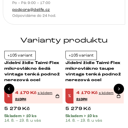
Po – Pá: 9:00 – 17:00
podpora@delife.cz
Odpovídáme do 24 hod.
Varianty produktu
+105 variant
+105 variant
-21%
-21%
Jídelní židle Taimi-Flex
Jídelní židle Taimi-Flex
mikrovlákno šedá
mikrovlákno taupe
vintage tenká podnož
vintage tenká podnož
nerezová ocel
nerezová ocel
4 170
Kč
4 170
Kč
s kódem
s kódem
%
%
21DPH
21DPH
5 279
Kč
5 279
Kč
Skladem > 10 ks
Skladem > 10 ks
14. 8. – 19. 8. u vás
14. 8. – 19. 8. u vás