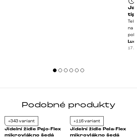
Ja
ti
Tele
na k
poko
prak
Luci
souč
17. 
nest
sprá
uspo
Podobné produkty
+343 variant
+116 variant
-21%
-21%
Jídelní židle Pejo-Flex
Jídelní židle Pela-Flex
mikrovlákno šedá
mikrovlákno šedá