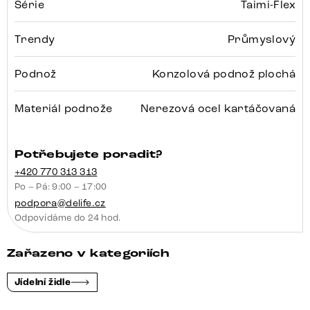
Série
Taimi-Flex
Trendy
Průmyslový
Podnož
Konzolová podnož plochá
Materiál podnože
Nerezová ocel kartáčovaná
Potřebujete poradit?
+420 770 313 313
Po – Pá: 9:00 – 17:00
podpora@delife.cz
Odpovídáme do 24 hod.
Zařazeno v kategoriích
Jídelní židle