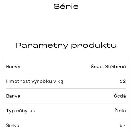
TAIMI-FLEX
Série
Detail celé série
Parametry produktu
Barvy
Šedá, Stříbrná
Hmotnost výrobku v kg
12
Barva
Šedá
Typ nábytku
Židle
Šířka
57