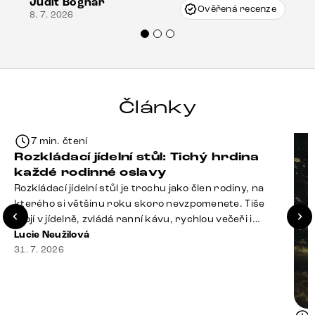
Judit Bognár
Vincze mi velmi korektně vyšli vstříc.
Ověřená recenze
8. 7. 2026
Doporučuji produkty Delife všem.“
Články
7 min. čtení
Rozkládací jídelní stůl: Tichý hrdina
každé rodinné oslavy
Rozkládací jídelní stůl je trochu jako člen rodiny, na
kterého si většinu roku skoro nevzpomenete. Tiše
stojí v jídelně, zvládá ranní kávu, rychlou večeři i
hromadu dopisů, které je potřeba „někdy vyřídit“. Pak
Lucie Neužilová
ale přijdou Vánoce, narozeniny nebo zpráva: „Stavíme
31. 7. 2026
se jen na chvilku. Bude nás osm.“ A v tu chvíli přichází
jeho chvíle. Z [&hellip;]