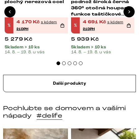
plochý nerezová ocel
podnož široká černá
360° otočná houpací
funkce taštičkové
pružiny
4 170
Kč
4 691
Kč
s kódem
s kódem
%
%
21DPH
21DPH
5 279
Kč
5 939
Kč
Skladem > 10 ks
Skladem > 10 ks
14. 8. – 19. 8. u vás
14. 8. – 19. 8. u vás
Další produkty
Pochlubte se domovem a vašími
nápady
#delife
DELIFE – Nábytek, který promění dům v domov. Domo
Místo, kam se budeš těšit 