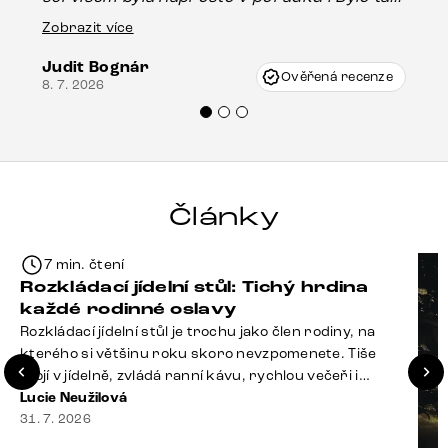
16.
drobné poškození u nohy stolu, které mohlo
Zobrazit více
vzniknout při přepravě, ale s pomocí pana
Judit Bognár
Vincze mi velmi korektně vyšli vstříc.
Ověřená recenze
8. 7. 2026
Doporučuji produkty Delife všem.“
Články
7 min. čtení
Rozkládací jídelní stůl: Tichý hrdina
každé rodinné oslavy
Rozkládací jídelní stůl je trochu jako člen rodiny, na
kterého si většinu roku skoro nevzpomenete. Tiše
stojí v jídelně, zvládá ranní kávu, rychlou večeři i
hromadu dopisů, které je potřeba „někdy vyřídit“. Pak
Lucie Neužilová
ale přijdou Vánoce, narozeniny nebo zpráva: „Stavíme
31. 7. 2026
se jen na chvilku. Bude nás osm.“ A v tu chvíli přichází