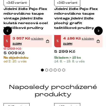
+343 variant
+343 variant
-37%
-21%
Jídelní židle Pejo-Flex
Jídelní židle Pejo-Flex
mikrovlákno taupe
mikrovlákno taupe
vintage jídelní židle
vintage jídelní židle
kulatá nerezová ocel
plochý grafit
taštičkové pružiny
taštičkové pružiny
3 957
Kč
4 186
Kč
s kódem
s kódem
%
%
21DPH
21DPH
6 269
Kč
5 299
Kč
5 009
Kč
Na objednávku
Skladem > 10 ks
od 2. 10. u vás
14. 8. – 19. 8. u vás
Naposledy procházené
produkty