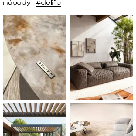
nápady
#delife
DELIFE – Nábytek, který promění dům v domov. Domo
Místo, kam se budeš těšit 
Styl, odolnost a společné chvíle pod širým nebem.
Ne každá pohovka je jen mí