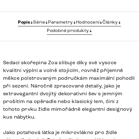
Popis
Série
Parametry
Hodnocení
Články
Podobné produkty
Sedací skořepina Zoa slibuje díky své vysoce
kvalitní výplni a volně stojícím, rovněž příjemně
měkce polstrovaným područkám maximální pohodlí
při sezení. Náročně zpracované detaily, jako je
extravagantní dvojitý dekorativní šev s jemným
prošitím na opěradle nebo klasický lem, činí z
tohoto prvku židle mimořádně elegantní designový
kus nábytku.
Jako potahová látka je mikrovlákno pro židle