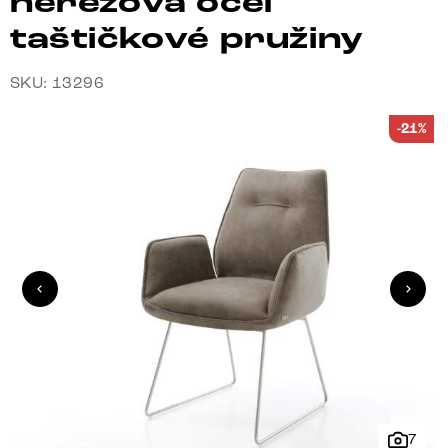
nerezová ocel
taštičkové pružiny
SKU: 13296
-21%
7