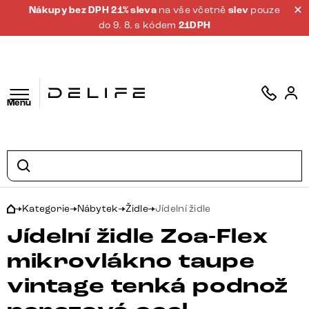
Nákupy bez DPH 21% sleva
na vše včetně
slev
pouze
do 9. 8. s kódem
21DPH
Menu
Kategorie
Nábytek
Židle
Jídelní židle
Jídelní židle Zoa-Flex
mikrovlákno taupe
vintage tenká podnož