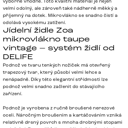
výborně vhodné. Toto kvalitní materiál je nejen
velmi odolný, ale zároveň také nádherně měkký a
příjemný na dotek. Mikrovlákno se snadno čistí a
odolává vysokému zatížení.
Jídelní židle Zoa
mikrovlákno taupe
vintage – systém židlí od
DELIFE
Podnož ve tvaru tenkých nožiček má otevřený
trapezový tvar, který působí velmi lehce a
nenápadně. Díky této elegantní střídmosti lze
podnož velmi snadno začlenit do stávajícího
zařízení.
Podnož je vyrobena z ručně broušené nerezové
oceli. Náročným broušením a kartáčováním vzniká
relativně drsný povrch s mnoha drobnými stopami