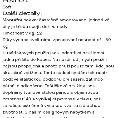
Povrch:
Soft
Další detaily:
Montážní pokyn: částečně smontováno, jednotlivé
díly je třeba spojit dohromady
Hmotnost v kg: 12
Díky vysoce kvalitnímu zpracování nosnost až 150
kg
U taštičkových pružin jsou jednotlivá pružinová
jádra přišita do kapes. Na rozdíl od jiných pružin
nejsou propojena a proto pruží pouze tam, kde jsou
skutečně zatížena. Tento sedací systém tak nabízí
bodově elastickou podporu při sezení, zatímco
páteř je odlehčena. Taštičkové pružiny jsou
doplněny tvarově stálou pěnou s objemovou
hmotností 40 a vynikající pevností v tlaku, což
zaručuje extrémně vysokou kvalitu a dlouhou
životnost. S naším designovým nábytkem s