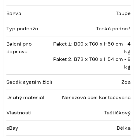
Barva
Taupe
Typ podnože
Tenká podnož
Balení pro
Paket 1: B60 x T60 x H50 cm - 4
dopravu
kg
Paket 2: B72 x T60 x H54 cm - 8
kg
Sedák systém židlí
Zoa
Druhý materiál
Nerezová ocel kartáčovaná
Vlastnosti
Taštičkový
eBay
Délka