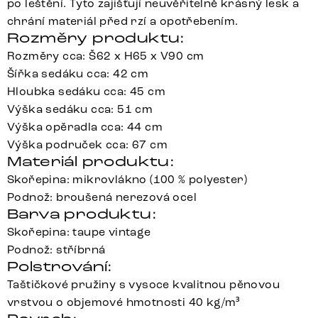
po leštění. Tyto zajišťují neuvěřitelně krásný lesk a
chrání materiál před rzí a opotřebením.
Rozměry produktu:
Rozměry cca: Š62 x H65 x V90 cm
Šířka sedáku cca: 42 cm
Hloubka sedáku cca: 45 cm
Výška sedáku cca: 51 cm
Výška opěradla cca: 44 cm
Výška područek cca: 67 cm
Materiál produktu:
Skořepina: mikrovlákno (100 % polyester)
Podnož: broušená nerezová ocel
Barva produktu:
Skořepina: taupe vintage
Podnož: stříbrná
Polstrování:
Taštičkové pružiny s vysoce kvalitnou pěnovou
vrstvou o objemové hmotnosti 40 kg/m³