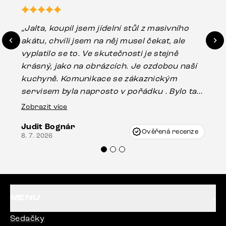
„Jalta, koupil jsem jídelní stůl z masivního
„O
akátu, chvíli jsem na něj musel čekat, ale
in
vyplatilo se to. Ve skutečnosti je stejně
zá
krásný, jako na obrázcích. Je ozdobou naší
ef
kuchyně. Komunikace se zákaznickým
Es
servisem byla naprosto v pořádku . Bylo tam
16.
drobné poškození u nohy stolu, které mohlo
Zobrazit více
vzniknout při přepravě, ale s pomocí pana
Judit Bognár
Vincze mi velmi korektně vyšli vstříc.
Ověřená recenze
8. 7. 2026
Doporučuji produkty Delife všem.“
MENU
Sedačky