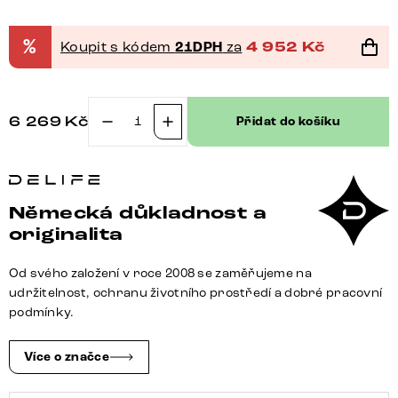
%
Koupit s kódem
21DPH
za
4 952
Kč
6 269
Kč
Přidat do košíku
Jídelní
židle
Zoa-
Flex
Německá důkladnost a
mikrovlákno
originalita
taupe
vintage
Od svého založení v roce 2008 se zaměřujeme na
tenká
udržitelnost, ochranu životního prostředí a dobré pracovní
podnož
podmínky.
nerezová
ocel
Více o značce
taštičkové