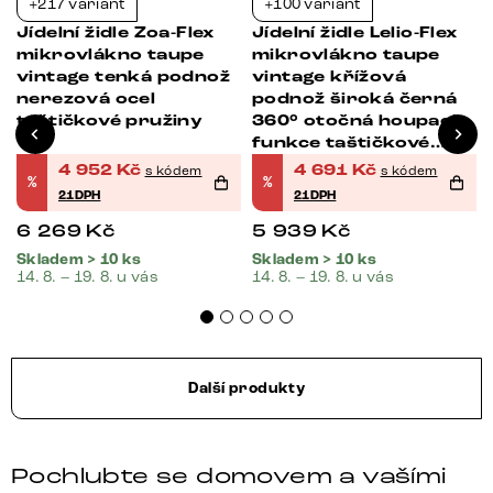
+217 variant
+100 variant
-21%
-21%
s
Jídelní židle Zoa-Flex
Jídelní židle Lelio-Flex
mikrovlákno taupe
mikrovlákno taupe
vintage tenká podnož
vintage křížová
nerezová ocel
podnož široká černá
taštičkové pružiny
360° otočná houpací
funkce taštičkové
pružiny
4 952
Kč
4 691
Kč
s kódem
s kódem
%
%
21DPH
21DPH
6 269
Kč
5 939
Kč
Skladem > 10 ks
Skladem > 10 ks
14. 8. – 19. 8. u vás
14. 8. – 19. 8. u vás
Další produkty
Pochlubte se domovem a vašími