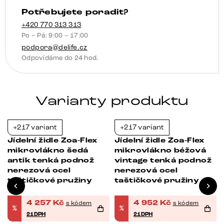
pružiny
Potřebujete poradit?
množství
+420 770 313 313
Po – Pá: 9:00 – 17:00
podpora@delife.cz
Odpovídáme do 24 hod.
Varianty produktu
+217 variant
+217 variant
-21%
-21%
Jídelní židle Zoa-Flex
Jídelní židle Zoa-Flex
mikrovlákno šedá
mikrovlákno béžová
antik tenká podnož
vintage tenká podnož
nerezová ocel
nerezová ocel
taštičkové pružiny
taštičkové pružiny
4 257
Kč
4 952
Kč
s kódem
s kódem
%
%
21DPH
21DPH