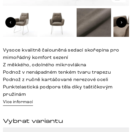
Vysoce kvalitně čalouněná sedací skořepina pro
mimořádný komfort sezení
Z měkkého, odolného mikrovlákna
Podnož v nenápadném tenkém tvaru trapezu
Podnož z ručně kartáčované nerezové oceli
Punktelastická podpora těla díky taštičkovým
pružinám
Více informací
Vybrat variantu