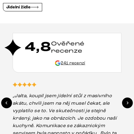
Jídelní židle
4,8
Ověřené
recenze
241 recenzí
„Jalta, koupil jsem jídelní stůl z masivního
„O
akátu, chvíli jsem na něj musel čekat, ale
in
vyplatilo se to. Ve skutečnosti je stejně
zá
krásný, jako na obrázcích. Je ozdobou naší
ef
kuchyně. Komunikace se zákaznickým
Es
servisem byla naprosto v pořádku . Bylo tam