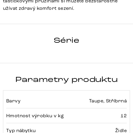
taštičkovými pružinami si můžete bezstarostně
užívat zdravý komfort sezení.
ZOA-FLEX
Série
Detail celé série
Parametry produktu
Barvy
Taupe, Stříbrná
Hmotnost výrobku v kg
12
Typ nábytku
Židle