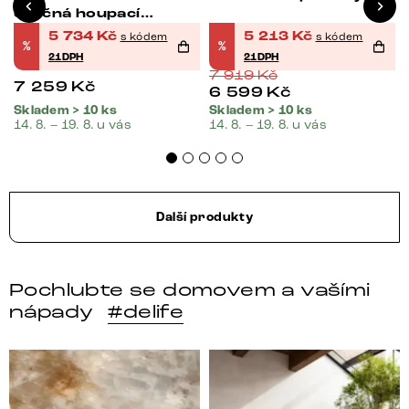
otočná houpací
funkce taštičkové
5 734
Kč
5 213
Kč
s kódem
s kódem
%
%
pružiny
21DPH
21DPH
7 919
Kč
7 259
Kč
6 599
Kč
Skladem > 10 ks
Skladem > 10 ks
14. 8. – 19. 8. u vás
14. 8. – 19. 8. u vás
Další produkty
Pochlubte se domovem a vašími
nápady
#delife
DELIFE – Nábytek, který promění dům v domov. Domo
Místo, kam se budeš těšit 