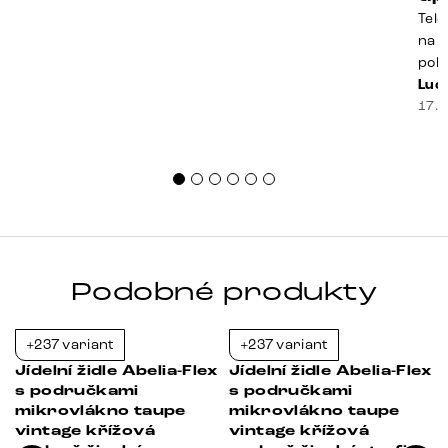
Tele
na k
poko
prak
Luci
souč
17. 
nest
sprá
uspo
Podobné produkty
+237 variant
+237 variant
-35%
-21%
Jídelní židle Abelia-Flex
Jídelní židle Abelia-Flex
s područkami
s područkami
mikrovlákno taupe
mikrovlákno taupe
vintage křížová
vintage křížová