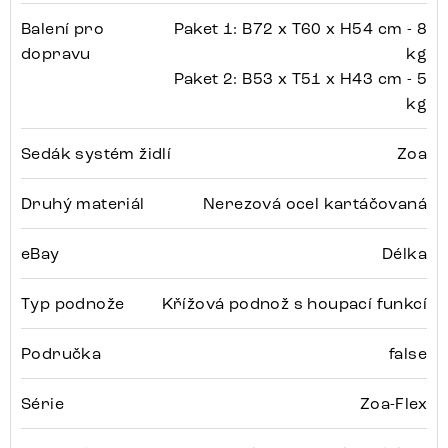
Balení pro
Paket 1: B72 x T60 x H54 cm - 8
dopravu
kg
Paket 2: B53 x T51 x H43 cm - 5
kg
Sedák systém židlí
Zoa
Druhý materiál
Nerezová ocel kartáčovaná
eBay
Délka
Typ podnože
Křížová podnož s houpací funkcí
Područka
false
Série
Zoa-Flex