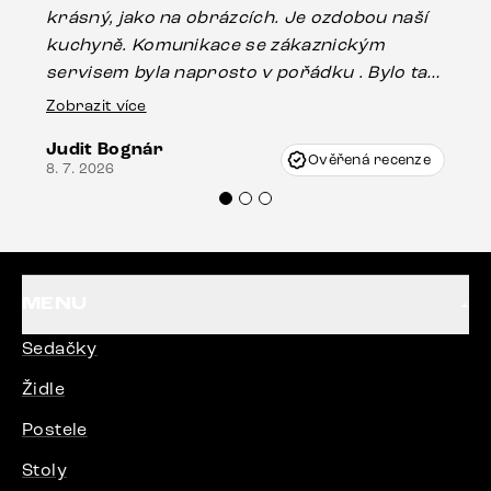
krásný, jako na obrázcích. Je ozdobou naší
ef
kuchyně. Komunikace se zákaznickým
Es
servisem byla naprosto v pořádku . Bylo tam
16.
drobné poškození u nohy stolu, které mohlo
Zobrazit více
vzniknout při přepravě, ale s pomocí pana
Judit Bognár
Vincze mi velmi korektně vyšli vstříc.
Ověřená recenze
8. 7. 2026
Doporučuji produkty Delife všem.“
MENU
Sedačky
Židle
Postele
Stoly