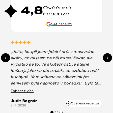
4,8
Ověřené
recenze
241 recenzí
„Jalta, koupil jsem jídelní stůl z masivního
„O
akátu, chvíli jsem na něj musel čekat, ale
in
vyplatilo se to. Ve skutečnosti je stejně
zá
krásný, jako na obrázcích. Je ozdobou naší
ef
kuchyně. Komunikace se zákaznickým
Es
servisem byla naprosto v pořádku . Bylo tam
16.
drobné poškození u nohy stolu, které mohlo
Zobrazit více
vzniknout při přepravě, ale s pomocí pana
Judit Bognár
Vincze mi velmi korektně vyšli vstříc.
Ověřená recenze
8. 7. 2026
Doporučuji produkty Delife všem.“