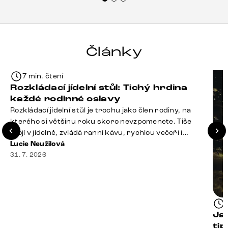
Články
7 min. čtení
Rozkládací jídelní stůl: Tichý hrdina
každé rodinné oslavy
Rozkládací jídelní stůl je trochu jako člen rodiny, na
kterého si většinu roku skoro nevzpomenete. Tiše
stojí v jídelně, zvládá ranní kávu, rychlou večeři i
hromadu dopisů, které je potřeba „někdy vyřídit“. Pak
Lucie Neužilová
ale přijdou Vánoce, narozeniny nebo zpráva: „Stavíme
31. 7. 2026
se jen na chvilku. Bude nás osm.“ A v tu chvíli přichází
jeho chvíle. Z [&hellip;]
Ja
ti