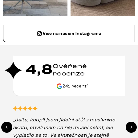
Více na našem Instagramu
4,8
Ověřené
recenze
241 recenzí
„Jalta, koupil jsem jídelní stůl z masivního
„O
akátu, chvíli jsem na něj musel čekat, ale
in
vyplatilo se to. Ve skutečnosti je stejně
zá