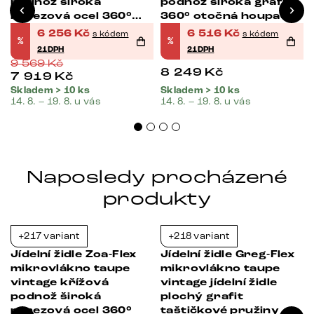
podnož široká
podnož široká grafit
nerezová ocel 360°
360° otočná houpací
otočná houpací
funkce
6 256
Kč
6 516
Kč
s kódem
s kódem
%
%
funkce
21DPH
21DPH
9 569
Kč
8 249
Kč
7 919
Kč
Skladem > 10 ks
Skladem > 10 ks
14. 8. – 19. 8. u vás
14. 8. – 19. 8. u vás
Naposledy procházené
produkty
+217 variant
+218 variant
-21%
-34%
x
Jídelní židle Zoa-Flex
Jídelní židle Greg-Flex
mikrovlákno taupe
mikrovlákno taupe
á
vintage křížová
vintage jídelní židle
podnož široká
plochý grafit
nerezová ocel 360°
taštičkové pružiny