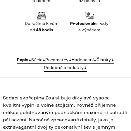
skladem
až do bytu
Doručíme k vám
Profesionální
rady
od
48 hodin
s výběrem
Popis
Série
Parametry
Hodnocení
Články
Podobné produkty
Sedací skořepina Zoa slibuje díky své vysoce
kvalitní výplni a volně stojícím, rovněž příjemně
měkce polstrovaným područkám maximální pohodlí
při sezení. Náročně zpracované detaily, jako je
extravagantní dvojitý dekorativní šev s jemným