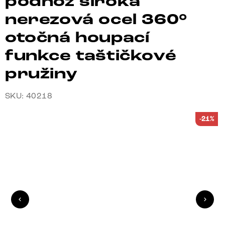
podnož široká
nerezová ocel 360°
otočná houpací
funkce taštičkové
pružiny
SKU: 40218
-21%