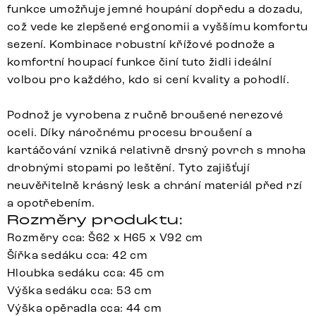
funkce umožňuje jemné houpání dopředu a dozadu,
což vede ke zlepšené ergonomii a vyššímu komfortu
sezení. Kombinace robustní křížové podnože a
komfortní houpací funkce činí tuto židli ideální
volbou pro každého, kdo si cení kvality a pohodlí.
Podnož je vyrobena z ručně broušené nerezové
oceli. Díky náročnému procesu broušení a
kartáčování vzniká relativně drsný povrch s mnoha
drobnými stopami po leštění. Tyto zajišťují
neuvěřitelně krásný lesk a chrání materiál před rzí
a opotřebením.
Rozměry produktu:
Rozměry cca: Š62 x H65 x V92 cm
Šířka sedáku cca: 42 cm
Hloubka sedáku cca: 45 cm
Výška sedáku cca: 53 cm
Výška opěradla cca: 44 cm