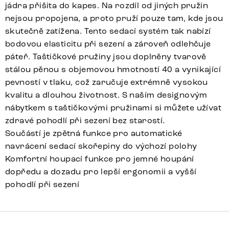
jádra přišita do kapes. Na rozdíl od jiných pružin
nejsou propojena, a proto pruží pouze tam, kde jsou
skutečně zatížena. Tento sedací systém tak nabízí
bodovou elasticitu při sezení a zároveň odlehčuje
páteř. Taštičkové pružiny jsou doplněny tvarově
stálou pěnou s objemovou hmotností 40 a vynikající
pevností v tlaku, což zaručuje extrémně vysokou
kvalitu a dlouhou životnost. S naším designovým
nábytkem s taštičkovými pružinami si můžete užívat
zdravé pohodlí při sezení bez starostí.
Součástí je zpětná funkce pro automatické
navrácení sedací skořepiny do výchozí polohy
Komfortní houpací funkce pro jemné houpání
dopředu a dozadu pro lepší ergonomii a vyšší
pohodlí při sezení