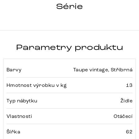
ZOA-FLEX
Série
Detail celé série
Parametry produktu
Barvy
Taupe vintage, Stříbrná
Hmotnost výrobku v kg
13
Typ nábytku
Židle
Vlastnosti
Otáčecí
Šířka
62