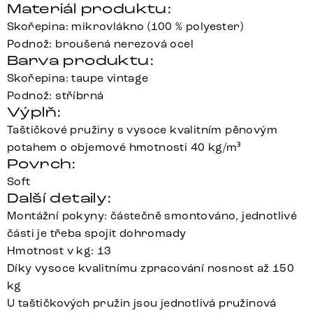
Materiál produktu:
Skořepina: mikrovlákno (100 % polyester)
Podnož: broušená nerezová ocel
Barva produktu:
Skořepina: taupe vintage
Podnož: stříbrná
Výplň:
Taštičkové pružiny s vysoce kvalitním pěnovým
potahem o objemové hmotnosti 40 kg/m³
Povrch:
Soft
Další detaily:
Montážní pokyny: částečně smontováno, jednotlivé
části je třeba spojit dohromady
Hmotnost v kg: 13
Díky vysoce kvalitnímu zpracování nosnost až 150
kg
U taštičkových pružin jsou jednotlivá pružinová