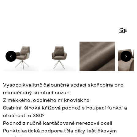
6
Vysoce kvalitně čalouněná sedací skořepina pro
mimořádný komfort sezení
Z měkkého, odolného mikrovlákna
Stabilní, široká křížová podnož s houpací funkcí a
otočností o 360°
Podnož z ručně kartáčované nerezové oceli
Punktelastická podpora těla díky taštičkovým