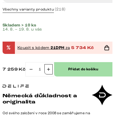
(218)
Všechny varianty produktu
Skladem > 10 ks
14. 8. – 19. 8. u vás
%
Koupit s kódem
21DPH
za
5 734
Kč
7 259
Kč
Přidat do košíku
Jídelní
židle
Zoa-
Flex
Německá důkladnost a
mikrovlákno
originalita
taupe
vintage
Od svého založení v roce 2008 se zaměřujeme na