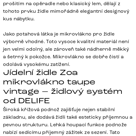
prošitím na opěradle nebo klasický lem, dělají z
tohoto prvku židle mimořádně elegantní designový
kus nábytku.
Jako potahová látka je mikrovlákno pro židle
výborně vhodné. Toto vysoce kvalitní materiál není
jen velmi odolný, ale zároveň také nádherně měkký
a šetrný k pokožce. Mikrovlákno se dobře čistí a
odolává vysokému zatížení.
Jídelní židle Zoa
mikrovlákno taupe
vintage – židlový systém
od DELIFE
Široká křížová podnož zajišťuje nejen stabilní
základnu, ale dodává židli také esteticky příjemnou a
pevnou strukturu. Lehká houpací funkce podnože
nabízí sedícímu příjemný zážitek ze sezení. Tato