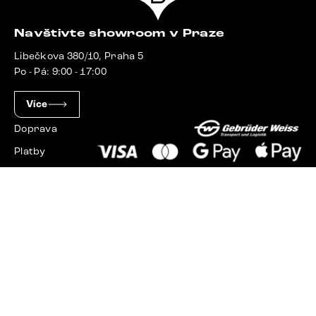
Navštivte showroom v Praze
Libečkova 380/10, Praha 5
Po - Pá: 9:00 - 17:00
Více
Doprava
Platby
Slovensko
Maďarsko
Německo
Švýcarsko
Francie
Polsko
Nizozemsko
© 2023 - 2026 Delife.cz. Všechna práva vyhrazena.