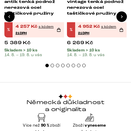
antik tenká podnož
vintage tenká podnož
nerezová ocel
nerezová ocel
taštičkové pružiny
taštičkové pružiny
4 257
Kč
4 952
Kč
s kódem
s kódem
%
%
21DPH
21DPH
5 389
Kč
6 269
Kč
Skladem > 10 ks
Skladem > 10 ks
14. 8. – 19. 8. u vás
14. 8. – 19. 8. u vás
Německá důkladnost
a originalita
Více než
90 %
zboží
Zboží
vyneseme