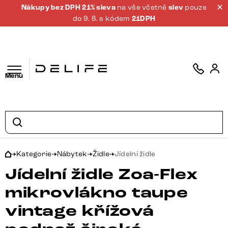
Nákupy bez DPH 21% sleva
na vše včetně
slev
pouze
do 9. 8. s kódem
21DPH
Menu
Kategorie
Nábytek
Židle
Jídelní židle
Jídelní židle Zoa-Flex
mikrovlákno taupe
vintage křížová