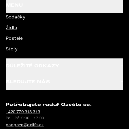
MENU
Sedačky
Židle
Postele
Stoly
DŮLEŽITÉ ODKAZY
SLEDUJTE NÁS
Potřebujete radu? Ozvěte se.
+420 770 313 313
Po – Pá: 9:00 – 17:00
podpora@delife.cz