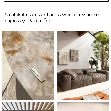
Pochlubte se domovem a vašími
nápady
#delife
DELIFE – Nábytek, který promění dům v domov. Domo
Místo, kam se budeš těšit 
Styl, odolnost a společné chvíle pod širým nebem.
Ne každá pohovka je jen mí