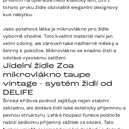
prošitím na opěradle nebo klasický lem, činí z
tohoto prvku židle obzvláště elegantní designový
kus nábytku.
Jako potahová látka je mikrovlákno pro židle
výborně vhodné. Toto kvalitní materiál není jen
velmi odolný, ale zároveň také nádherně měkký a
šetrný k pokožce. Mikrovlákno se snadno čistí a
odolává vysokému zatížení.
Jídelní židle Zoa
mikrovlákno taupe
vintage - systém židlí od
DELIFE
Široká křížová podnož zajišťuje nejen stabilní
základnu, ale dodává židli také esteticky příjemnou a
pevnou strukturu. Lehká houpací funkce podnože
nabízí sedícímu příjemný zážitek ze sezení. Tato