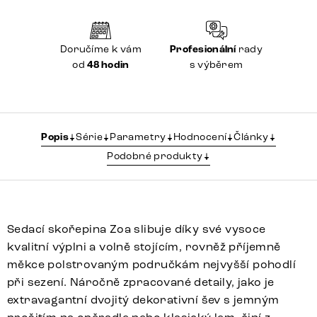
Doručíme k vám
Profesionální
rady
od
48 hodin
s výběrem
Popis
Série
Parametry
Hodnocení
Články
Podobné produkty
Sedací skořepina Zoa slibuje díky své vysoce
kvalitní výplni a volně stojícím, rovněž příjemně
měkce polstrovaným područkám nejvyšší pohodlí
při sezení. Náročně zpracované detaily, jako je
extravagantní dvojitý dekorativní šev s jemným