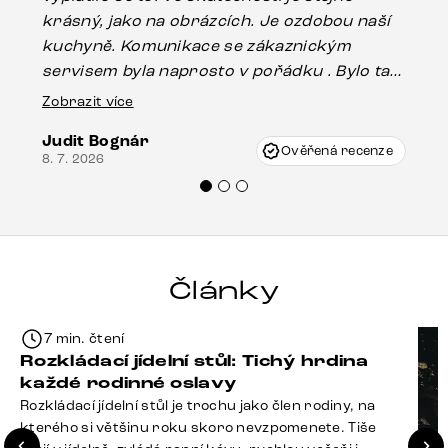
krásný, jako na obrázcích. Je ozdobou naší
ef
kuchyně. Komunikace se zákaznickým
Es
servisem byla naprosto v pořádku . Bylo tam
16.
drobné poškození u nohy stolu, které mohlo
Zobrazit více
vzniknout při přepravě, ale s pomocí pana
Judit Bognár
Vincze mi velmi korektně vyšli vstříc.
Ověřená recenze
8. 7. 2026
Doporučuji produkty Delife všem.“
Články
7 min. čtení
Rozkládací jídelní stůl: Tichý hrdina
každé rodinné oslavy
Rozkládací jídelní stůl je trochu jako člen rodiny, na
kterého si většinu roku skoro nevzpomenete. Tiše