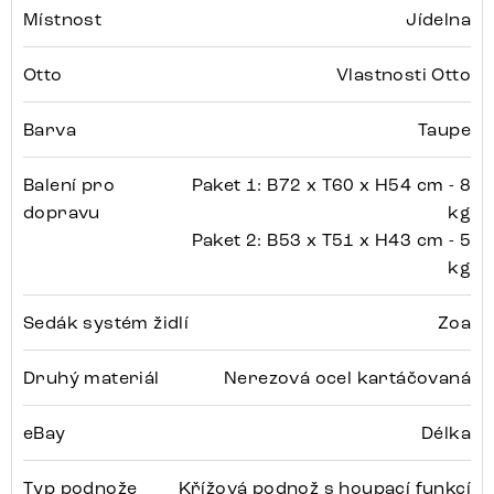
Místnost
Jídelna
Otto
Vlastnosti Otto
Barva
Taupe
Balení pro
Paket 1: B72 x T60 x H54 cm - 8
dopravu
kg
Paket 2: B53 x T51 x H43 cm - 5
kg
Sedák systém židlí
Zoa
Druhý materiál
Nerezová ocel kartáčovaná
eBay
Délka
Typ podnože
Křížová podnož s houpací funkcí