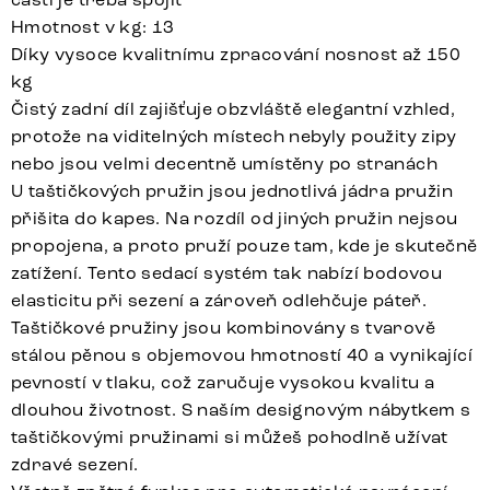
Hmotnost v kg: 13
Díky vysoce kvalitnímu zpracování nosnost až 150
kg
Čistý zadní díl zajišťuje obzvláště elegantní vzhled,
protože na viditelných místech nebyly použity zipy
nebo jsou velmi decentně umístěny po stranách
U taštičkových pružin jsou jednotlivá jádra pružin
přišita do kapes. Na rozdíl od jiných pružin nejsou
propojena, a proto pruží pouze tam, kde je skutečně
zatížení. Tento sedací systém tak nabízí bodovou
elasticitu při sezení a zároveň odlehčuje páteř.
Taštičkové pružiny jsou kombinovány s tvarově
stálou pěnou s objemovou hmotností 40 a vynikající
pevností v tlaku, což zaručuje vysokou kvalitu a
dlouhou životnost. S naším designovým nábytkem s
taštičkovými pružinami si můžeš pohodlně užívat
zdravé sezení.