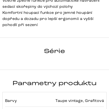
Včetně zpětné funkce pro automatické navrácení
sedací skořepiny do výchozí polohy
Komfortní houpací funkce pro jemné houpání
dopředu a dozadu pro lepší ergonomii a vyšší
pohodlí při sezení
ZOA-FLEX
Série
Detail celé série
Parametry produktu
Barvy
Taupe vintage, Grafitová