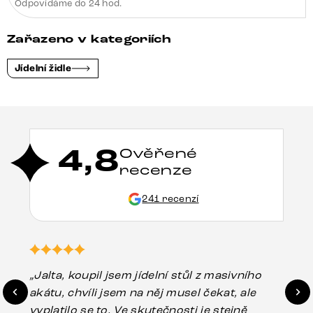
Odpovídáme do 24 hod.
Zařazeno v kategoriích
Jídelní židle
4,8
Ověřené
recenze
241 recenzí
„Jalta, koupil jsem jídelní stůl z masivního
„O
akátu, chvíli jsem na něj musel čekat, ale
in
vyplatilo se to. Ve skutečnosti je stejně
zá