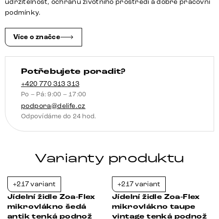
udržitelnost, ochranu životního prostředí a dobré pracovní
podnož
podmínky.
široká
grafitová
Více o značce
360°
otočná
Potřebujete poradit?
houpací
funkce
+420 770 313 313
Po – Pá: 9:00 – 17:00
taštičkové
podpora@delife.cz
pružiny
Odpovídáme do 24 hod.
množství
Varianty produktu
+217 variant
+217 variant
-21%
-21%
Jídelní židle Zoa-Flex
Jídelní židle Zoa-Flex
mikrovlákno šedá
mikrovlákno taupe
antik tenká podnož
vintage tenká podnož