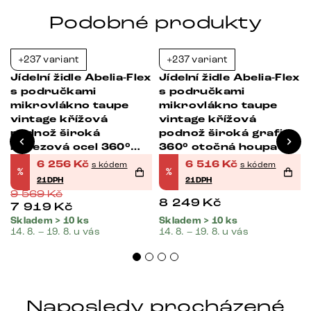
Podobné produkty
+237 variant
+237 variant
-35%
-21%
Jídelní židle Abelia-Flex
Jídelní židle Abelia-Flex
s područkami
s područkami
mikrovlákno taupe
mikrovlákno taupe
vintage křížová
vintage křížová
podnož široká
podnož široká grafit
nerezová ocel 360°
360° otočná houpací
otočná houpací
funkce
6 256
Kč
6 516
Kč
s kódem
s kódem
%
%
funkce
21DPH
21DPH
9 569
Kč
8 249
Kč
7 919
Kč
Skladem > 10 ks
Skladem > 10 ks
14. 8. – 19. 8. u vás
14. 8. – 19. 8. u vás
Naposledy procházené