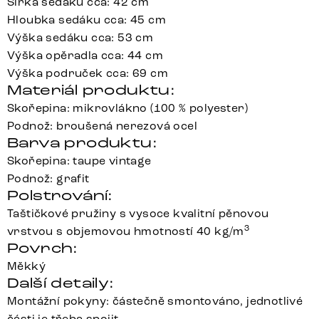
Šířka sedáku cca: 42 cm
Hloubka sedáku cca: 45 cm
Výška sedáku cca: 53 cm
Výška opěradla cca: 44 cm
Výška područek cca: 69 cm
Materiál produktu:
Skořepina: mikrovlákno (100 % polyester)
Podnož: broušená nerezová ocel
Barva produktu:
Skořepina: taupe vintage
Podnož: grafit
Polstrování:
Taštičkové pružiny s vysoce kvalitní pěnovou
3
vrstvou s objemovou hmotností 40 kg/m
Povrch:
Měkký
Další detaily:
Montážní pokyny: částečně smontováno, jednotlivé
části je třeba spojit