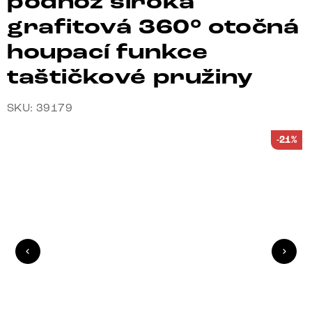
podnož široká
grafitová 360° otočná
houpací funkce
taštičkové pružiny
SKU: 39179
-21%