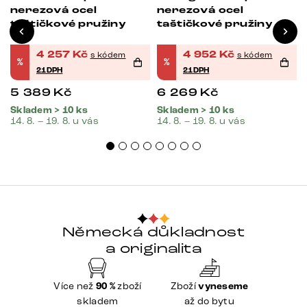
nerezová ocel
nerezová ocel
taštičkové pružiny
taštičkové pružiny
4 257
Kč
4 952
Kč
s kódem
s kódem
%
%
21DPH
21DPH
5 389
Kč
6 269
Kč
Skladem > 10 ks
Skladem > 10 ks
14. 8. – 19. 8. u vás
14. 8. – 19. 8. u vás
Německá důkladnost
a originalita
Více než
90 %
zboží
Zboží
vyneseme
skladem
až do bytu