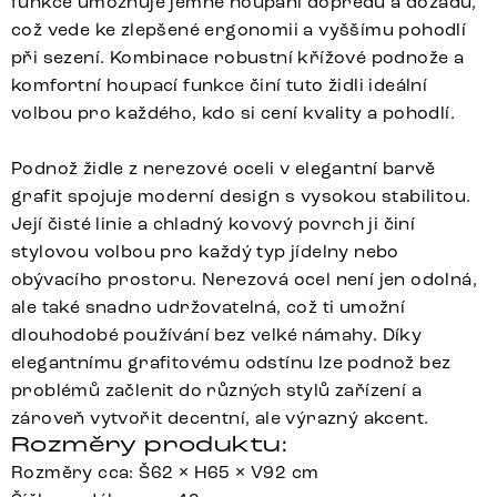
funkce umožňuje jemné houpání dopředu a dozadu,
což vede ke zlepšené ergonomii a vyššímu pohodlí
při sezení. Kombinace robustní křížové podnože a
komfortní houpací funkce činí tuto židli ideální
volbou pro každého, kdo si cení kvality a pohodlí.
Podnož židle z nerezové oceli v elegantní barvě
grafit spojuje moderní design s vysokou stabilitou.
Její čisté linie a chladný kovový povrch ji činí
stylovou volbou pro každý typ jídelny nebo
obývacího prostoru. Nerezová ocel není jen odolná,
ale také snadno udržovatelná, což ti umožní
dlouhodobé používání bez velké námahy. Díky
elegantnímu grafitovému odstínu lze podnož bez
problémů začlenit do různých stylů zařízení a
zároveň vytvořit decentní, ale výrazný akcent.
Rozměry produktu:
Rozměry cca: Š62 × H65 × V92 cm