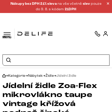
Nákupy bez DPH 21% sleva
na vše včetně
slev
pouze
do 9. 8. s kódem
21DPH
Menu
Kategorie
Nábytek
Židle
Jídelní židle
Jídelní židle Zoa-Flex
mikrovlákno taupe
vintage křížová