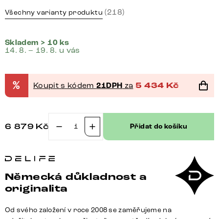
(218)
Všechny varianty produktu
Skladem > 10 ks
14. 8. – 19. 8. u vás
%
Koupit s kódem
21DPH
za
5 434
Kč
6 879
Kč
Přidat do košíku
Jídelní
židle
Zoa-
Flex
Německá důkladnost a
mikrovlákno
originalita
taupe
vintage
Od svého založení v roce 2008 se zaměřujeme na
křížová