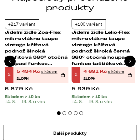
produkty
+217 variant
+100 variant
-21%
-21%
s
Jídelní židle Zoa-Flex
Jídelní židle Lelio-Flex
mikrovlákno taupe
mikrovlákno taupe
vintage křížová
vintage křížová
podnož široká
podnož široká černá
grafitová 360° otočná
360° otočná houpací
houpací funkce
funkce taštičkové
taštičkové pružiny
pružiny
5 434
Kč
4 691
Kč
s kódem
s kódem
%
%
21DPH
21DPH
6 879
Kč
5 939
Kč
Skladem > 10 ks
Skladem > 10 ks
14. 8. – 19. 8. u vás
14. 8. – 19. 8. u vás
Další produkty