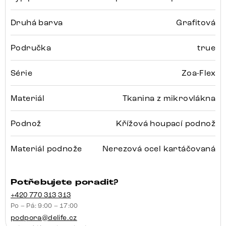
Druhá barva
Grafitová
Područka
true
Série
Zoa-Flex
Materiál
Tkanina z mikrovlákna
Podnož
Křížová houpací podnož
Materiál podnože
Nerezová ocel kartáčovaná
Potřebujete poradit?
+420 770 313 313
Po – Pá: 9:00 – 17:00
podpora@delife.cz