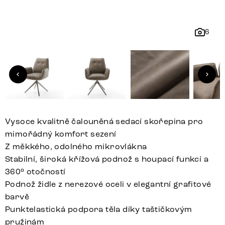
6
Vysoce kvalitně čalouněná sedací skořepina pro
mimořádný komfort sezení
Z měkkého, odolného mikrovlákna
Stabilní, široká křížová podnož s houpací funkcí a
360° otočností
Podnož židle z nerezové oceli v elegantní grafitové
barvě
Punktelastická podpora těla díky taštičkovým
pružinám