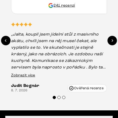
241 recenzí
„Jalta, koupil jsem jídelní stůl z masivního
„O
akátu, chvíli jsem na něj musel čekat, ale
in
vyplatilo se to. Ve skutečnosti je stejně
zá
krásný, jako na obrázcích. Je ozdobou naší
ef
kuchyně. Komunikace se zákaznickým
Es
servisem byla naprosto v pořádku . Bylo tam
16.
drobné poškození u nohy stolu, které mohlo
Zobrazit více
vzniknout při přepravě, ale s pomocí pana
Judit Bognár
Vincze mi velmi korektně vyšli vstříc.
Ověřená recenze
8. 7. 2026
Doporučuji produkty Delife všem.“