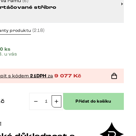
rva rámu
(6)
rtáčované stříbro
(218)
anty produktu
0 ks
8. u vás
pit s kódem
21DPH
za
9 077
Kč
Kč
Přidat do košíku
Jídelní
židle
Zoa-
Flex
pravá