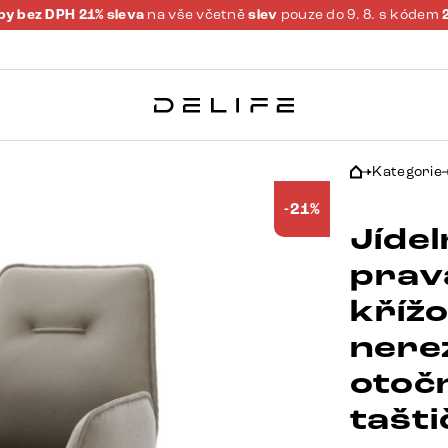
y bez DPH 21% sleva
na vše včetně
slev
pouze do 9. 8. s kódem
Kategorie
-21%
Jídel
prav
kříž
nere
otoč
tašt