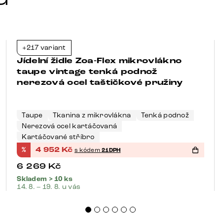
+217 variant
-21%
Jídelní židle Zoa-Flex mikrovlákno
taupe vintage tenká podnož
nerezová ocel taštičkové pružiny
Taupe
Tkanina z mikrovlákna
Tenká podnož
Nerezová ocel kartáčovaná
Kartáčované stříbro
%
4 952
Kč
s kódem
21DPH
6 269
Kč
Skladem > 10 ks
14. 8. – 19. 8. u vás