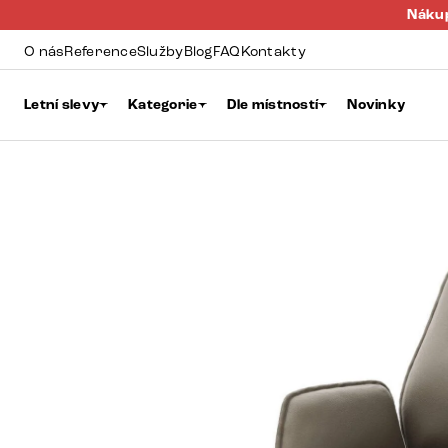
Nákup
O nás
Reference
Služby
Blog
FAQ
Kontakty
Letní slevy
Kategorie
Dle místností
Novinky