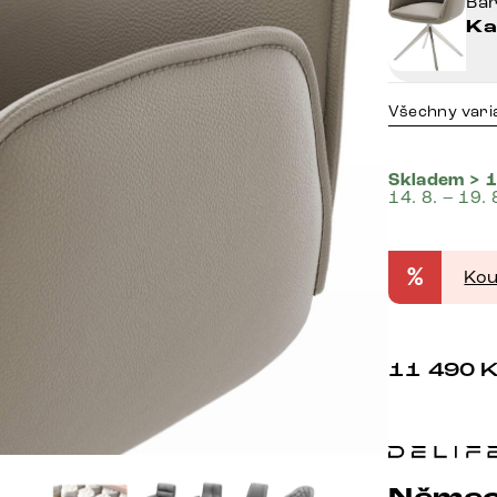
Ba
Ka
Všechny vari
Skladem > 1
14. 8. – 19. 
%
Kou
11 490