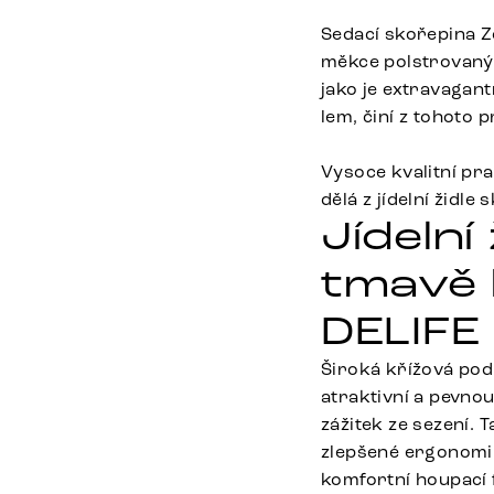
Sedací skořepina Zo
měkce polstrovaným
jako je extravagant
lem, činí z tohoto
Vysoce kvalitní p
dělá z jídelní židl
Jídelní
tmavě 
DELIFE
Široká křížová podn
atraktivní a pevno
zážitek ze sezení.
zlepšené ergonomii
komfortní houpací f