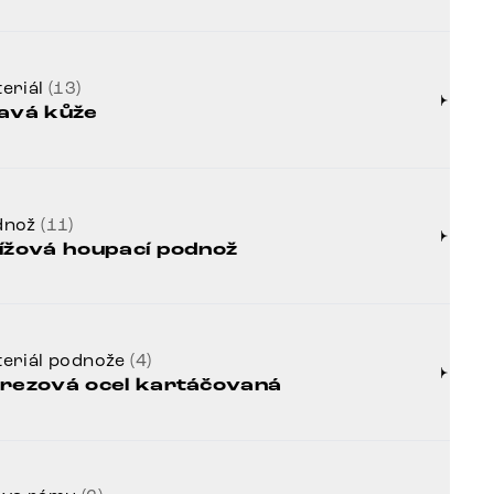
eriál
(13)
avá kůže
dnož
(11)
ížová houpací podnož
eriál podnože
(4)
rezová ocel kartáčovaná