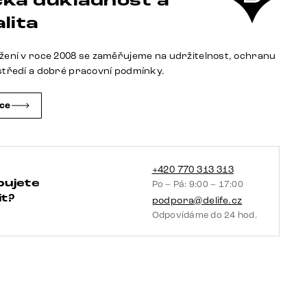
ká důkladnost a
kůže
lita
tmavě
béžová
žení v roce 2008 se zaměřujeme na udržitelnost, ochranu
křížová
středí a dobré pracovní podmínky.
podnož
široká
čce
nerezová
ocel
360°
otočný
+420 770 313 313
bujete
Po – Pá: 9:00 – 17:00
houpací
t?
podpora@delife.cz
funkce
Odpovídáme do 24 hod.
taštičkové
pružiny
množství