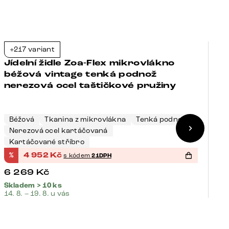
+217 variant
+
-21%
Jídelní židle Zoa-Flex mikrovlákno
J
béžová vintage tenká podnož
š
nerezová ocel taštičkové pružiny
t
Béžová
Tkanina z mikrovlákna
Tenká podnož
Nerezová ocel kartáčovaná
Š
Kartáčované stříbro
K
%
4 952
Kč
%
s kódem
21DPH
6 269
Kč
4
Skladem > 10 ks
Sk
14. 8. – 19. 8. u vás
14.