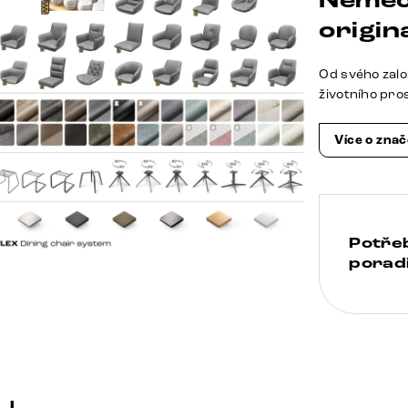
Němec
origina
Od svého zalo
životního pro
Více o zna
Potře
poradi
u