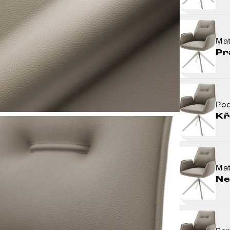
Mat
Pr
Po
Kř
Mat
Ne