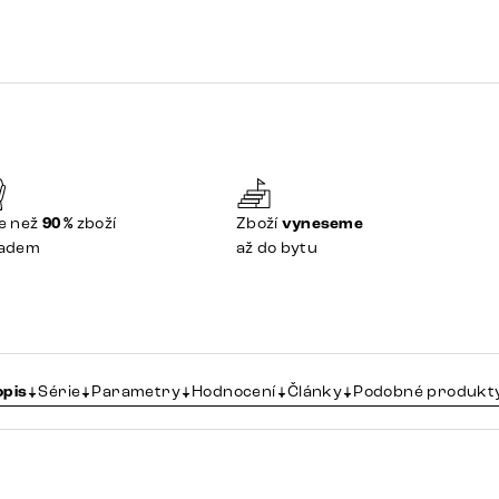
e než
90 %
zboží
Zboží
vyneseme
ladem
až do bytu
opis
Série
Parametry
Hodnocení
Články
Podobné produkt