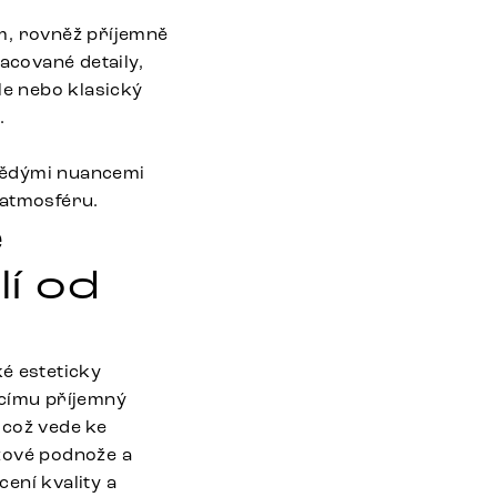
ím, rovněž příjemně
cované detaily,
le nebo klasický
.
nědými nuancemi
í atmosféru.
e
í od
ké esteticky
ícímu příjemný
 což vede ke
žové podnože a
cení kvality a