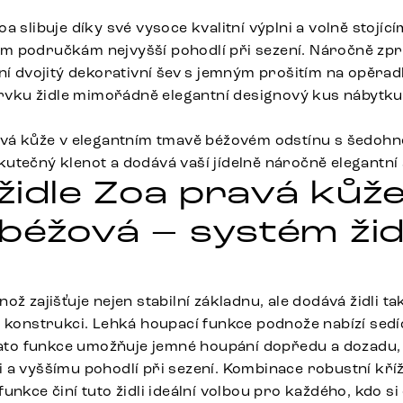
a slibuje díky své vysoce kvalitní výplni a volně stojíc
 područkám nejvyšší pohodlí při sezení. Náročně zpra
ní dvojitý dekorativní šev s jemným prošitím na opěrad
 prvku židle mimořádně elegantní designový kus nábytku
ravá kůže v elegantním tmavě béžovém odstínu s šedoh
e skutečný klenot a dodává vaší jídelně náročně elegantn
 židle Zoa pravá kůž
béžová – systém židl
ož zajišťuje nejen stabilní základnu, ale dodává židli ta
u konstrukci. Lehká houpací funkce podnože nabízí sed
 Tato funkce umožňuje jemné houpání dopředu a dozadu,
 a vyššímu pohodlí při sezení. Kombinace robustní kří
unkce činí tuto židli ideální volbou pro každého, kdo si 