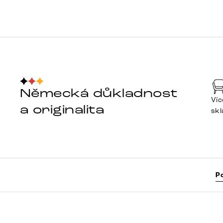
Německá důkladnost
Víc
a originalita
sk
P