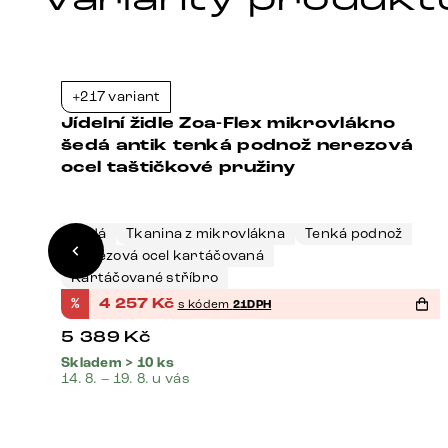
+217 variant
1%
-21%
Jídelní židle Zoa-Flex mikrovlákno
šedá antik tenká podnož nerezová
ocel taštičkové pružiny
Šedá
Tkanina z mikrovlákna
Tenká podnož
Nerezová ocel kartáčovaná
Kartáčované stříbro
%
4 257
Kč
s kódem
21DPH
5 389
Kč
Skladem > 10 ks
14. 8. – 19. 8. u vás