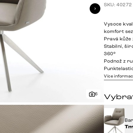
SKU: 40272
Vysoce kval
komfort sez
Pravá kůže 
Stabilní, ši
360°
Podnož z ru
Punktelasti
Více informac
6
Vybra
Ba
Tm