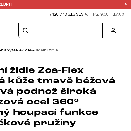
21DPH
+420 770 313 313
Po – Pá: 9:00 – 17:00
Nábytek
Židle
Jídelní židle
ní židle Zoa-Flex
á kůže tmavě béžová
ová podnož široká
zová ocel 360°
ný houpací funkce
ičkové pružiny