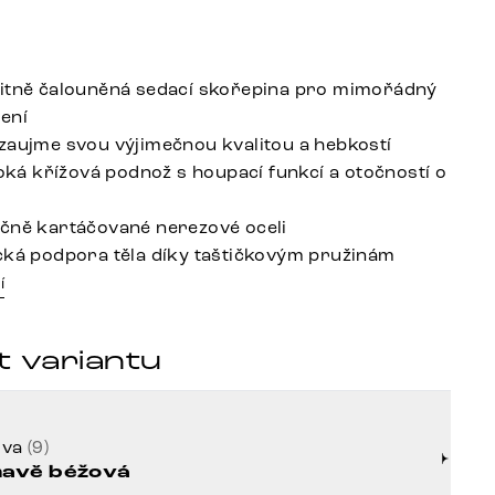
itně čalouněná sedací skořepina pro mimořádný
ení
zaujme svou výjimečnou kvalitou a hebkostí
roká křížová podnož s houpací funkcí a otočností o
čně kartáčované nerezové oceli
cká podpora těla díky taštičkovým pružinám
í
t variantu
rva
(9)
avě béžová