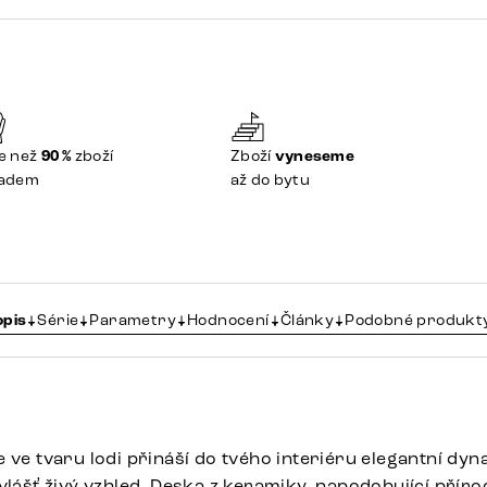
e než
90 %
zboží
Zboží
vyneseme
ladem
až do bytu
opis
Série
Parametry
Hodnocení
Články
Podobné produkt
 ve tvaru lodi přináší do tvého interiéru elegantní dy
vlášť živý vzhled. Deska z keramiky, napodobující přír