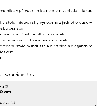
eramika v přírodním kamenném vzhledu – luxus
l
ka stolu mistrovsky vyrobená z jednoho kusu –
esba bez spár
chwork – třpytivé žilky, wow efekt
ož: moderní, lehká a přesto stabilní
ovedení: stylový industriální vzhled s elegantním
 leskem
í
t variantu
řka
(2)
0 cm
oubka
(1)