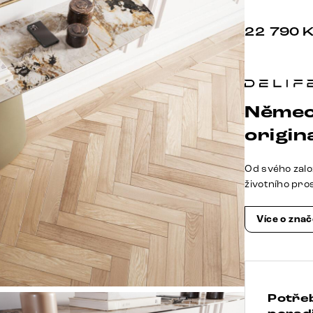
22 790
Němec
origina
Od svého zalo
životního pro
Více o zna
Potře