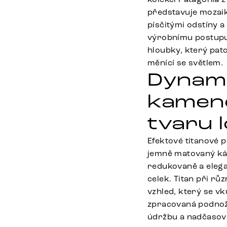
představuje mozaik
písčitými odstíny 
výrobnímu postupu 
hloubky, který patch
měnící se světlem.
Dynami
kamene
tvaru l
Efektové titanové 
jemně matovaný ká
redukovaně a elega
celek. Titan při r
vzhled, který se vk
zpracovaná podnož 
údržbu a nadčasov