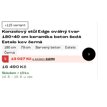
+115 variant
+
-21%
Konzolový stůl Edge oválný tvar
K
180×40 cm keramika beton šedá
1
Estelo kov černá
V
180 cm
79 cm
Barvený beton
Estelo
Černá
1
%
13 027
Kč
%
s kódem
21DPH
16 490
Kč
1
Skladem > 10 ks
Sk
14. 8. – 19. 8. u vás
14.