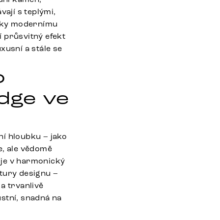
ají s teplými,
díky modernímu
 průsvitný efekt
uxusní a stále se
o
dge ve
ní hloubku – jako
, ale vědomě
uje v harmonický
ntury designu –
a trvanlivě
stní, snadná na