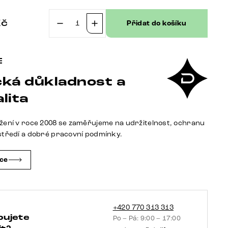
Kč
Přidat do košíku
Konzolový
stůl
Edge
oválný
ká důkladnost a
180×40
cm
lita
keramika
Patagonia
žení v roce 2008 se zaměřujeme na udržitelnost, ochranu
leštěná
středí a dobré pracovní podmínky.
Conos
kov
čce
titanová
barva
množství
+420 770 313 313
bujete
Po – Pá: 9:00 – 17:00