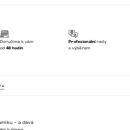
Doručíme k vám
Profesionální
rady
od
48 hodin
s výběrem
y
namiku – a dává
odní kámen,