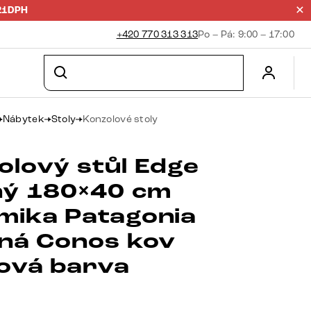
21DPH
+420 770 313 313
Po – Pá: 9:00 – 17:00
Nábytek
Stoly
Konzolové stoly
olový stůl Edge
ný 180×40 cm
mika Patagonia
ěná Conos kov
nová barva