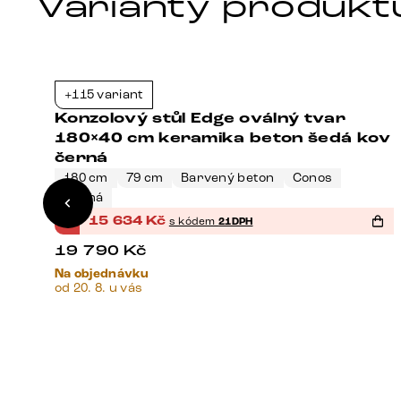
Varianty produkt
+115 variant
7%
-21%
Konzolový stůl Edge oválný tvar
180×40 cm keramika beton šedá kov
černá
180 cm
79 cm
Barvený beton
Conos
á
Černá
%
15 634
Kč
s kódem
21DPH
19 790
Kč
Na objednávku
od 20. 8. u vás