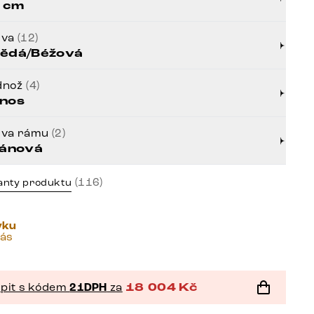
 cm
rva
(12)
ědá/Béžová
dnož
(4)
nos
rva rámu
(2)
tánová
(116)
anty produktu
vku
vás
pit s kódem
21DPH
za
18 004
Kč