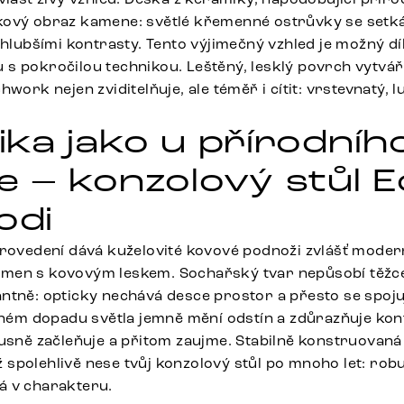
ový obraz kamene: světlé křemenné ostrůvky se setkáv
a hlubšími kontrasty. Tento výjimečný vzhled je možný 
s pokročilou technikou. Leštěný, lesklý povrch vytváří
work nejen zviditelňuje, ale téměř i cítit: vrstevnatý, l
ka jako u přírodníh
 – konzolový stůl E
odi
provedení dává kuželovité kovové podnoži zvlášť moder
men s kovovým leskem. Sochařský tvar nepůsobí těžce
ntně: opticky nechává desce prostor a přesto se spoj
ůzném dopadu světla jemně mění odstín a zdůrazňuje ko
usně začleňuje a přitom zaujme. Stabilně konstruovaná 
spolehlivě nese tvůj konzolový stůl po mnoho let: robu
á v charakteru.