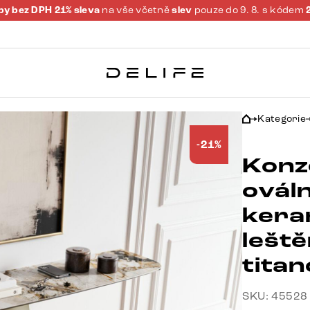
y bez DPH 21% sleva
na vše včetně
slev
pouze do 9. 8. s kódem
Kategorie
-21%
Konz
ovál
kera
lešt
tita
SKU: 45528