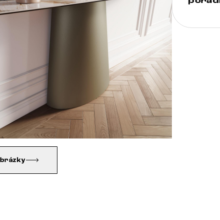
poradi
obrázky