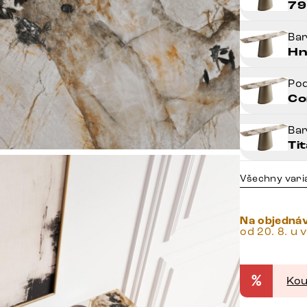
79
Ba
Hn
Po
Co
Ba
Ti
Všechny vari
Na objedná
od 20. 8. u 
%
Kou