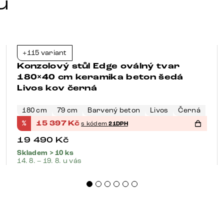
u
+115 variant
-21%
Konzolový stůl Edge oválný tvar
180×40 cm keramika beton šedá
Livos kov černá
180 cm
79 cm
Barvený beton
Livos
Černá
%
15 397
Kč
s kódem
21DPH
19 490
Kč
Skladem > 10 ks
14. 8. – 19. 8. u vás