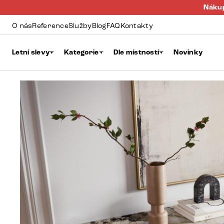
Nákup
O nás
Reference
Služby
Blog
FAQ
Kontakty
Letní slevy
Kategorie
Dle místností
Novinky