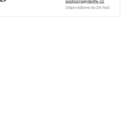
t?
podpora@delife.cz
Odpovídáme do 24 hod.