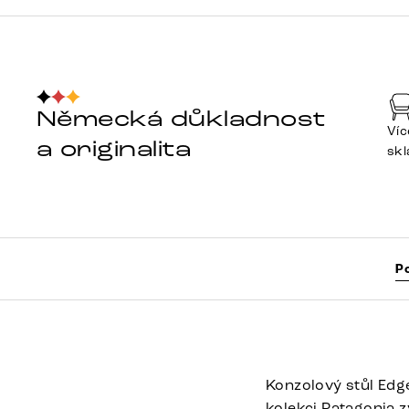
Německá důkladnost
Víc
a originalita
sk
P
Konzolový stůl Edge
kolekci Patagonia z