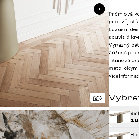
Prémiová k
pro tvůj stů
Luxusní des
souvislá kr
Výrazný pat
Zúžená podn
Titanové pr
metalickým
Více informac
Vybra
8
Ší
18
Hl