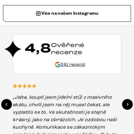
Více na našem Instagramu
4,8
Ověřené
recenze
241 recenzí
„Jalta, koupil jsem jídelní stůl z masivního
„O
akátu, chvíli jsem na něj musel čekat, ale
in
vyplatilo se to. Ve skutečnosti je stejně
zá
krásný, jako na obrázcích. Je ozdobou naší
ef
kuchyně. Komunikace se zákaznickým
Es