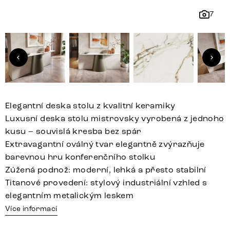
7
Elegantní deska stolu z kvalitní keramiky
Luxusní deska stolu mistrovsky vyrobená z jednoho
kusu – souvislá kresba bez spár
Extravagantní oválný tvar elegantně zvýrazňuje
barevnou hru konferenčního stolku
Zúžená podnož: moderní, lehká a přesto stabilní
Titanové provedení: stylový industriální vzhled s
elegantním metalickým leskem
Více informací