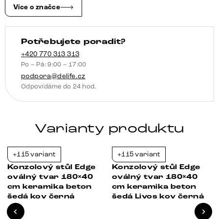
bílá
Více o značce
zlatá
šedá
Potřebujete poradit?
kov
Titanová
+420 770 313 313
Po – Pá: 9:00 – 17:00
barva
podpora@delife.cz
množství
Odpovídáme do 24 hod.
Varianty produktu
+115 variant
+115 variant
-21%
-21%
Konzolový stůl Edge
Konzolový stůl Edge
oválný tvar 180×40
oválný tvar 180×40
cm keramika beton
cm keramika beton
šedá kov černá
šedá Livos kov černá