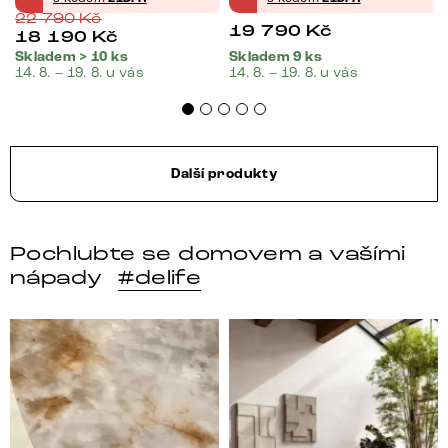
22 790
Kč
19 790
Kč
18 190
Kč
Skladem > 10 ks
Skladem 9 ks
14. 8. – 19. 8. u vás
14. 8. – 19. 8. u vás
Další produkty
Pochlubte se domovem a vašími
nápady
#delife
DELIFE – Nábytek, který promění dům v domov. Domo
Místo, kam se budeš těšit 