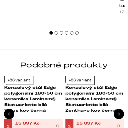
prak
Luci
souč
17. 
nest
sprá
uspo
Podobné produkty
+86 variant
+86 variant
Novinka
Novinka
-21%
-21%
Konzolový stůl Edge
Konzolový stůl Edge
m
polygonální 180×50 cm
polygonální 180×50 cm
keramika Laminam®
keramika Laminam®
Statuarietto bílá
Statuarietto bílá
Spios kov černá
Zentharo kov černá
á
15 397
Kč
15 397
Kč
%
%