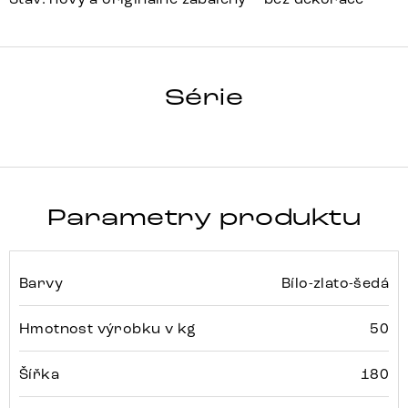
HRANA
Série
Detail celé série
Parametry produktu
Barvy
Bílo-zlato-šedá
Hmotnost výrobku v kg
50
Šířka
180