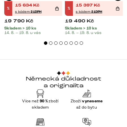
15 634
Kč
15 397
Kč
%
%
s kódem
21DPH
s kódem
21DPH
19 790
Kč
19 490
Kč
Skladem > 10 ks
Skladem > 10 ks
14. 8. – 19. 8. u vás
14. 8. – 19. 8. u vás
Německá důkladnost
a originalita
Více než
90 %
zboží
Zboží
vyneseme
skladem
až do bytu