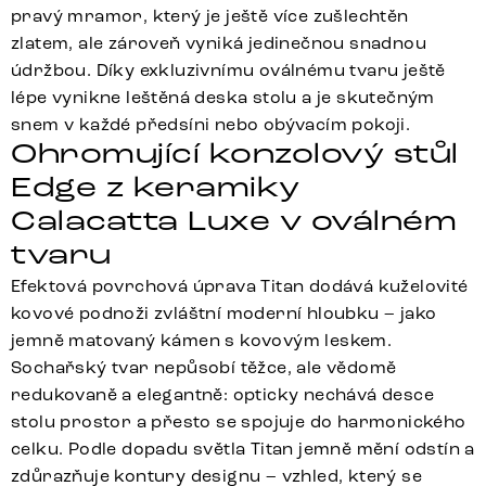
pravý mramor, který je ještě více zušlechtěn
zlatem, ale zároveň vyniká jedinečnou snadnou
údržbou. Díky exkluzivnímu oválnému tvaru ještě
lépe vynikne leštěná deska stolu a je skutečným
snem v každé předsíni nebo obývacím pokoji.
Ohromující konzolový stůl
Edge z keramiky
Calacatta Luxe v oválném
tvaru
Efektová povrchová úprava Titan dodává kuželovité
kovové podnoži zvláštní moderní hloubku – jako
jemně matovaný kámen s kovovým leskem.
Sochařský tvar nepůsobí těžce, ale vědomě
redukovaně a elegantně: opticky nechává desce
stolu prostor a přesto se spojuje do harmonického
celku. Podle dopadu světla Titan jemně mění odstín a
zdůrazňuje kontury designu – vzhled, který se