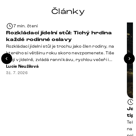
Články
7 min. čtení
Rozkládací jídelní stůl: Tichý hrdina
každé rodinné oslavy
Rozkládací jídelní stůl je trochu jako člen rodiny, na
kterého si většinu roku skoro nevzpomenete. Tiše
stojí v jídelně, zvládá ranní kávu, rychlou večeři i
hromadu dopisů, které je potřeba „někdy vyřídit“. Pak
Lucie Neužilová
ale přijdou Vánoce, narozeniny nebo zpráva: „Stavíme
31. 7. 2026
se jen na chvilku. Bude nás osm.“ A v tu chvíli přichází
jeho chvíle. Z [&hellip;]
Ja
ti
Tele
na k
poko