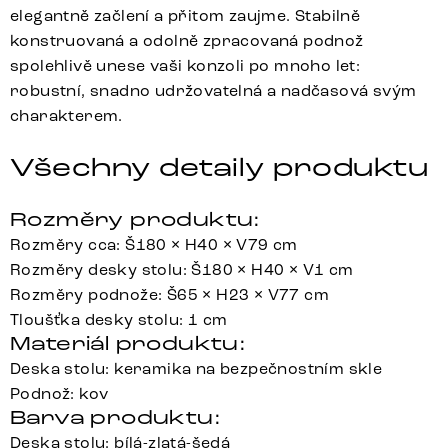
elegantně začlení a přitom zaujme. Stabilně
konstruovaná a odolně zpracovaná podnož
spolehlivě unese vaši konzoli po mnoho let:
robustní, snadno udržovatelná a nadčasová svým
charakterem.
Všechny detaily produktu
Rozměry produktu:
Rozměry cca: Š180 × H40 × V79 cm
Rozměry desky stolu: Š180 × H40 × V1 cm
Rozměry podnože: Š65 × H23 × V77 cm
Tloušťka desky stolu: 1 cm
Materiál produktu:
Deska stolu: keramika na bezpečnostním skle
Podnož: kov
Barva produktu:
Deska stolu: bílá-zlatá-šedá