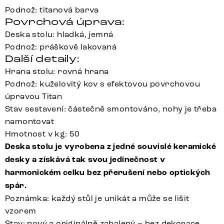
Podnož: titanová barva
Povrchová úprava:
Deska stolu: hladká, jemná
Podnož: práškově lakovaná
Další detaily:
Hrana stolu: rovná hrana
Podnož: kuželovitý kov s efektovou povrchovou
úpravou Titan
Stav sestavení: částečně smontováno, nohy je třeba
namontovat
Hmotnost v kg: 50
Deska stolu je vyrobena z jedné souvislé keramické
desky a získává tak svou jedinečnost v
harmonickém celku bez přerušení nebo optických
spár.
Poznámka: každý stůl je unikát a může se lišit
vzorem
Stav: nový a originálně zabalený – bez dekorace