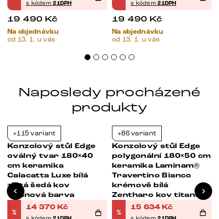
s kódem
21DPH
s kódem
21DPH
19 490
Kč
19 490
Kč
Na objednávku
Na objednávku
od 13. 1. u vás
od 13. 1. u vás
Naposledy procházené
produkty
+115 variant
+86 variant
-37%
-21%
Konzolový stůl Edge
Konzolový stůl Edge
oválný tvar 180×40
polygonální 180×50 cm
cm keramika
keramika Laminam®
Calacatta Luxe bílá
Travertino Bianco
zlatá šedá kov
krémově bílá
Titanová barva
Zentharo kov titanová
barva
14 370
Kč
15 634
Kč
%
%
s kódem
21DPH
s kódem
21DPH