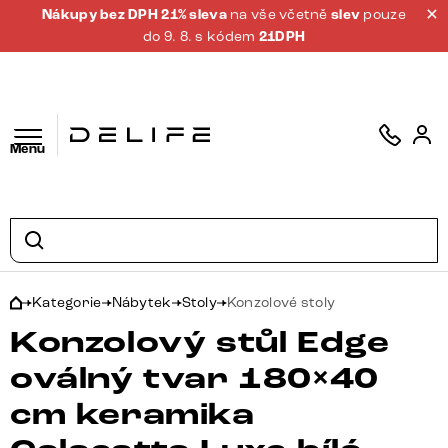
Nákupy bez DPH 21% sleva
na vše včetně
slev
pouze
do 9. 8. s kódem
21DPH
Menu
Kategorie
Nábytek
Stoly
Konzolové stoly
Konzolový stůl Edge
oválný tvar 180×40
cm keramika