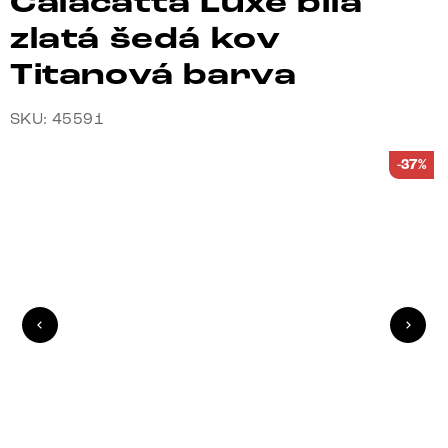
Calacatta Luxe bílá
zlatá šedá kov
Titanová barva
SKU: 45591
-37%