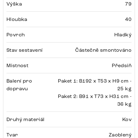
Výška
79
Hloubka
40
Povrch
Hladký
Stav sestavení
Částečně smontováno
Místnost
Předsíň
Balení pro
Paket 1: B192 x T53 x H9 cm -
dopravu
25 kg
Paket 2: B91 x T73 x H31 cm -
36 kg
Druhý materiál
Kov
Tvar
Zaoblený