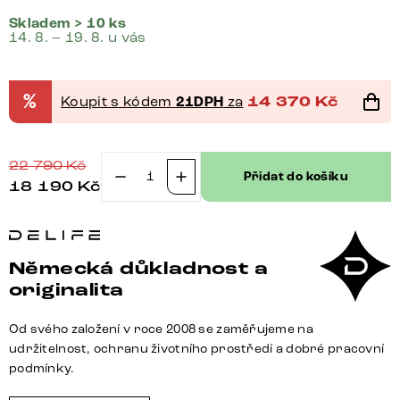
Skladem > 10 ks
14. 8. – 19. 8. u vás
%
Koupit s kódem
21DPH
za
14 370
Kč
22 790
Kč
Přidat do košíku
18 190
Kč
Konzolový
stůl
Edge
oválný
Německá důkladnost a
tvar
originalita
180×40
cm
Od svého založení v roce 2008 se zaměřujeme na
keramika
udržitelnost, ochranu životního prostředí a dobré pracovní
Calacatta
podmínky.
Luxe