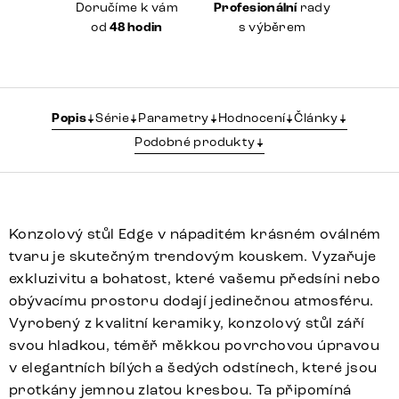
Doručíme k vám
Profesionální
rady
od
48 hodin
s výběrem
Popis
Série
Parametry
Hodnocení
Články
Podobné produkty
Konzolový stůl Edge v nápaditém krásném oválném
tvaru je skutečným trendovým kouskem. Vyzařuje
exkluzivitu a bohatost, které vašemu předsíni nebo
obývacímu prostoru dodají jedinečnou atmosféru.
Vyrobený z kvalitní keramiky, konzolový stůl září
svou hladkou, téměř měkkou povrchovou úpravou
v elegantních bílých a šedých odstínech, které jsou
protkány jemnou zlatou kresbou. Ta připomíná