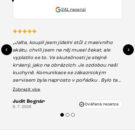
241 recenzí
„Jalta, koupil jsem jídelní stůl z masivního
„O
akátu, chvíli jsem na něj musel čekat, ale
in
vyplatilo se to. Ve skutečnosti je stejně
zá
krásný, jako na obrázcích. Je ozdobou naší
ef
kuchyně. Komunikace se zákaznickým
Es
servisem byla naprosto v pořádku . Bylo tam
16.
drobné poškození u nohy stolu, které mohlo
Zobrazit více
vzniknout při přepravě, ale s pomocí pana
Judit Bognár
Vincze mi velmi korektně vyšli vstříc.
Ověřená recenze
8. 7. 2026
Doporučuji produkty Delife všem.“