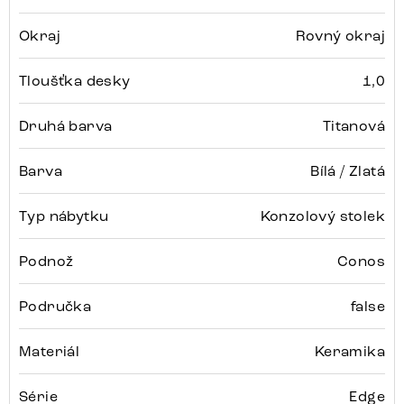
Okraj
Rovný okraj
Tloušťka desky
1,0
Druhá barva
Titanová
Barva
Bílá / Zlatá
Typ nábytku
Konzolový stolek
Podnož
Conos
Područka
false
Materiál
Keramika
Série
Edge