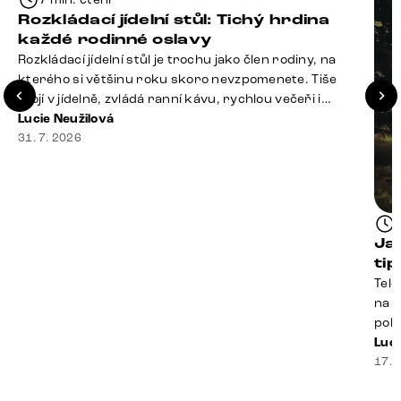
Rozkládací jídelní stůl: Tichý hrdina
každé rodinné oslavy
Rozkládací jídelní stůl je trochu jako člen rodiny, na
kterého si většinu roku skoro nevzpomenete. Tiše
stojí v jídelně, zvládá ranní kávu, rychlou večeři i
hromadu dopisů, které je potřeba „někdy vyřídit“. Pak
Lucie Neužilová
ale přijdou Vánoce, narozeniny nebo zpráva: „Stavíme
31. 7. 2026
se jen na chvilku. Bude nás osm.“ A v tu chvíli přichází
jeho chvíle. Z [&hellip;]
Ja
ti
Tele
na k
poko
prak
Luci
souč
17. 
nest