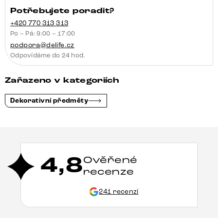
Potřebujete poradit?
+420 770 313 313
Po – Pá: 9:00 – 17:00
podpora@delife.cz
Odpovídáme do 24 hod.
Zařazeno v kategoriích
Dekorativní předměty
4,8
Ověřené
recenze
241 recenzí