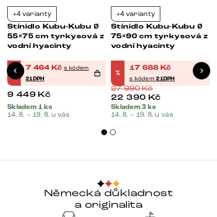
+4 varianty
+4 varianty
-21%
-37%
Stínidlo Kubu-Kubu Ø
Stínidlo Kubu-Kubu Ø
55×75 cm tyrkysová z
75×90 cm tyrkysová z
vodní hyacinty
vodní hyacinty
7 464
Kč
17 688
Kč
s kódem
%
%
21DPH
s kódem
21DPH
27 990
Kč
9 449
Kč
22 390
Kč
Skladem 1 ks
Skladem 3 ks
14. 8. – 19. 8. u vás
14. 8. – 19. 8. u vás
Německá důkladnost
a originalita