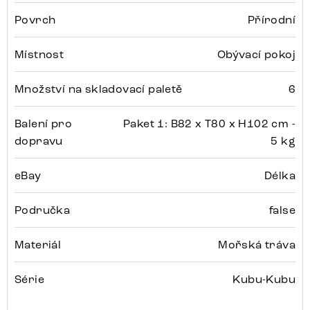
Povrch
Přírodní
Místnost
Obývací pokoj
Množství na skladovací paletě
6
Balení pro
Paket 1: B82 x T80 x H102 cm -
dopravu
5 kg
eBay
Délka
Područka
false
Materiál
Mořská tráva
Série
Kubu-Kubu