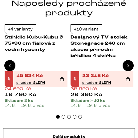
Naposledy procházené
produkty
+4 varianty
+10 variant
-37%
-35%
Stínidlo Kubu-Kubu Ø
Designový TV stolek
75×90 cm fialová z
Stonegrace 240 cm
vodní hyacinty
akácie přírodní
břidlice 4 dvířka
15 634
Kč
23 218
Kč
%
%
s kódem
21DPH
s kódem
21DPH
24 690
Kč
35 990
Kč
19 790
Kč
29 390
Kč
Skladem 2 ks
Skladem > 10 ks
14. 8. – 19. 8. u vás
14. 8. – 19. 8. u vás
Další produkty