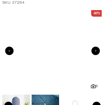
SKU: 27294
-37%
3