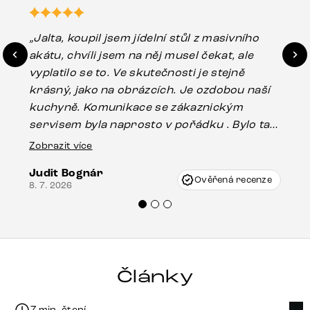
„Jalta, koupil jsem jídelní stůl z masivního
„O
akátu, chvíli jsem na něj musel čekat, ale
in
vyplatilo se to. Ve skutečnosti je stejně
zá
krásný, jako na obrázcích. Je ozdobou naší
ef
kuchyně. Komunikace se zákaznickým
Es
servisem byla naprosto v pořádku . Bylo tam
16.
drobné poškození u nohy stolu, které mohlo
Zobrazit více
vzniknout při přepravě, ale s pomocí pana
Judit Bognár
Vincze mi velmi korektně vyšli vstříc.
Ověřená recenze
8. 7. 2026
Doporučuji produkty Delife všem.“
Články
7 min. čtení