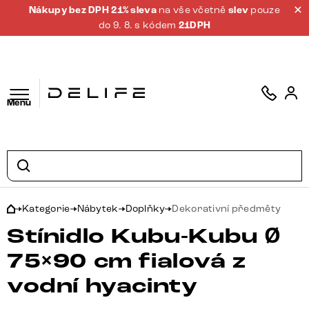
Nákupy bez DPH 21% sleva
na vše včetně
slev
pouze
do 9. 8. s kódem
21DPH
Menu
Kategorie
Nábytek
Doplňky
Dekorativní předměty
Stínidlo Kubu-Kubu Ø
75×90 cm fialová z
vodní hyacinty