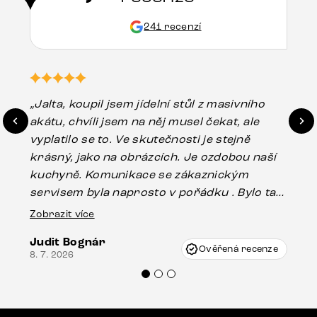
241 recenzí
„Jalta, koupil jsem jídelní stůl z masivního
„O
akátu, chvíli jsem na něj musel čekat, ale
in
vyplatilo se to. Ve skutečnosti je stejně
zá
krásný, jako na obrázcích. Je ozdobou naší
ef
kuchyně. Komunikace se zákaznickým
Es
servisem byla naprosto v pořádku . Bylo tam
16.
drobné poškození u nohy stolu, které mohlo
Zobrazit více
vzniknout při přepravě, ale s pomocí pana
Judit Bognár
Vincze mi velmi korektně vyšli vstříc.
Ověřená recenze
8. 7. 2026
Doporučuji produkty Delife všem.“