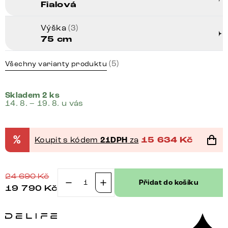
Fialová
Výška
(3)
75 cm
(5)
Všechny varianty produktu
Skladem 2 ks
14. 8. – 19. 8. u vás
%
Koupit s kódem
21DPH
za
15 634
Kč
24 690
Kč
Přidat do košíku
19 790
Kč
Stínidlo
Kubu-
Kubu
Ø