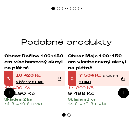
sprá
uspo
Podobné produkty
Obraz Dafina 100×150
Obraz Maje 100×150
-37%
-37%
cm vícebarevný akryl
cm vícebarevný akryl
na plátně
na plátně
10 420
Kč
7 504
Kč
s kódem
%
%
s kódem
21DPH
21DPH
16 490
Kč
11 890
Kč
13 190
Kč
9 499
Kč
Skladem 2 ks
Skladem 1 ks
14. 8. – 19. 8. u vás
14. 8. – 19. 8. u vás