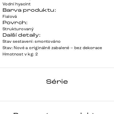
Vodní hyacint
Barva produktu:
Fialová
Povrch:
Strukturovaný
Další detaily:
Stav sestavení: smontováno
Stav: Nové a originálně zabalené – bez dekorace
Hmotnost v kg: 2
KUBU-KUBU
Série
Detail celé série