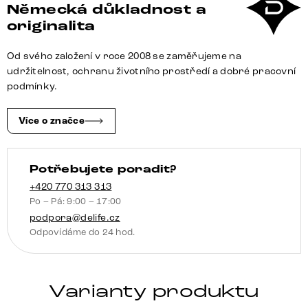
Německá důkladnost a
75x90
originalita
cm
fialová
Od svého založení v roce 2008 se zaměřujeme na
z
udržitelnost, ochranu životního prostředí a dobré pracovní
vodní
podmínky.
hyacinty
množství
Více o značce
Potřebujete poradit?
+420 770 313 313
Po – Pá: 9:00 – 17:00
podpora@delife.cz
Odpovídáme do 24 hod.
Varianty produktu