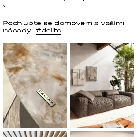
Pochlubte se domovem a vašími
nápady
#delife
DELIFE – Nábytek, který promění dům v domov. Domo
Místo, kam se budeš těšit 
Styl, odolnost a společné chvíle pod širým nebem.
Ne každá pohovka je jen mí