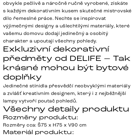
obvykle pečlivě a náročně ručně vyrobené, získáte
s každým dekorativním kusem skutečné mistrovské
dílo řemeslné práce. Nechte se inspirovat
výjimečnými designy a ušlechtilými materiály, které
vašemu domovu dodají jedinečný a osobitý
charakter a upoutají všechny pohledy.
Exkluzivní dekorativní
předměty od DELIFE – Tak
krásné mohou být bytové
doplňky
Jedinečné stínidla přesvědčí neobvyklými materiály
a zvlášť kreativním designem, který i z nejběžnější
lampy vytvoří poutač pohledů.
Všechny detaily produktu
Rozměry produktu:
Rozměry cca: Š75 x H75 x V90 cm
Materiál produktu: