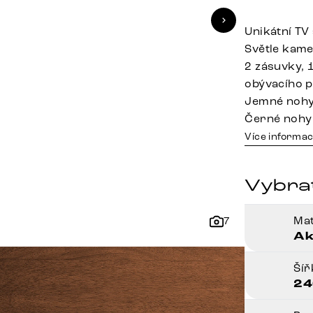
Unikátní TV
Světle kam
2 zásuvky, 
obývacího p
Jemné nohy
Černé nohy
Více informac
Vybra
Mat
7
Ak
Ší
24