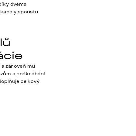
 díky dvěma
 kabely spoustu
lů
cie
 a zároveň mu
razům a poškrábání.
doplňuje celkový