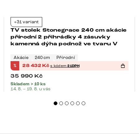
+31 variant
-21%
TV stolek Stonegrace 240 cm akácie
přírodní 2 přihrádky 4 zásuvky
kamenná dýha podnož ve tvaru V
Akácie
240 cm
Přírodní
%
28 432
Kč
s kódem
21DPH
35 990
Kč
Skladem > 10 ks
14. 8. – 19. 8. u vás