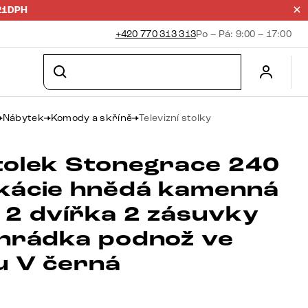
21DPH
+420 770 313 313
Po – Pá: 9:00 – 17:00
Nábytek
Komody a skříně
Televizní stolky
tolek Stonegrace 240
kácie hnědá kamenná
 2 dvířka 2 zásuvky
ihrádka podnož ve
u V černá