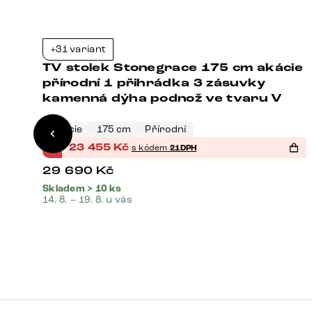
+31 variant
7%
-21%
ie
TV stolek Stonegrace 175 cm akácie
přírodní 1 přihrádka 3 zásuvky
kamenná dýha podnož ve tvaru V
Akácie
175 cm
Přírodní
%
23 455
Kč
s kódem
21DPH
29 690
Kč
Skladem > 10 ks
14. 8. – 19. 8. u vás