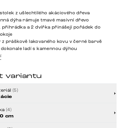
 stolek z ušlechtilého akáciového dřeva
enná dýha rámuje tmavé masivní dřevo
1 přihrádka a 2 dvířka přinášejí pořádek do
okoje
 z práškově lakovaného kovu v černé barvě
 dokonale ladí s kamennou dýhou
í
t variantu
eriál
(5)
ácie
řka
(4)
0 cm