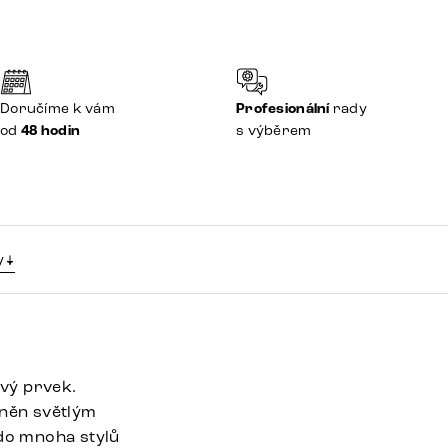
Doručíme k vám
Profesionální
rady
od
48 hodin
s výběrem
y
vý prvek.
zněn světlým
do mnoha stylů