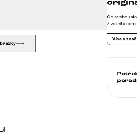
origina
Od svého zalo
životního pro
Více o zna
obrázky
Potře
poradi
u