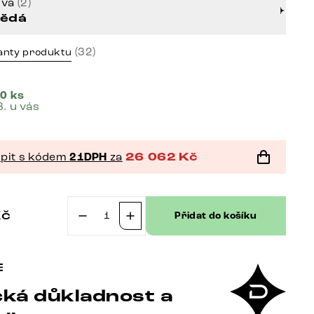
rva
(2)
ědá
(32)
anty produktu
0 ks
8. u vás
pit s kódem
21DPH
za
26 062
Kč
Kč
Přidat do košíku
TV
stolek
Stonegrace
240
ká důkladnost a
cm
akácie