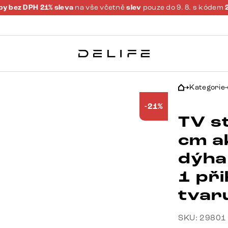
y bez DPH 21% sleva
na vše včetně
slev
pouze do 9. 8. s kódem
Kategorie
-21%
TV s
cm a
dýha
1 př
tvar
SKU: 29801