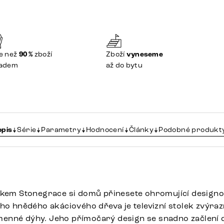
e než
90 %
zboží
Zboží
vyneseme
ladem
až do bytu
opis
Série
Parametry
Hodnocení
Články
Podobné produkt
lkem Stonegrace si domů přinesete ohromující designo
ího hnědého akáciového dřeva je televizní stolek zvýra
enné dýhy. Jeho přímočarý design se snadno začlení 