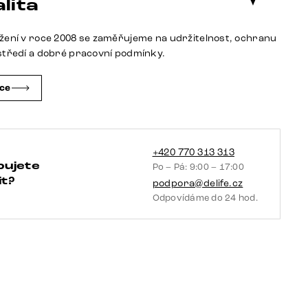
lita
hnědá
kamenná
žení v roce 2008 se zaměřujeme na udržitelnost, ochranu
dýha
středí a dobré pracovní podmínky.
2
dvířka
čce
2
zásuvky
1
přihrádka
+420 770 313 313
bujete
Po – Pá: 9:00 – 17:00
podnož
t?
podpora@delife.cz
ve
Odpovídáme do 24 hod.
tvaru
V
černá
množství