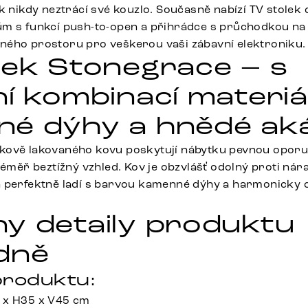
k nikdy neztrácí své kouzlo. Současně nabízí TV stolek
m s funkcí push-to-open a přihrádce s průchodkou na
ého prostoru pro veškerou vaši zábavní elektroniku.
lek Stonegrace – s
ní kombinací materiá
é dýhy a hnědé aká
kově lakovaného kovu poskytují nábytku pevnou oporu
téměř beztížný vzhled. Kov je obzvlášť odolný proti ná
 perfektně ladí s barvou kamenné dýhy a harmonicky 
y detaily produktu
dně
roduktu:
 x H35 x V45 cm