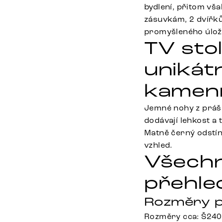
bydlení, přitom vša
zásuvkám, 2 dvířků
promyšleného úložn
TV sto
unikát
kamenn
Jemné nohy z práš
dodávají lehkost a 
Matně černý odstín
vzhled.
Všechn
přehle
Rozměry p
Rozměry cca: Š240