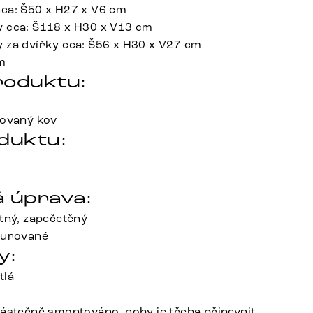
ca: Š50 x H27 x V6 cm
 cca: Š118 x H30 x V13 cm
 za dvířky cca: Š56 x H30 x V27 cm
m
roduktu:
kovaný kov
duktu:
 úprava:
tný, zapečetěný
turované
y:
tlá
ástečně smontováno, nohy je třeba připevnit