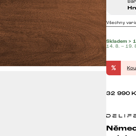
Ba
Hn
Všechny vari
Skladem > 1
14. 8. – 19. 
%
Kou
32 990
Němec