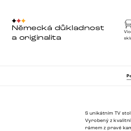
Německá důkladnost
Víc
a originalita
sk
P
S unikátním TV sto
Vyrobený z kvalitn
rámem z pravé kam