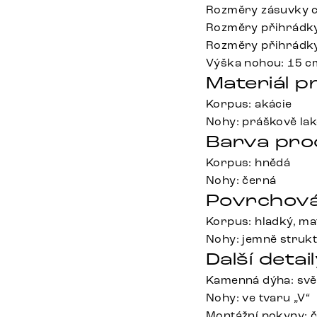
Rozměry zásuvky c
Rozměry přihrádky
Rozměry přihrádky
Výška nohou: 15 c
Materiál p
Korpus: akácie
Nohy: práškově la
Barva pro
Korpus: hnědá
Nohy: černá
Povrchová
Korpus: hladký, ma
Nohy: jemně struk
Další detail
Kamenná dýha: svě
Nohy: ve tvaru „V“
Montážní pokyny: č