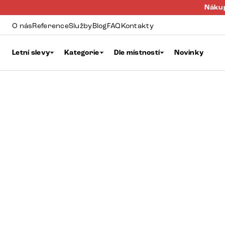
Nákup
O nás
Reference
Služby
Blog
FAQ
Kontakty
Letní slevy
Kategorie
Dle místností
Novinky