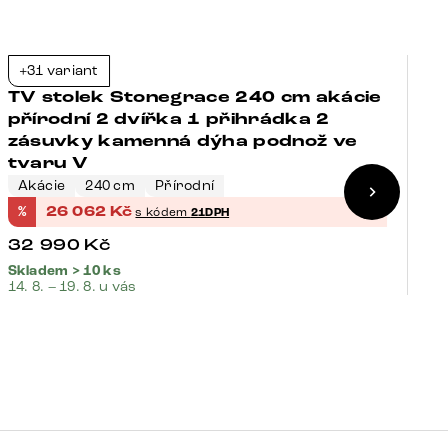
+31 variant
+
-21%
TV stolek Stonegrace 240 cm akácie
T
přírodní 2 dvířka 1 přihrádka 2
p
zásuvky kamenná dýha podnož ve
z
tvaru V
t
Akácie
240 cm
Přírodní
A
%
26 062
Kč
%
s kódem
21DPH
32 990
Kč
2
Skladem > 10 ks
Sk
14. 8. – 19. 8. u vás
14.