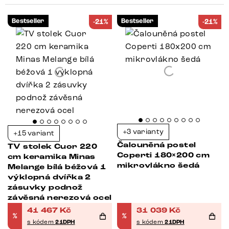
Bestseller
Bestseller
-21%
-21%
+3 varianty
+15 variant
Čalouněná postel
TV stolek Cuor 220
Coperti 180×200 cm
cm keramika Minas
mikrovlákno šedá
Melange bílá béžová 1
výklopná dvířka 2
zásuvky podnož
závěsná nerezová ocel
41 467
Kč
31 039
Kč
%
%
s kódem
21DPH
s kódem
21DPH