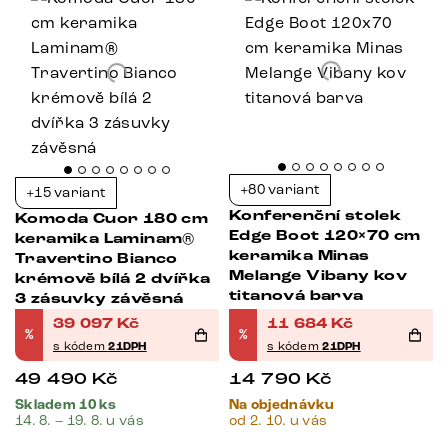
+80 variant
+15 variant
Konferenční stolek
Komoda Cuor 180 cm
Edge Boot 120×70 cm
keramika Laminam®
keramika Minas
Travertino Bianco
Melange Vibany kov
krémově bílá 2 dvířka
titanová barva
3 zásuvky závěsná
39 097
Kč
11 684
Kč
%
%
s kódem
21DPH
s kódem
21DPH
49 490
Kč
14 790
Kč
Skladem 10 ks
Na objednávku
14. 8. – 19. 8. u vás
od 2. 10. u vás