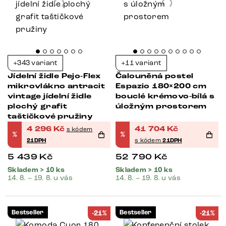
+343 variant
+11 variant
Jídelní židle Pejo-Flex
Čalouněná postel
mikrovlákno antracit
Espazio 180×200 cm
vintage jídelní židle
bouclé krémovo-bílá s
plochý grafit
úložným prostorem
taštičkové pružiny
4 296
Kč
41 704
Kč
s kódem
%
%
21DPH
s kódem
21DPH
5 439
Kč
52 790
Kč
Skladem > 10 ks
Skladem > 10 ks
14. 8. – 19. 8. u vás
14. 8. – 19. 8. u vás
Bestseller
Bestseller
-21%
-21%