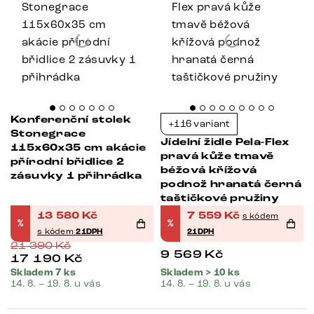
Konferenční stolek
+116 variant
Stonegrace
Jídelní židle Pela-Flex
115x60x35 cm akácie
pravá kůže tmavě
přírodní břidlice 2
béžová křížová
zásuvky 1 přihrádka
podnož hranatá černá
taštičkové pružiny
13 580
Kč
7 559
Kč
s kódem
%
%
s kódem
21DPH
21DPH
21 390
Kč
9 569
Kč
17 190
Kč
Skladem 7 ks
Skladem > 10 ks
14. 8. – 19. 8. u vás
14. 8. – 19. 8. u vás