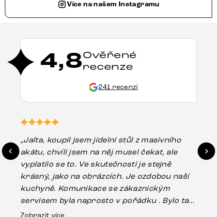
Více na našem Instagramu
4,8
Ověřené
recenze
241 recenzí
„Jalta, koupil jsem jídelní stůl z masivního
„O
akátu, chvíli jsem na něj musel čekat, ale
in
vyplatilo se to. Ve skutečnosti je stejně
zá
krásný, jako na obrázcích. Je ozdobou naší
ef
kuchyně. Komunikace se zákaznickým
Es
servisem byla naprosto v pořádku . Bylo tam
16.
drobné poškození u nohy stolu, které mohlo
Zobrazit více