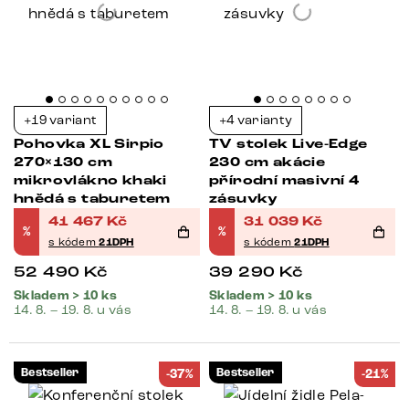
+19 variant
+4 varianty
Pohovka XL Sirpio
TV stolek Live-Edge
270×130 cm
230 cm akácie
mikrovlákno khaki
přírodní masivní 4
hnědá s taburetem
zásuvky
41 467
Kč
31 039
Kč
%
%
s kódem
21DPH
s kódem
21DPH
52 490
Kč
39 290
Kč
Skladem > 10 ks
Skladem > 10 ks
14. 8. – 19. 8. u vás
14. 8. – 19. 8. u vás
Bestseller
Bestseller
-37%
-21%