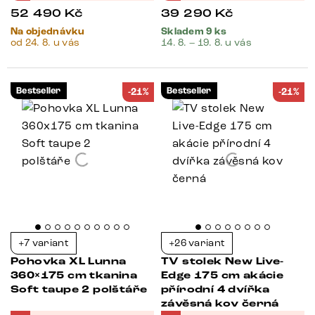
52 490
Kč
39 290
Kč
Na objednávku
Skladem 9 ks
od 24. 8. u vás
14. 8. – 19. 8. u vás
Bestseller
Bestseller
-21%
-21%
+7 variant
+26 variant
Pohovka XL Lunna
TV stolek New Live-
360×175 cm tkanina
Edge 175 cm akácie
Soft taupe 2 polštáře
přírodní 4 dvířka
závěsná kov černá