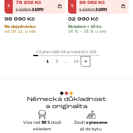
78 202
Kč
26 062
Kč
%
%
s kódem
21DPH
s kódem
21DPH
98 990
Kč
32 990
Kč
Na objednávku
Skladem > 10 ks
od 19. 11. u vás
14. 8. – 19. 8. u vás
Už jste viděli
24
produktů z
332
1
2
…
14
→
Německá důkladnost
a originalita
Více než
90 %
zboží
Zboží
vyneseme
skladem
až do bytu