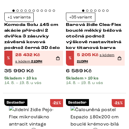
+1 varianta
+35 variant
Komoda Solu 145 cm
Barová židle Clea-Flex
akácie přírodní 2
bouclé měkký béžová
dvířka 3 zásuvky
otočná podnož
závěsná kovová
výškově nastavitelná
podnož černá 3D čelo
kov titanová barva
28 432
Kč
5 205
Kč
s kódem
%
%
s kódem
21DPH
21DPH
35 990
Kč
6 589
Kč
Skladem > 10 ks
Skladem > 10 ks
14. 8. – 19. 8. u vás
14. 8. – 19. 8. u vás
Bestseller
Bestseller
-21%
-21%