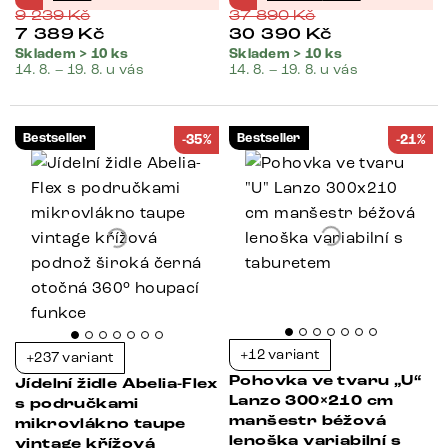
9 239
Kč
37 890
Kč
7 389
Kč
30 390
Kč
Skladem > 10 ks
Skladem > 10 ks
14. 8. – 19. 8. u vás
14. 8. – 19. 8. u vás
Bestseller
Bestseller
-35%
-21%
+12 variant
+237 variant
Pohovka ve tvaru „U“
Jídelní židle Abelia-Flex
Lanzo 300×210 cm
s područkami
manšestr béžová
mikrovlákno taupe
lenoška variabilní s
vintage křížová