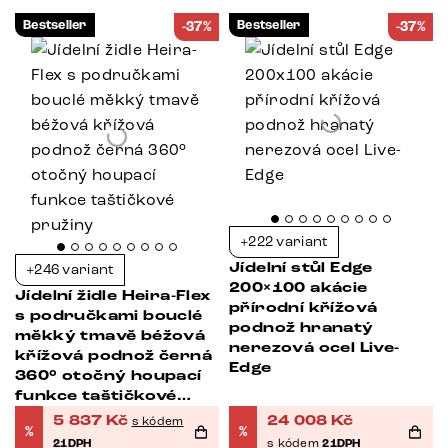
Bestseller
Bestseller
-37%
-37%
+222 variant
Jídelní stůl Edge
+246 variant
200×100 akácie
Jídelní židle Heira-Flex
přírodní křížová
s područkami bouclé
podnož hranatý
měkký tmavě béžová
nerezová ocel Live-
křížová podnož černá
Edge
360° otočný houpací
funkce taštičkové
pružiny
5 837
Kč
24 008
Kč
s kódem
%
%
21DPH
s kódem
21DPH