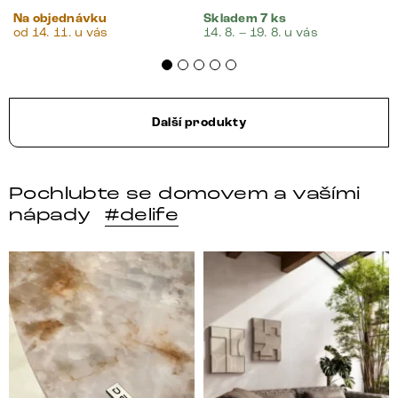
Na objednávku
Skladem 7 ks
od 14. 11. u vás
14. 8. – 19. 8. u vás
Další produkty
Pochlubte se domovem a vašími
nápady
#delife
DELIFE – Nábytek, který promění dům v domov. Domo
Místo, kam se budeš těšit 