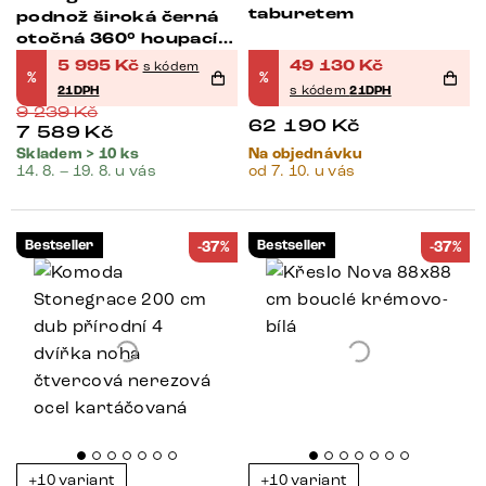
taburetem
podnož široká černá
otočná 360° houpací
funkce
5 995
Kč
49 130
Kč
s kódem
%
%
21DPH
s kódem
21DPH
9 239
Kč
62 190
Kč
7 589
Kč
Skladem > 10 ks
Na objednávku
14. 8. – 19. 8. u vás
od 7. 10. u vás
Bestseller
Bestseller
-37%
-37%
+10 variant
+10 variant