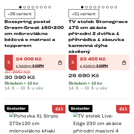
+36 variant
+31 variant
Boxspring postel
TV stolek Stonegrace
Dream-Great 160×200
175 cm akácie
cm mikrovlákno
přírodní 2 dvířka 1
béžová s matrací a
přihrádka 1 zásuvka
topperem
kamenná dýha
závěsný
24 008
Kč
23 455
Kč
%
%
s kódem
21DPH
s kódem
21DPH
37 890
Kč
29 690
Kč
30 390
Kč
Skladem > 10 ks
Skladem > 10 ks
14. 8. – 19. 8. u vás
14. 8. – 19. 8. u vás
Bestseller
Bestseller
-21%
-21%