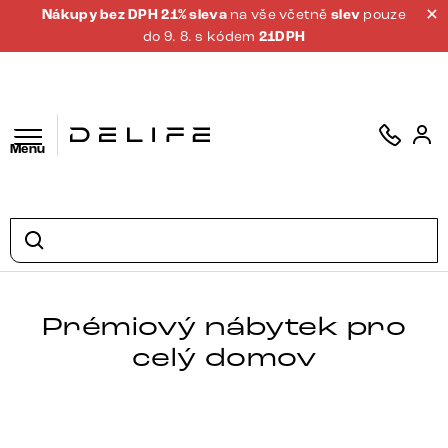
Nákupy bez DPH 21% sleva
na vše včetně
slev
pouze
do 9. 8. s kódem
21DPH
Menu
Prémiový nábytek pro
celý domov
Postele
Pohovky
TV Stolky
Židle
Stoly
Police
Konferenční stolky