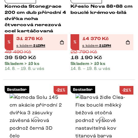
Komoda Stonegrace
Křeslo Nova 88×88 cm
200 cm dub přírodní 4
bouclé krémovo-bílá
dvířka noha
čtvercová nerezová
ocel kartáčovaná
31 276
Kč
14 370
Kč
%
%
s kódem
21DPH
s kódem
21DPH
49 490
Kč
22 790
Kč
39 590
Kč
18 190
Kč
Skladem > 10 ks
Skladem > 10 ks
14. 8. – 19. 8. u vás
14. 8. – 19. 8. u vás
Bestseller
Bestseller
-21%
-21%