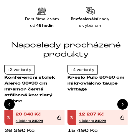
Doručíme k vám
Profesionální
rady
od
48 hodin
s výběrem
Naposledy procházené
produkty
+3 varianty
+4 varianty
-21%
-21%
Konferenční stolek
Křeslo Pulo 80×80 cm
Alerio 90×90 cm
mikrovlákno taupe
s
mramor černá
vintage
stříbrná kov zlatý
ombre
20 848
Kč
12 237
Kč
%
%
s kódem
21DPH
s kódem
21DPH
26 390
Kč
15 490
Kč