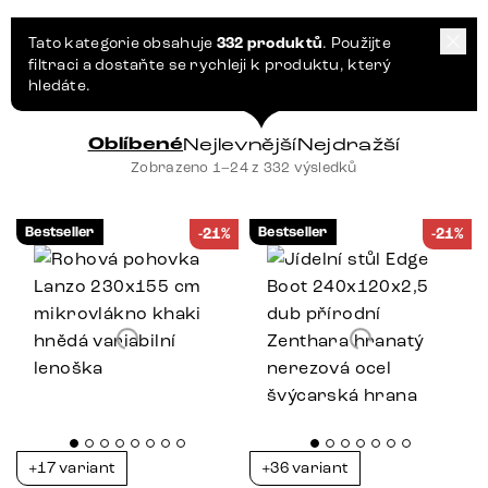
Tato kategorie obsahuje
332 produktů
. Použijte
filtraci a dostaňte se rychleji k produktu, který
hledáte.
Oblíbené
Nejlevnější
Nejdražší
Zobrazeno 1–24 z 332 výsledků
Bestseller
Bestseller
-21%
-21%
+17 variant
+36 variant