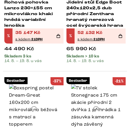
Rohová pohovka
Jídelní stůl Edge Boot
Lanzo 230×155 cm
240x120x2,5 dub
mikrovlákno khaki
přírodní Zenthara
hnědá variabilní
hranatý nerezová
lenoška
ocel švýcarská hrana
35 147
Kč
52 132
Kč
%
%
s kódem
21DPH
s kódem
21DPH
44 490
Kč
65 990
Kč
Skladem 3 ks
Skladem > 10 ks
14. 8. – 19. 8. u vás
14. 8. – 19. 8. u vás
Bestseller
Bestseller
-37%
-21%