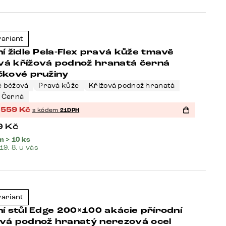
eller
variant
-21%
ní židle Pela-Flex pravá kůže tmavě
vá křížová podnož hranatá černá
čkové pružiny
 béžová
Pravá kůže
Křížová podnož hranatá
Černá
 559
Kč
s kódem
21DPH
9
Kč
 > 10 ks
 19. 8. u vás
eller
variant
-37%
ní stůl Edge 200×100 akácie přírodní
ová podnož hranatý nerezová ocel