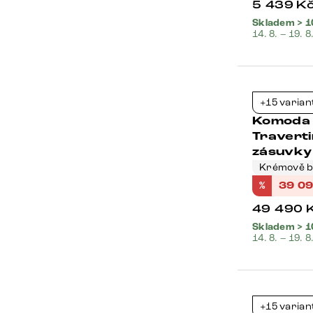
5 439
K
Skladem > 1
14. 8. – 19. 8
Bestseller
+15 varian
Komoda 
Traverti
zásuvky
Krémově bí
%
39 0
49 490
Skladem > 1
14. 8. – 19. 8
Bestseller
+15 varian