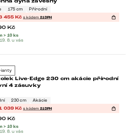
nná dýha závěsný
e
175 cm
Přírodní
3 455
Kč
s kódem
21DPH
90
Kč
 > 10 ks
 19. 8. u vás
eller
rianty
-21%
olek Live-Edge 230 cm akácie přírodní
vní 4 zásuvky
dní
230 cm
Akácie
1 039
Kč
s kódem
21DPH
90
Kč
 > 10 ks
 19. 8. u vás