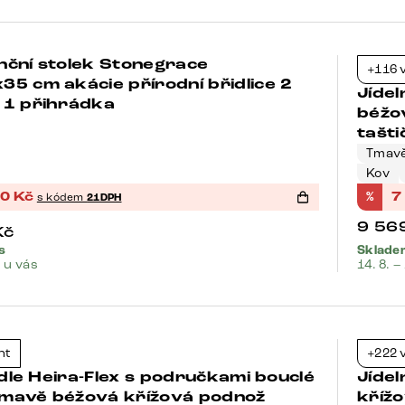
nční stolek Stonegrace
Bests
+116 
-37%
5 cm akácie přírodní břidlice 2
Jídel
 1 přihrádka
béžo
tašti
Tmavě
Kov
80
Kč
%
7
s kódem
21DPH
9 56
Kč
s
Skladem
. u vás
14. 8. –
Bests
nt
+222 
-37%
židle Heira-Flex s područkami bouclé
Jídel
mavě béžová křížová podnož
kříž