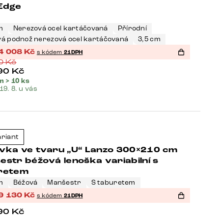
-Edge
m
Nerezová ocel kartáčovaná
Přírodní
vá podnož nerezová ocel kartáčovaná
3,5 cm
4 008
Kč
s kódem
21DPH
90
Kč
90
Kč
 > 10 ks
 19. 8. u vás
eller
ariant
-21%
vka ve tvaru „U“ Lanzo 300×210 cm
str béžová lenoška variabilní s
retem
m
Béžová
Manšestr
S taburetem
9 130
Kč
s kódem
21DPH
90
Kč