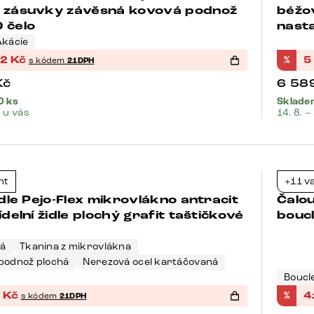
3 zásuvky závěsná kovová podnož
béžo
 čelo
nasta
Akácie
32
Kč
%
5
s kódem
21DPH
Kč
6 58
0 ks
Skladem
. u vás
14. 8. –
Bests
nt
+11 v
-21%
židle Pejo-Flex mikrovlákno antracit
Čalo
ídelní židle plochý grafit taštičkové
bouc
vá
Tkanina z mikrovlákna
podnož plochá
Nerezová ocel kartáčovaná
Boucl
6
Kč
%
4
s kódem
21DPH