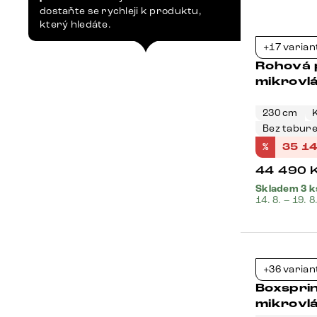
dostaňte se rychleji k produktu,
který hledáte.
Bestseller
+17 varian
Rohová 
mikrovlá
230 cm
Bez tabur
%
35 1
44 490
Skladem 3 k
14. 8. – 19. 8
Bestseller
+36 varian
Boxspri
mikrovl