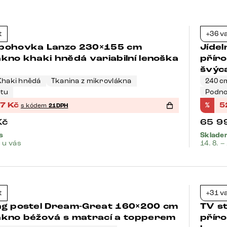
Bests
t
+36 v
-21%
pohovka Lanzo 230×155 cm
Jídel
kno khaki hnědá variabilní lenoška
přír
švýc
Khaki hnědá
Tkanina z mikrovlákna
240 c
etu
Podno
47
Kč
%
5
s kódem
21DPH
Kč
65 9
s
Skladem
. u vás
14. 8. –
Bests
t
+31 v
-37%
ng postel Dream-Great 160×200 cm
TV s
ákno béžová s matrací a topperem
příro