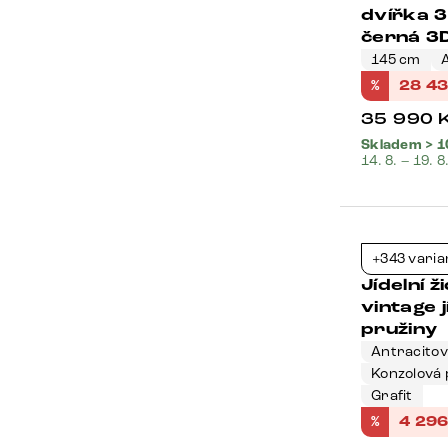
dvířka 
černá 3D
145 cm
%
28 4
35 990
Skladem > 1
14. 8. – 19. 8
Bestseller
+343 varia
Jídelní 
vintage j
pružiny
Antracito
Konzolová 
Grafit
%
4 29