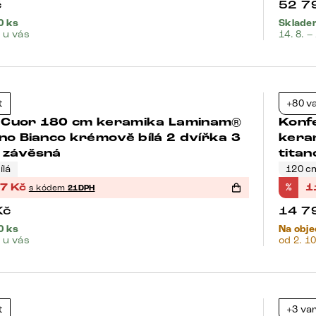
č
52 7
0 ks
Skladem
. u vás
14. 8. –
Bests
t
+80 v
-21%
Cuor 180 cm keramika Laminam®
Konf
no Bianco krémově bílá 2 dvířka 3
kera
 závěsná
tita
lá
120 c
97
Kč
%
1
s kódem
21DPH
Kč
14 7
0 ks
Na obj
. u vás
od 2. 10
Bests
t
+3 va