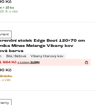
90
Kč
 > 10 ks
 19. 8. u vás
eller
ariant
-21%
erenční stolek Edge Boot 120×70 cm
mika Minas Melange Vibany kov
nová barva
m
Bílá / Béžová
Vibany titanový kov
1 684
Kč
s kódem
21DPH
90
Kč
ednávku
. u vás
eller
rianty