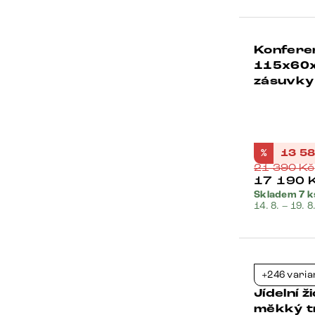
Konfere
Bestseller
115x60x3
zásuvky
%
13 5
21 390
Kč
17 190
Skladem 7 k
14. 8. – 19. 8
Bestseller
+246 varia
Jídelní 
měkký t