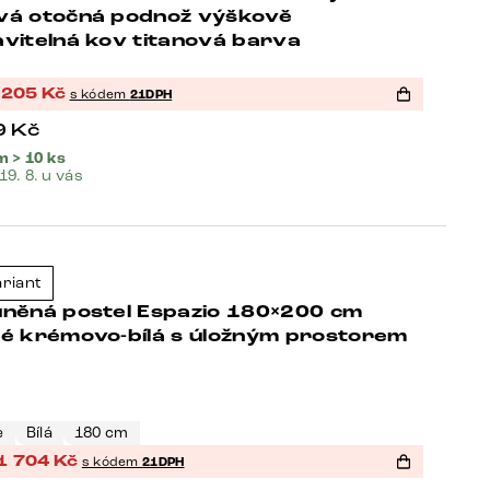
vá otočná podnož výškově
vitelná kov titanová barva
 205
Kč
s kódem
21DPH
9
Kč
 > 10 ks
 19. 8. u vás
eller
ariant
-21%
uněná postel Espazio 180×200 cm
lé krémovo-bílá s úložným prostorem
e
Bílá
180 cm
1 704
Kč
s kódem
21DPH