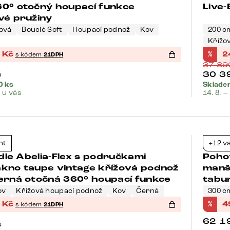
60° otočný houpací funkce
Live
vé pružiny
ová
Bouclé Soft
Houpací podnož
Kov
200 c
Křížo
7
Kč
%
2
s kódem
21DPH
37 8
č
30 3
0 ks
Skladem
. u vás
14. 8. –
Bests
nt
+12 v
-35%
židle Abelia-Flex s područkami
Poho
kno taupe vintage křížová podnož
manše
erná otočná 360° houpací funkce
tabu
ov
Křížová houpací podnož
Kov
Černá
300 c
5
Kč
%
4
s kódem
21DPH
62 1
č