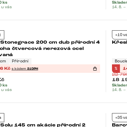
0 ks
Sklade
. u vás
14. 8. –
Bests
t
+10 v
-37%
Stonegrace 200 cm dub přírodní 4
Křes
noha čtvercová nerezová ocel
vaná
 cm
Přírodní
Boucl
76
Kč
%
1
s kódem
21DPH
22 7
Kč
18 1
0 ks
Skladem
. u vás
14. 8. –
Bests
a
+35 v
-21%
olu 145 cm akácie přírodní 2
Barov