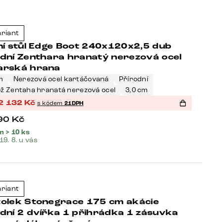
eller
ariant
-21%
ní stůl Edge Boot 240x120x2,5 dub
odní Zenthara hranatý nerezová ocel
arská hrana
m
Nerezová ocel kartáčovaná
Přírodní
ž Zentaha hranatá nerezová ocel
3,0 cm
2 132
Kč
s kódem
21DPH
90
Kč
 > 10 ks
 19. 8. u vás
eller
ariant
-21%
tolek Stonegrace 175 cm akácie
dní 2 dvířka 1 přihrádka 1 zásuvka