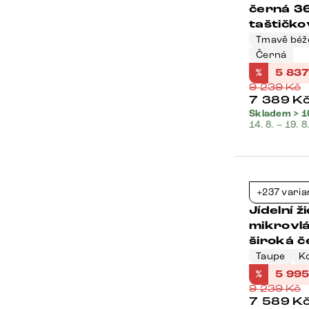
černá 3
taštičko
Tmavě béž
Černá
%
5 83
9 239
Kč
7 389
K
Skladem > 1
14. 8. – 19. 8
Bestseller
+237 varia
Jídelní 
mikrovlá
široká č
Taupe
K
%
5 99
9 239
Kč
7 589
K