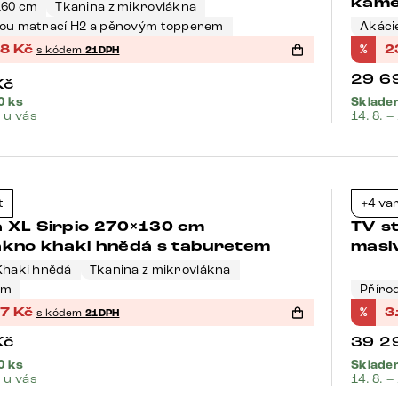
kame
160 cm
Tkanina z mikrovlákna
vou matrací H2 a pěnovým topperem
Akáci
08
Kč
%
2
s kódem
21DPH
29 6
Kč
0 ks
Skladem
. u vás
14. 8. –
Bests
t
+4 va
-21%
 XL Sirpio 270×130 cm
TV st
ákno khaki hnědá s taburetem
masi
Khaki hnědá
Tkanina z mikrovlákna
em
Příro
67
Kč
%
3
s kódem
21DPH
Kč
39 2
0 ks
Skladem
. u vás
14. 8. –