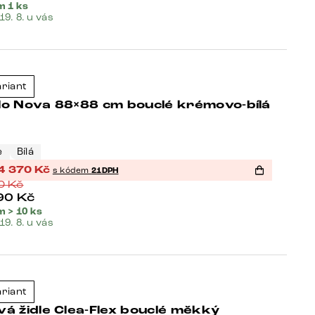
m 1 ks
 19. 8. u vás
eller
ariant
-37%
lo Nova 88×88 cm bouclé krémovo-bílá
e
Bílá
4 370
Kč
s kódem
21DPH
90
Kč
90
Kč
 > 10 ks
 19. 8. u vás
eller
ariant
-21%
á židle Clea-Flex bouclé měkký