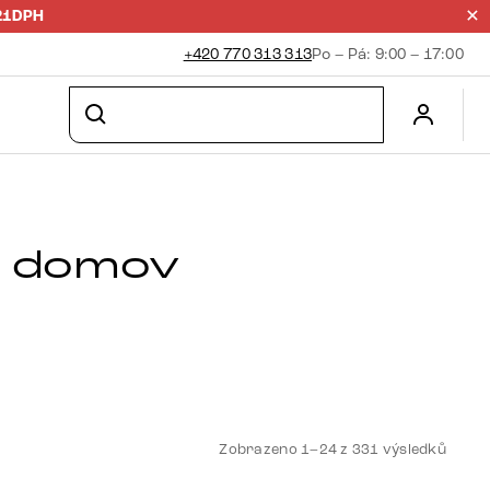
21DPH
+420 770 313 313
Po – Pá: 9:00 – 17:00
ý domov
TV Stolky
Konferenční
stolky
Zobrazeno 1–24 z 331 výsledků