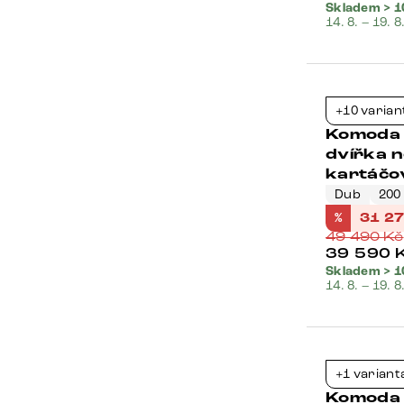
Skladem > 1
14. 8. – 19. 8
Bestseller
+10 varian
Komoda 
dvířka 
kartáčo
Dub
200
%
31 2
49 490
Kč
39 590
Skladem > 1
14. 8. – 19. 8
Bestseller
+1 variant
Komoda S