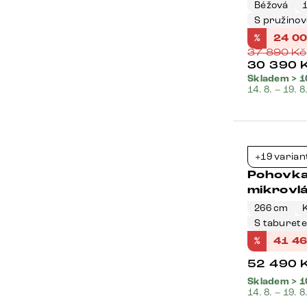
Béžová
S pružino
%
24 0
37 890
Kč
30 390
Skladem > 1
14. 8. – 19. 8
Bestseller
+19 varian
Pohovka
mikrovl
266 cm
S taburet
%
41 4
52 490
Skladem > 1
14. 8. – 19. 8