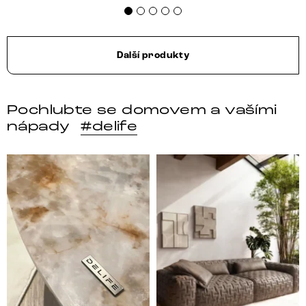
Další produkty
Pochlubte se domovem a vašími
nápady
#delife
DELIFE – Nábytek, který promění dům v domov. Domo
Místo, kam se budeš těšit 