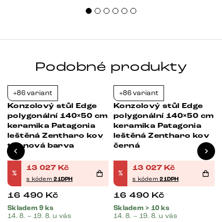
uspo
Podobné produkty
+86 variant
+86 variant
-21%
-21%
Konzolový stůl Edge
Konzolový stůl Edge
m
polygonální 140×50 cm
polygonální 140×50 cm
keramika Patagonia
keramika Patagonia
leštěná Zentharo kov
leštěná Zentharo kov
titanová barva
černá
13 027
Kč
13 027
Kč
%
%
s kódem
21DPH
s kódem
21DPH
16 490
Kč
16 490
Kč
Skladem 9 ks
Skladem > 10 ks
14. 8. – 19. 8. u vás
14. 8. – 19. 8. u vás