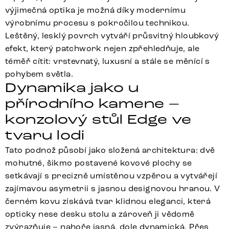
výjimečná optika je možná díky modernímu
výrobnímu procesu s pokročilou technikou.
Leštěný, lesklý povrch vytváří průsvitný hloubkový
efekt, který patchwork nejen zpřehledňuje, ale
téměř cítit: vrstevnatý, luxusní a stále se měnící s
pohybem světla.
Dynamika jako u
přírodního kamene –
konzolový stůl Edge ve
tvaru lodi
Tato podnož působí jako složená architektura: dvě
mohutné, šikmo postavené kovové plochy se
setkávají s precizně umístěnou vzpěrou a vytvářejí
zajímavou asymetrii s jasnou designovou hranou. V
černém kovu získává tvar klidnou eleganci, která
opticky nese desku stolu a zároveň ji vědomě
zvýrazňuje – nahoře jasná, dole dynamická. Přes