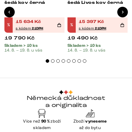
šedá kov černá
šedá Livos kov černá
15 634
Kč
15 397
Kč
%
%
s kódem
21DPH
s kódem
21DPH
19 790
Kč
19 490
Kč
Skladem > 10 ks
Skladem > 10 ks
14. 8. – 19. 8. u vás
14. 8. – 19. 8. u vás
Německá důkladnost
a originalita
Více než
90 %
zboží
Zboží
vyneseme
skladem
až do bytu