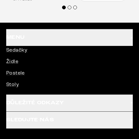
Doporučuji produkty Delife všem.“
MENU
Sedačky
Židle
Postele
Stoly
DŮLEŽITÉ ODKAZY
SLEDUJTE NÁS