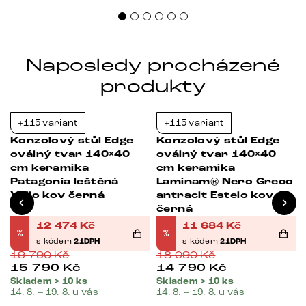
Naposledy procházené
produkty
+115 variant
+115 variant
-37%
-35%
Konzolový stůl Edge
Konzolový stůl Edge
oválný tvar 140×40
oválný tvar 140×40
cm keramika
cm keramika
Patagonia leštěná
Laminam® Nero Greco
Velio kov černá
antracit Estelo kov
černá
12 474
Kč
11 684
Kč
%
%
s kódem
21DPH
s kódem
21DPH
19 790
Kč
18 090
Kč
15 790
Kč
14 790
Kč
Skladem > 10 ks
Skladem > 10 ks
14. 8. – 19. 8. u vás
14. 8. – 19. 8. u vás