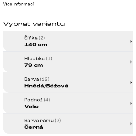
Více informací
Vybrat variantu
Šířka
(2)
140 cm
Hloubka
(1)
79 cm
Barva
(12)
Hnědá/Béžová
Podnož
(4)
Velio
Barva rámu
(2)
Černá