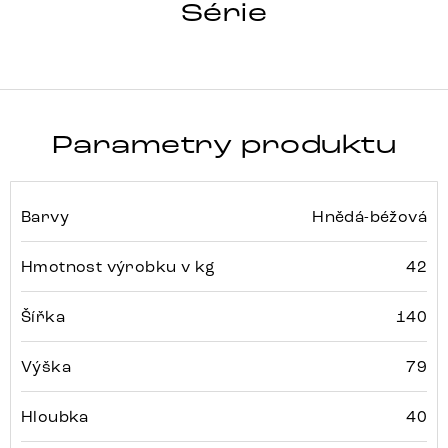
HRANA
Série
Detail celé série
Parametry produktu
Barvy
Hnědá-béžová
Hmotnost výrobku v kg
42
Šířka
140
Výška
79
Hloubka
40