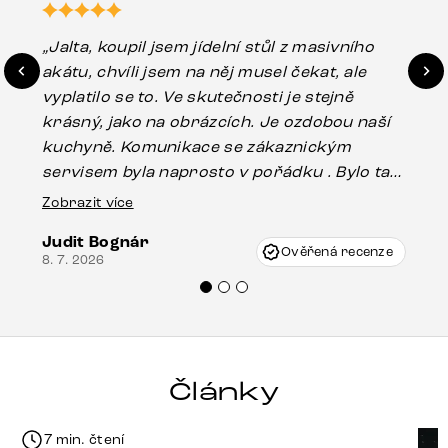
„Jalta, koupil jsem jídelní stůl z masivního
„O
akátu, chvíli jsem na něj musel čekat, ale
in
vyplatilo se to. Ve skutečnosti je stejně
zá
krásný, jako na obrázcích. Je ozdobou naší
ef
kuchyně. Komunikace se zákaznickým
Es
servisem byla naprosto v pořádku . Bylo tam
16.
drobné poškození u nohy stolu, které mohlo
Zobrazit více
vzniknout při přepravě, ale s pomocí pana
Judit Bognár
Vincze mi velmi korektně vyšli vstříc.
Ověřená recenze
8. 7. 2026
Doporučuji produkty Delife všem.“
Články
7 min. čtení