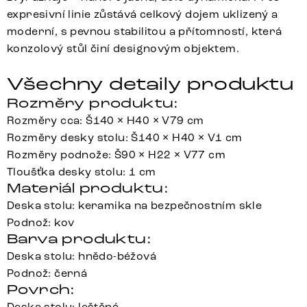
expresivní linie zůstává celkový dojem uklizený a
moderní, s pevnou stabilitou a přítomností, která
konzolový stůl činí designovým objektem.
Všechny detaily produktu
Rozměry produktu:
Rozměry cca: Š140 × H40 × V79 cm
Rozměry desky stolu: Š140 × H40 × V1 cm
Rozměry podnože: Š90 × H22 × V77 cm
Tloušťka desky stolu: 1 cm
Materiál produktu:
Deska stolu: keramika na bezpečnostním skle
Podnož: kov
Barva produktu:
Deska stolu: hnědo-béžová
Podnož: černá
Povrch:
Deska stolu: leštěná