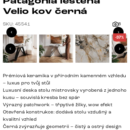
Patagonia leštěná
Velio kov černá
SKU: 45541
8
-37%
Prémiová keramika v přírodním kamenném vzhledu
– luxus pro tvůj stůl
Luxusní deska stolu mistrovsky vyrobená z jednoho
kusu – souvislá kresba bez spár
Výrazný patchwork – třpytivé žilky, wow efekt
Otevřená konstrukce: dodává stolu vzdušný a
kvalitní vzhled
Černá zvýrazňuje geometrii – čistý a ostrý design