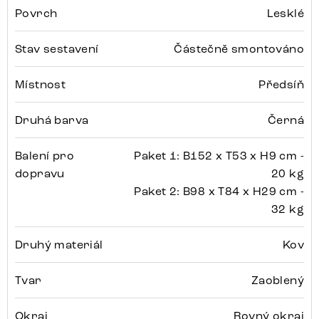
Povrch
Lesklé
Stav sestavení
Částečně smontováno
Místnost
Předsíň
Druhá barva
Černá
Balení pro
Paket 1: B152 x T53 x H9 cm -
dopravu
20 kg
Paket 2: B98 x T84 x H29 cm -
32 kg
Druhý materiál
Kov
Tvar
Zaoblený
Okraj
Rovný okraj