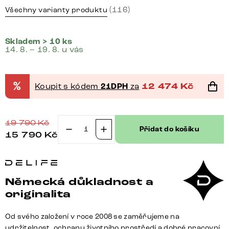
(116)
Všechny varianty produktu
Skladem > 10 ks
14. 8. – 19. 8. u vás
%
Koupit s kódem
21DPH
za
12 474
Kč
19 790
Kč
Přidat do košíku
15 790
Kč
Konzolový
stůl
Edge
oválný
Německá důkladnost a
tvar
originalita
140×40
cm
Od svého založení v roce 2008 se zaměřujeme na
keramika
udržitelnost, ochranu životního prostředí a dobré pracovní