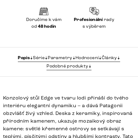
Doručíme k vám
Profesionální
rady
od
48 hodin
s výběrem
Popis
Série
Parametry
Hodnocení
Články
Podobné produkty
Konzolový stůl Edge ve tvaru lodi přináší do tvého
interiéru elegantní dynamiku – a dává Patagonii
obzvlášť živý vzhled. Deska z keramiky, inspirovaná
přírodním kamenem, ukazuje mozaikový obraz
kamene: světlé křemenné ostrovy se setkávají s
teplými, písčitými odstíny a hlubšími kontrasty. Tato