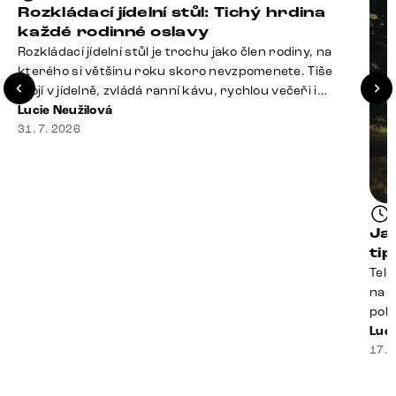
Rozkládací jídelní stůl: Tichý hrdina
každé rodinné oslavy
Rozkládací jídelní stůl je trochu jako člen rodiny, na
kterého si většinu roku skoro nevzpomenete. Tiše
stojí v jídelně, zvládá ranní kávu, rychlou večeři i
hromadu dopisů, které je potřeba „někdy vyřídit“. Pak
Lucie Neužilová
ale přijdou Vánoce, narozeniny nebo zpráva: „Stavíme
31. 7. 2026
se jen na chvilku. Bude nás osm.“ A v tu chvíli přichází
jeho chvíle. Z [&hellip;]
Ja
ti
Tele
na k
poko
prak
Luci
souč
17. 
nest
sprá