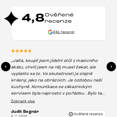
4,8
Ověřené
recenze
241 recenzí
„Jalta, koupil jsem jídelní stůl z masivního
„O
akátu, chvíli jsem na něj musel čekat, ale
in
vyplatilo se to. Ve skutečnosti je stejně
zá
krásný, jako na obrázcích. Je ozdobou naší
ef
kuchyně. Komunikace se zákaznickým
Es
servisem byla naprosto v pořádku . Bylo tam
16.
drobné poškození u nohy stolu, které mohlo
Zobrazit více
vzniknout při přepravě, ale s pomocí pana
Judit Bognár
Vincze mi velmi korektně vyšli vstříc.
Ověřená recenze
8. 7. 2026