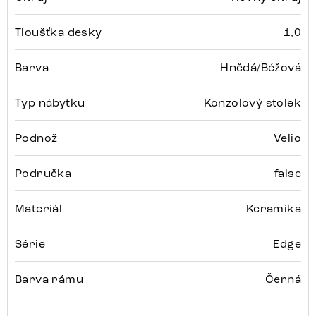
Tloušťka desky
1,0
Barva
Hnědá/Béžová
Typ nábytku
Konzolový stolek
Podnož
Velio
Područka
false
Materiál
Keramika
Série
Edge
Barva rámu
Černá