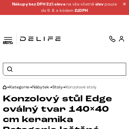
Nákupy bez DPH 21% sleva
na vše včetně
slev
pouze
do 9. 8. s kódem
21DPH
Menu
Kategorie
Nábytek
Stoly
Konzolové stoly
Konzolový stůl Edge
oválný tvar 140×40
cm keramika