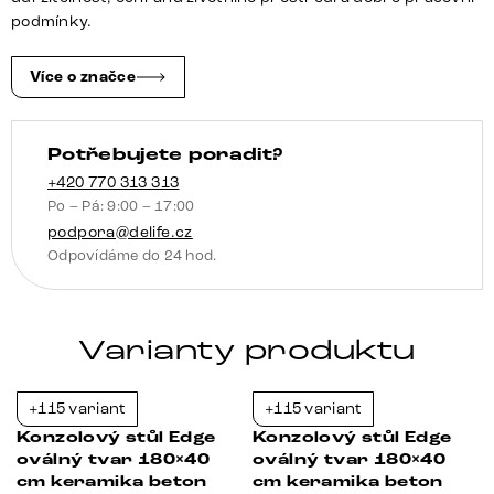
Patagonia
podmínky.
leštěná
Velio
Více o značce
kov
černá
Potřebujete poradit?
množství
+420 770 313 313
Po – Pá: 9:00 – 17:00
podpora@delife.cz
Odpovídáme do 24 hod.
Varianty produktu
+115 variant
+115 variant
-21%
-21%
Konzolový stůl Edge
Konzolový stůl Edge
oválný tvar 180×40
oválný tvar 180×40
cm keramika beton
cm keramika beton