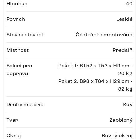
Hloubka
40
Povrch
Lesklé
Stav sestavení
Částečně smontováno
Místnost
Předsíň
Balení pro
Paket 1: B152 x T53 x H9 cm -
dopravu
20 kg
Paket 2: B98 x T84 x H29 cm -
32 kg
Druhý materiál
Kov
Tvar
Zaoblený
Okraj
Rovný okraj