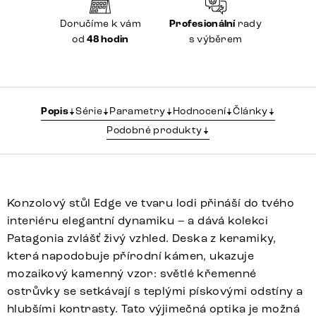
Doručíme k vám
Profesionální
rady
od
48 hodin
s výběrem
Popis
Série
Parametry
Hodnocení
Články
Podobné produkty
Konzolový stůl Edge ve tvaru lodi přináší do tvého
interiéru elegantní dynamiku – a dává kolekci
Patagonia zvlášť živý vzhled. Deska z keramiky,
která napodobuje přírodní kámen, ukazuje
mozaikový kamenný vzor: světlé křemenné
ostrůvky se setkávají s teplými pískovými odstíny a
hlubšími kontrasty. Tato výjimečná optika je možná