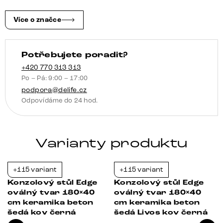
leštěná
Velio
Více o značce
kov
titanová
Potřebujete poradit?
barva
množství
+420 770 313 313
Po – Pá: 9:00 – 17:00
podpora@delife.cz
Odpovídáme do 24 hod.
Varianty produktu
+115 variant
+115 variant
-21%
-21%
Konzolový stůl Edge
Konzolový stůl Edge
oválný tvar 180×40
oválný tvar 180×40
cm keramika beton
cm keramika beton
šedá kov černá
šedá Livos kov černá