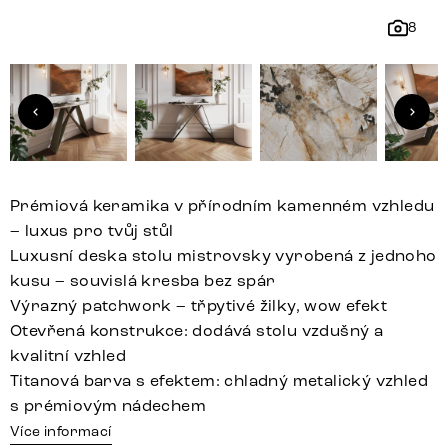
8
Prémiová keramika v přírodním kamenném vzhledu
– luxus pro tvůj stůl
Luxusní deska stolu mistrovsky vyrobená z jednoho
kusu – souvislá kresba bez spár
Výrazný patchwork – třpytivé žilky, wow efekt
Otevřená konstrukce: dodává stolu vzdušný a
kvalitní vzhled
Titanová barva s efektem: chladný metalický vzhled
s prémiovým nádechem
Více informací