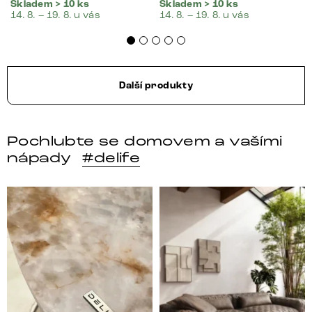
Skladem > 10 ks
Skladem > 10 ks
14. 8. – 19. 8. u vás
14. 8. – 19. 8. u vás
Další produkty
Pochlubte se domovem a vašími
nápady
#delife
DELIFE – Nábytek, který promění dům v domov. Domo
Místo, kam se budeš těšit 