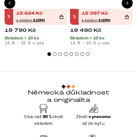
15 634
Kč
15 397
Kč
%
%
s kódem
21DPH
s kódem
21DPH
19 790
Kč
19 490
Kč
Skladem > 10 ks
Skladem > 10 ks
14. 8. – 19. 8. u vás
14. 8. – 19. 8. u vás
Německá důkladnost
a originalita
Více než
90 %
zboží
Zboží
vyneseme
skladem
až do bytu