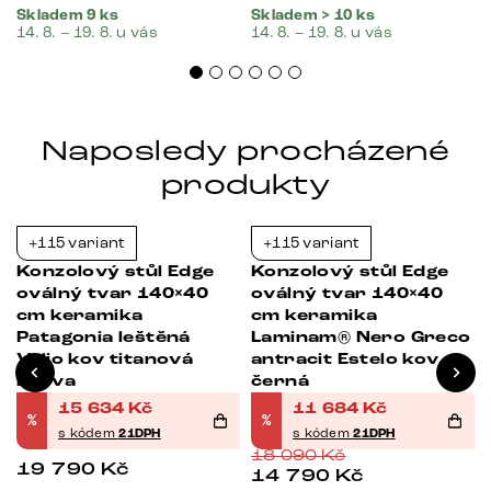
Skladem 9 ks
Skladem > 10 ks
14. 8. – 19. 8. u vás
14. 8. – 19. 8. u vás
Naposledy procházené
produkty
+115 variant
+115 variant
-21%
-35%
Konzolový stůl Edge
Konzolový stůl Edge
oválný tvar 140×40
oválný tvar 140×40
cm keramika
cm keramika
Patagonia leštěná
Laminam® Nero Greco
Velio kov titanová
antracit Estelo kov
barva
černá
15 634
Kč
11 684
Kč
%
%
s kódem
21DPH
s kódem
21DPH
18 090
Kč
19 790
Kč
14 790
Kč