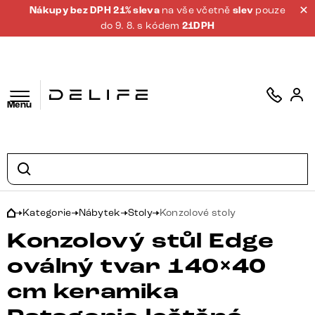
Nákupy bez DPH 21% sleva
na vše včetně
slev
pouze
do 9. 8. s kódem
21DPH
Menu
Kategorie
Nábytek
Stoly
Konzolové stoly
Konzolový stůl Edge
oválný tvar 140×40
cm keramika