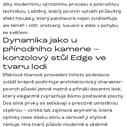
díky modernímu výrobnímu procesu s pokročilou
technikou. Leštěný, lesklý povrch vytváří průsvitný
efekt hloubky, který patchwork nejen zviditelňuje,
ale téměř i cítit: vrstvený, luxusní a stále v pohybu
se světlem.
Dynamika jako u
přírodního kamene –
konzolový stůl Edge ve
tvaru lodi
Efektové titanové provedení tohoto podstavce
zvlášť krásně podtrhuje architektonický charakter:
povrch působí jemně matně a přináší decentní lesk,
který elegantně zvýrazňuje šikmo postavené plochy.
Dva silné prvky se setkávají s precizně umístěnou
vzpěrou – vzniká tak zajímavá asymetrie, která
opticky nese desku stolu a zároveň ji stylově
rámuje. Hra tvarů působí moderně a vědomě