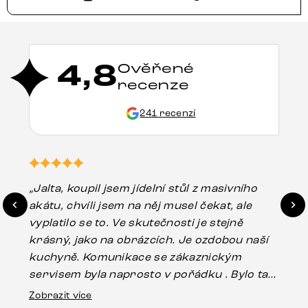
4,8
Ověřené
recenze
241 recenzí
„Jalta, koupil jsem jídelní stůl z masivního
„O
akátu, chvíli jsem na něj musel čekat, ale
in
vyplatilo se to. Ve skutečnosti je stejně
zá
krásný, jako na obrázcích. Je ozdobou naší
ef
kuchyně. Komunikace se zákaznickým
Es
servisem byla naprosto v pořádku . Bylo tam
16.
drobné poškození u nohy stolu, které mohlo
Zobrazit více