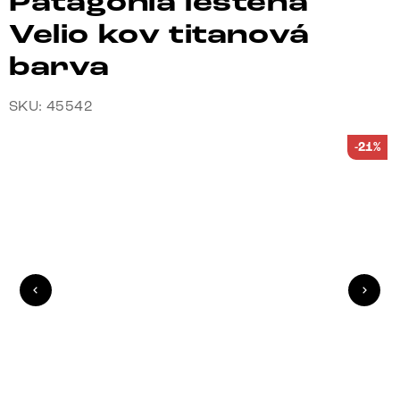
Patagonia leštěná
Velio kov titanová
barva
SKU: 45542
-21%