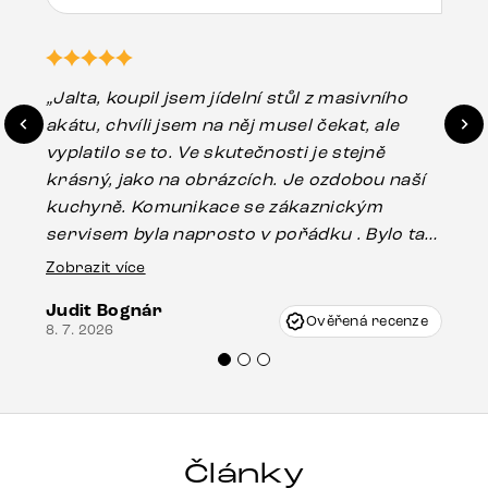
„Jalta, koupil jsem jídelní stůl z masivního
„O
akátu, chvíli jsem na něj musel čekat, ale
in
vyplatilo se to. Ve skutečnosti je stejně
zá
krásný, jako na obrázcích. Je ozdobou naší
ef
kuchyně. Komunikace se zákaznickým
Es
servisem byla naprosto v pořádku . Bylo tam
16.
drobné poškození u nohy stolu, které mohlo
Zobrazit více
vzniknout při přepravě, ale s pomocí pana
Judit Bognár
Vincze mi velmi korektně vyšli vstříc.
Ověřená recenze
8. 7. 2026
Doporučuji produkty Delife všem.“
Články