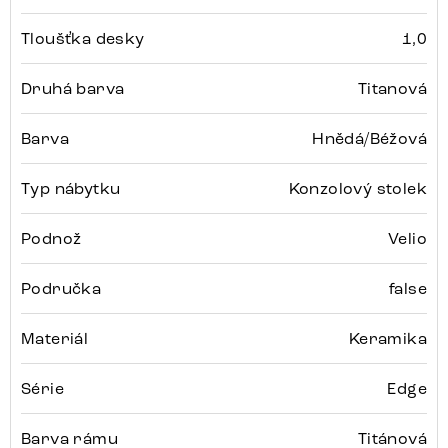
Tloušťka desky
1,0
Druhá barva
Titanová
Barva
Hnědá/Béžová
Typ nábytku
Konzolový stolek
Podnož
Velio
Područka
false
Materiál
Keramika
Série
Edge
Barva rámu
Titánová