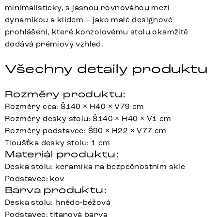
minimalisticky, s jasnou rovnováhou mezi
dynamikou a klidem – jako malé designové
prohlášení, které konzolovému stolu okamžitě
dodává prémiový vzhled.
Všechny detaily produktu
Rozměry produktu:
Rozměry cca: Š140 × H40 × V79 cm
Rozměry desky stolu: Š140 × H40 × V1 cm
Rozměry podstavce: Š90 × H22 × V77 cm
Tloušťka desky stolu: 1 cm
Materiál produktu:
Deska stolu: keramika na bezpečnostním skle
Podstavec: kov
Barva produktu:
Deska stolu: hnědo-béžová
Podstavec: titanová barva