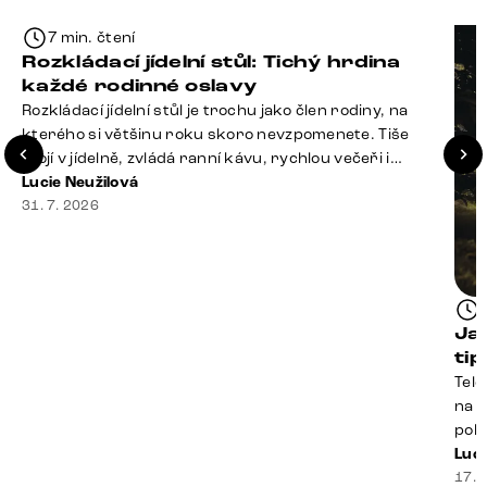
7 min. čtení
Rozkládací jídelní stůl: Tichý hrdina
každé rodinné oslavy
Rozkládací jídelní stůl je trochu jako člen rodiny, na
kterého si většinu roku skoro nevzpomenete. Tiše
stojí v jídelně, zvládá ranní kávu, rychlou večeři i
hromadu dopisů, které je potřeba „někdy vyřídit“. Pak
Lucie Neužilová
ale přijdou Vánoce, narozeniny nebo zpráva: „Stavíme
31. 7. 2026
se jen na chvilku. Bude nás osm.“ A v tu chvíli přichází
jeho chvíle. Z [&hellip;]
Ja
ti
Tele
na k
poko
prak
Luci
souč
17. 