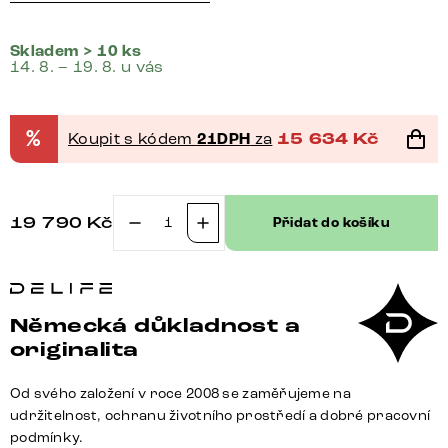
Skladem > 10 ks
14. 8. – 19. 8. u vás
%
Koupit s kódem
21DPH
za
15 634
Kč
19 790
Kč
Přidat do košíku
Konzolový
stůl
Edge
oválný
Německá důkladnost a
tvar
originalita
140×40
cm
Od svého založení v roce 2008 se zaměřujeme na
keramika
udržitelnost, ochranu životního prostředí a dobré pracovní
Patagonia
podmínky.