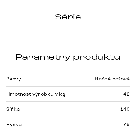
HRANA
Série
Detail celé série
Parametry produktu
Barvy
Hnědá-béžová
Hmotnost výrobku v kg
42
Šířka
140
Výška
79