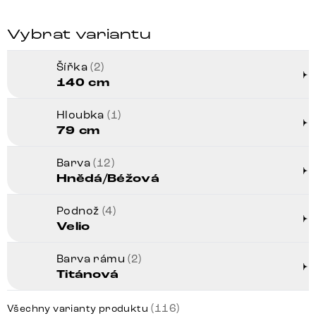
Vybrat variantu
Šířka
(2)
140 cm
Hloubka
(1)
79 cm
Barva
(12)
Hnědá/Béžová
Podnož
(4)
Velio
Barva rámu
(2)
Titánová
(116)
Všechny varianty produktu