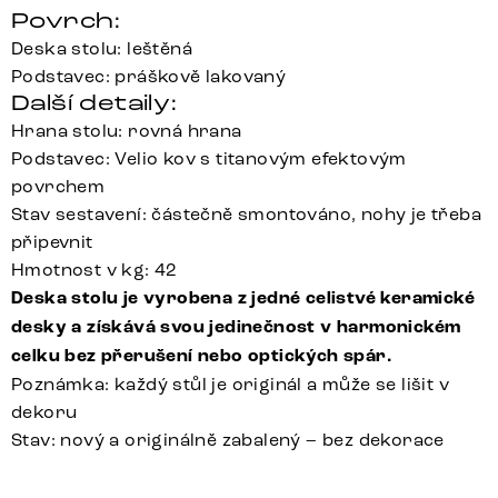
Povrch:
Deska stolu: leštěná
Podstavec: práškově lakovaný
Další detaily:
Hrana stolu: rovná hrana
Podstavec: Velio kov s titanovým efektovým
povrchem
Stav sestavení: částečně smontováno, nohy je třeba
připevnit
Hmotnost v kg: 42
Deska stolu je vyrobena z jedné celistvé keramické
desky a získává svou jedinečnost v harmonickém
celku bez přerušení nebo optických spár.
Poznámka: každý stůl je originál a může se lišit v
dekoru
Stav: nový a originálně zabalený – bez dekorace