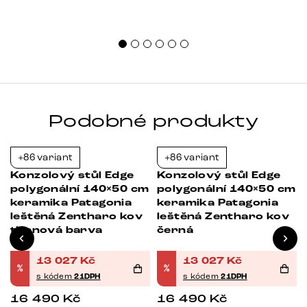
nest
sprá
uspo
Podobné produkty
+86 variant
+86 variant
-21%
-21%
Konzolový stůl Edge
Konzolový stůl Edge
m
polygonální 140×50 cm
polygonální 140×50 cm
keramika Patagonia
keramika Patagonia
leštěná Zentharo kov
leštěná Zentharo kov
titanová barva
černá
13 027
Kč
13 027
Kč
%
%
s kódem
21DPH
s kódem
21DPH
16 490
Kč
16 490
Kč